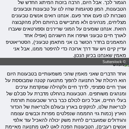
הגמור לכך. אבל היום, הרבה בזכות המיתוג החדש של
הטבעונות, המון סטיגמות שהיו לנו על טבעונות וטבעונים
נשברות לנו פעם אחר פעם. אנחנו רואים אנשים טבעונים
מצליחים, מנהיגים ולא מתביישים בהיותם חלק מהקבוצה
הזאת. אנחנו שומעים על המוני שרירנים וספורטאים שעברו
לאורך חיים טבעוני ושיפרו את הישגיהם (אפילו אחד
המאמנים בחדר הכושר בו אני מתאמן טבעוני), הסטריאוטיפ
עדיין קיים ויש עוד דרך ארוכה כדי להיפטר ממנו, אבל אני
מאמין שאנחנו בכיוון הנכון.
© Sutterstock
אחד הדברים שאני מאמין שהכי משמעותיים בטבעונות היום
הוא היכולת של התנועה להפוך מתנועה קטנה שמבוססת על
אורך חיים ספציפי, לדרך חיים ולקהילה שמקדמת ערכים
ומנהגים משותפים. הטבעונות בהחלט מדברת על סבלם של
בעלי החיים, אבל כיום לכולם כבר ברור שטבעונות תורמת
לבריאות שלנו, לנזקקים בארץ ובעולם ולבריאות של הכדור
הארץ (כמות גזי החממה שנפלטים מפרות וכבשים עצומה
והגידולים שמועברים לחיות משק יכולה להאכיל עוד אלפי
אנשים רעבים), הטבעונות הפכה לאט לאט מתנועה מאיימת