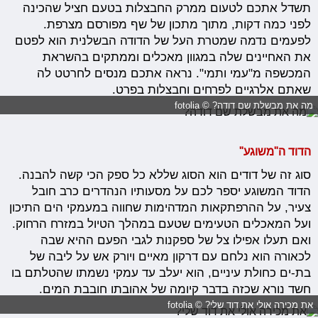
תשדל אתכם לטעום ממרק החבצלות בטעם חציל שהכינה
לפני כמה דקות, מתוך מתכון של שף מפורסם מצרפת.
לפעמים נדמה שמטרת העל של הדודה הבשלנית הוא לפטם
את האחיינים שלה במגוון מאכלים וממתקים בהשראת
המכשפה מ"עמי ותמי". נראה אתכם מנסים לחרטט לה
שאתם אלרגיים לפרחים וחבצלות בפרט.
מה את מבשלת שם דודה? © fotolia
הדוד ה"משוגע"
סוג זה של דודים הוא הסוג שללא כל ספק הכי קשה להבנה.
הדוד המשוגע יספר לכם על מסעותיו הנהדרים כרב חובל
צעיר, על ההרפתקאות המדהימות שחווה במעמקי הים התיכון
ועל המאכלים הטעימים שטעם במהלך הטיול במזרח הרחוק.
ואם תעלו אפילו צל של ספקנות לגבי הפעם ההיא שבה
לכאורה הוא נלחם עם דרקון מאיים ויורק אש על ליבה של
בת-ים כחולת עיניים, הוא
יעלב עד עמקי נשמתו
שהטלתם בו
חשד נורא שכזה בדבר קיומה של אהובתו חובבת המים.
את מכירה אולי את דוד שלי? © fotolia