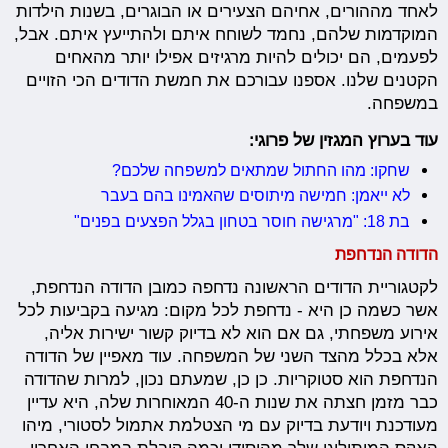
לאחד מההורים, אחיהם הצעירים או הבוגרים, בשנות הילדות
המוקדמות שלהם, נחמד לשוחח איתם ולהתייעץ איתם. אבל,
לפעמים, הם יכולים להיות מרגיזים אפילו יותר מהאחים
הקטנים שלנו. אספנו עבורכם את חמשת הדודים הכי הזויים
במשפחה.
עוד בערוץ המגזין של פרוגי:
שחקו: מהו החתול שמתאים למשפחה שלכם?
לא ייאמן: חמישה מיתוסים שהאמינו בהם בעבר
בת 18: "מרגישה חוסר בטחון בגלל הפצעים בפנים"
הדודה הנדחפת
לקטגוריית הדודים הראשונה נדחפה כמובן הדודה הנדחפת,
אשר כשמה כן היא - נדחפת לכל מקום: מגיעה בקביעות לכל
אירוע משפחתי, גם אם הוא לא בדיוק קשור ישירות אליה,
אלא בכלל מהצד השני של המשפחה. עוד מאפיין של הדודה
הנדחפת הוא
סטוקריות
. כן
כן
, שמעתם נכון, למרות שהדודה
כבר מזמן חצתה את שנות ה-40 המאוחרות שלה, היא עדיין
מעודכנת ויודעת בדיוק עם מי הצטלמת אתמול
לסטורי
, מיהו