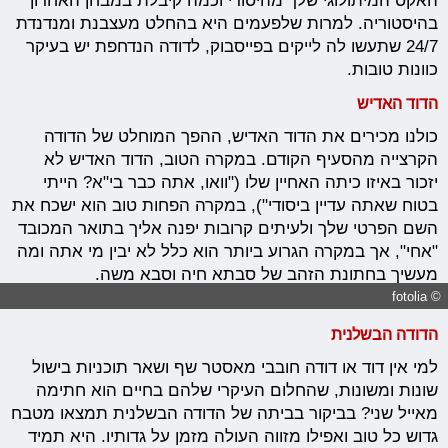
האקס המיתולוגי שלך מהיסודי וכמה קיבלת במבחן האחרון
בהיסטוריה.
למרות
שלפעמים היא בהחלט מעצבנת ומנדנדת
24/7 שתעשו לה לייקים
בפייסבוק
, לדודה הנדחפת יש בעיקר
כוונות טובות.
הדוד האדיש
כולנו מכירים את הדוד האדיש, ההפך המוחלט של הדודה
הקרצייה מהסעיף הקודם. במקרה הטוב, הדוד האדיש לא
יזכור באיזו כיתה האחיין שלו ("וואו, אתה כבר בי"א? הייתי
בטוח שאתה עדיין ביסודי"), במקרה הפחות טוב הוא ישכח את
השם הפרטי שלך ולעיתים קרובות יפנה אליך בתואר המכובד
"אחי", אך במקרה הגרוע ביותר הוא כלל לא יבין מי אתה ומה
מעשיך בחתונת הזהב של סבתא חיה וסבא משה.
© fotolia
הדודה הבשלנית
למי אין דוד או דודה חובבי מאסטר שף ושאר
תוכניות
בישול
שונות ומשונות, שהחלום העיקרי שלהם בחיים הוא חתימה
מאייל שני? בביקור בביתה של הדודה הבשלנית תמצאו מטבח
גדוש כל טוב ואפילו מזווה העולה מזמן על גדותיו. היא תמיד