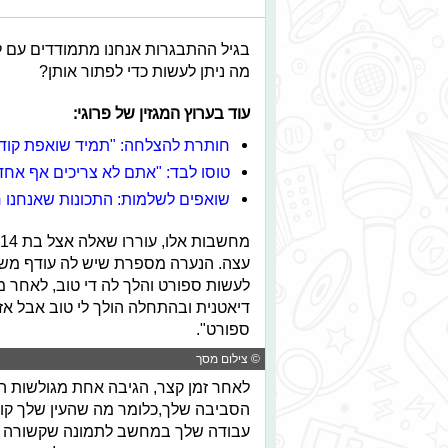
בגיל ההתבגרות אנחנו מתמודדים עם לי
מה ניתן לעשות כדי לפתור אותן?
עוד בערוץ המגזין של פרוגי:
חותרת להצלחה: "תמיד שואפת קודם
טוסו לבד: "אתם לא צריכים אף אחד
שואפים לשלמות: התכונות שאנחנו ח
מחשבות אלו, עוררו שאלה אצל בת 14 שבחרה לפנות לגולשי "
עצה. הנערה מספרת שיש לה עודף משקל
לעשות ספורט והלך לה די טוב, לאחר 
דיאטנית ובהתחלה הולך לי טוב אבל אז
ספורט".
© צילום מסך
לאחר זמן קצר, הגיבה אחת מגולשות הא
הסביבה שלך,כלומר מה שהעין שלך קולט
עבודה שלך במחשב לתמונה שקשורה בבר