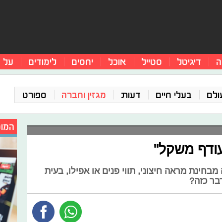
ה
דיגיטל
סטייל
אוכל
יחסים
לימודים
על 
ולם
בעלי חיים
דעות
מגזין וחברה
ספורט
המומ
בחינת מראה חיצוני, תווי פנים או אפילו, בעית
בר כזה?