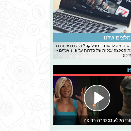
לצים שלנו:
ים מה לראות בנטפליקס? הרכבנו עבורכם
 המלצה ענקית של סדרות על פי ז׳אנרים •
כן)
או
רי הקלעים: טירה רדופה