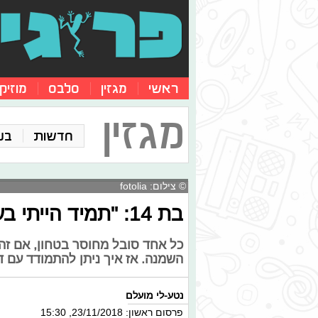
ראשי
מגזין
סלבס
מוזיק
מגזין
חדשות
בע
© צילום: fotolia
בת 14: "תמיד הייתי בעודף משקל"
כל אחד סובל מחוסר בטחון, אם זה מ
השמנה. אז איך ניתן להתמודד עם ד
נטע-לי מועלם
פרסום ראשון: 23/11/2018, 15:30