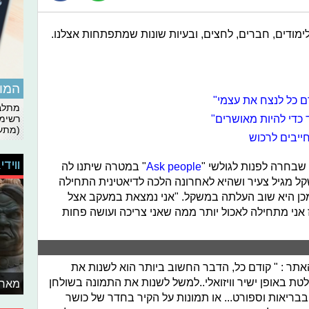
מודים, חברים, לחצים, ובעיות שונות שמתפתחות אצלנו.
המומ
 כל לנצח את עצמי"
מתלבט
 כדי להיות מאושרים"
רשימת
(מתעד
ייבים לרכוש
ווידי
Ask people
" במטרה שיתנו לה
 מגיל צעיר ושהיא לאחרונה הלכה לדיאטינית התחילה
מכן היא שוב העלתה במשקל. "אני נמצאת במעקב אצל
 אני מתחילה לאכול יותר ממה שאני צריכה ועושה פחות
תר : " קודם כל, הדבר החשוב ביותר הוא לשנות את
ת באופן ישיר וויזואלי..למשל לשנות את התמונה בשולחן
מאחו
יאות וספורט... או תמונות על הקיר בחדר של כושר