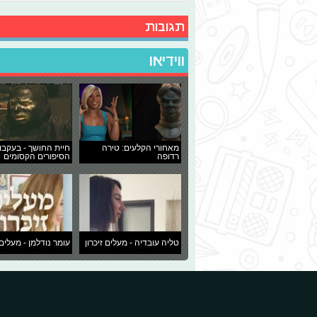
תגובות
ווידיאו
מאחורי הקלעים: טירה
חיית החושך - בעקבו
רדופה
הסיפורים הקסומים
טליה עובדיה - מעלים זיכרון
עומר נודלמן - מעלים 