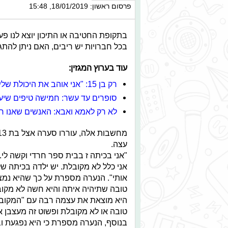
פרסום ראשון: 18/01/2019, 15:48
בתקופת החטיבה או התיכון יוצא לנו פע
בכל חברויות יש ריבים, האם ניתן להת
עוד בערוץ המגזין:
רק בן 15: "אני אוהב את היכולת שלי ליצור דברים חדשים"
סופרים עד עשר: חמישה טיפים שיעז
לא רק לאמא ואבא: האנשים שאנו חי
מחשבות אלה, עוררו סערה אצל בת 13 שבחרה לפנות לגולשי
עצה.
"אני בכיתה ז בבית ספר חרדי וקשה לי.
אני כלל לא מקובלת. יש ילדה בכיתה ש
אותי". הנערה מספרת על כך שהיא נמ
טובה שתיהיה איתה והיא חשה לא מקוב
היא מוצאת את עצמה רבה עם "המקובלת
טובה או לא מקובלת ופשוט זה מעצבן אות
בנוסף, הנערה מספרת כי היא נפגעת וב