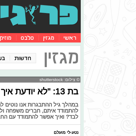
ראשי
מגזין
סלבס
מוזיק
מגזין
חדשות
בע
© צילום: shutterstock
בת 13: "לא יודעת איך להתמודד בבית ספר"
במהלך גיל ההתבגרות אנו נוטים לה
להתמודד איתם, חברים משפחה ולימ
לבד? ואיך אפשר להתמודד עם החב
נטע-לי מועלם