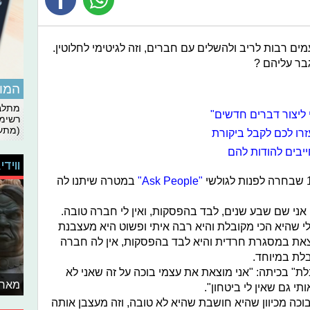
מים רבות לריב ולהשלים עם חברים, וזה לגיטימי לחלוטין.
גבר עליהם ?
המומ
מתלבט
רשימת
(מתעד
רו לכם לקבל ביקורת
יבים להודות להם
ווידי
"Ask People"
במטרה שיתנו לה
 אני שם שבע שנים, לבד בהפסקות, ואין לי חברה טובה.
לי שהיא הכי מקובלת והיא רבה איתי ופשוט היא מעצבנת
צאת במסגרת חרדית והיא לבד בהפסקות, אין לה חברה
לת במיוחד.
" בכיתה: "אני מוצאת את עצמי בוכה על זה שאני לא
מאחו
י גם שאין לי ביטחון".
וכה מכיוון שהיא חושבת שהיא לא טובה, וזה מעצבן אותה