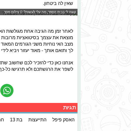
שאין לה ביטחון.
קשה לי בבית הספר, מה עלי לעשות? © צילום מסך
לאחר זמן מה הגיבה אחת מגולשות האת
מוצאת את עצמך בסיטואציות מרובות בה
מצב האי נוחיות משני הגורמים המאו
לך ותואם אותך - מאוד יעזור ויביא לידי
אנחנו כאן כדי להזכיר לכם שחשוב שתד
לשפר את הרגשתכם ולא תרגישו כל-כך 
תגיות
האסק פיפל
התייעצות
בת 13
חר