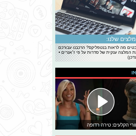
לצים שלנו:
ים מה לראות בנטפליקס? הרכבנו עבורכם
 המלצה ענקית של סדרות על פי ז׳אנרים •
כן)
או
רי הקלעים: טירה רדופה