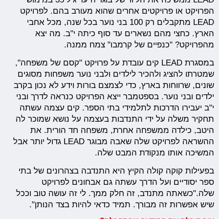
הפרויקט או פרויקטים אחרים שהוא מעורב בהם. לפרויקט
LEAD מתקבלים רק 100 בני נוער בכל שנה, מכל אחבי
הארץ. כחצי מהם נשארים עד סוף כיתה י"ב. מה יצא
מהפרויקט? "כנפיים של קרמבו" צמח ממנה.
במסגרת LEAD קים עובדת על פרויקט "קסם של משפחה",
שמטרתו להציג ולהכיר לילדים ולבני נוער משפחות מסוגים
שונים, שרווחות בארץ, כדי לצמצם בורות וידע לא נכון בקרב
ילדים ובני נוער. בספטמבר ייצא הפרויקט כנראה לדרך ובני
י"ב יעבירו הדרכות לתלמידי בתי הספר. קים עצמה עשתה
תחקיר משלה על ידי התנדבות בעצמה על נושא שמוכר לה
היטב, כילדה ממשפחה אחרת, משפחה חד הורית. את
ההשראה לפרויקט שלה שאבה מבוגר LEAD גדול יותר אבל
המשיכה אותו מנקודת המבט שלה.
בפעילות קוקה קולה הקיץ היא התנדבה בצהרונים של בתי
ספר יסודיים ועל הדרך עשתה גם אבחונים לפרויקט
שלה."כשאתה מתנדב, זה חלק ממך. לי זה עושה טוב וככל
שיש אפשרות זה מבורך. תמיד כדאי להיות בצד הנותן".