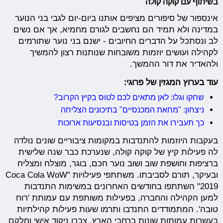
בשיתוף עם קוקה קולה
אינספור של סיפורים מציפים אותנו ביום-יום לגבי בני הנוער
במדינה ולא תמיד הם נחשבים לגורם מחמיא, אך אם נשים
לב ונסתכל על הדברים החיובים - ישנם בני נוער שתורמים
לקהילה ועושים יוזמות משובחות שנותנות רצון להמשיך
ולהאדיר את דור ההמשך.
עוד בערוץ המגזין של פרוגי:
שחקו וגלו: לאן מתאים לכם לטוס בקיץ הקרוב?
ניצחון: "מחאת המכנסיים" בתיכונים הצליחה
כך תעבירו את הזמן בטיסות ובנסיעות ארוכות
בעקבות היוזמות להתנדבות במקומות ציבוריים שונים נולדה
לה פעילות קיץ של קוקה קולה, שנערכת כבר שנה שלישית
ברציפות וחושפת שוב ושוב נוער חכם, בוגר, מוצלח ומצליח
ובעיקר, תורם לסביבתו. משתתפי פעילויות "Coca Cola WoW
2019" השתתפו בחודשים האחרונים במשימות התנדבות
למען הקהילה והחברה, בפעילות משותפת עם עמותת 'רוח
טובה'. המתמודדים התנדבו ותרמו שעות פעילות קהילתיות
בעשרות עמותות שונות ברחבי הארץ, צברו ניקוד אישי וחלקם