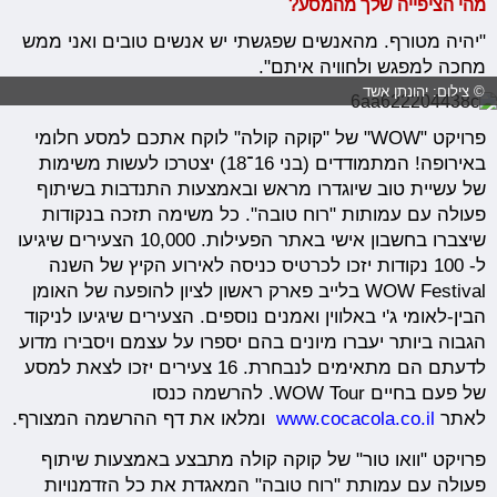
מהי הציפייה שלך מהמסע?
"יהיה מטורף. מהאנשים שפגשתי יש אנשים טובים ואני ממש
מחכה למפגש ולחוויה איתם".
© צילום: יהונתן אשד
פרויקט "WOW" של "קוקה קולה" לוקח אתכם למסע חלומי
באירופה! המתמודדים (בני 16־18) יצטרכו לעשות משימות
של עשיית טוב שיוגדרו מראש ובאמצעות התנדבות בשיתוף
פעולה עם עמותות "רוח טובה". כל משימה תזכה בנקודות
שיצברו בחשבון אישי באתר הפעילות. 10,000 הצעירים שיגיעו
ל- 100 נקודות יזכו לכרטיס כניסה לאירוע הקיץ של השנה
WOW Festival בלייב פארק ראשון לציון להופעה של האומן
הבין-לאומי ג'י באלווין ואמנים נוספים. הצעירים שיגיעו לניקוד
הגבוה ביותר יעברו מיונים בהם יספרו על עצמם ויסבירו מדוע
לדעתם הם מתאימים לנבחרת. 16 צעירים יזכו לצאת למסע
של פעם בחיים WOW Tour. להרשמה כנסו
לאתר
www.cocacola.co.il
ומלאו את דף ההרשמה המצורף.
פרויקט "וואו טור" של קוקה קולה מתבצע באמצעות שיתוף
פעולה עם עמותת "רוח טובה" המאגדת את כל הזדמנויות