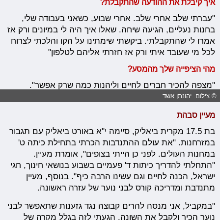
איך קיבלת את ההודעה שהתקבלת?
"עברתי שלב אחרי שלב. אחרי שבוע, כשאני בעבודה שלי,
בחנות נעליים, הגיעה שיחה. שאלו איך היה לי במיונים ורק אז
אמרו לי שהתקבלתי. ביקשתי שימתינו על הקו והלכתי לצרוח
לכל מי שעובד איתי ורק אז חזרתי אליהם לטלפון"
מהי הציפייה שלך מהמסע?
"מצפה להכיר חברים לחיים וליהנות כמה שרק אפשר".
© צילום: יהונתן אשד
מעיין סבהת
בת 17.5 מקרית ביאליק, סיימה י"א באורט ביאליק עם תגבור
במזרחנות. "את עולם ההתנדבות הכרתי בתחילת כיתה ט'
במחנות העולים. לפני כן הייתי בצופים", אומרת מעיין.
"התחלתי להדריך כיתות ד' פעמיים בשבוע בנושאי חינוך, חגי
ישראל, הכנה לחיים וגם עשינו הרבה כיף". בנוסף, מעיין
מתנדבת ומדריכה קורס לבני נוער של עזרה ראשונה.
"במקביל, אני מנסה להרים קבוצה נגד גזענות שתאפשר לבני
נוער הכיר ולקבל את השונה. הגעתי לזה בגלל מקרה של