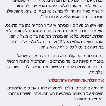
עבדתי עם ילד עם קשיים חברתיים, אותו ליוויתי פעמיים
בשבוע. לימדתי אותו לגלוש, לעשות גראפיטי, להסתובב
ולעשות פעילויות. זה ילד מהשכונה בבת ים שהאימהות שלנו
הכירו. כך הם הגיעו אליי. למדתי המון".
הוא איש רב פעלים - מכיתה א' עד ז' רקד יהונתן ברייקדאנס,
הוא מצייר וכבר מתפרנס מזה בהכנת הזמנות לחתונות ולימי
הולדת, "בפסטיבל אייקון מכרתי תמונות בדוכן משלי", הוא
אומר. הוא גם גולש מגיל 12 ועד היום על גלשן גלים. "רק
במוזיקה אני נטול כל יכולת", הוא צוחק.
בהתנדבות קוקה קולה הוא היה בחווה במקווה ישראל
בעבודות פיזיות עם עוד מתנדבים. "התנדבות נותנת הרגשה
נהדרת. זו היכולת לפתוח למישהו את הראש ולהכיר עוד ועוד
עולמות".
איך קיבלת את ההודעה שהתקבלת?
"הייתי עם חברים, הלכנו למסעדה לחגוג את סוף הלימודים.
חשבתי על המיונים כשהגיעה השיחה. אחרי השיחה צרחתי
באמצע המסעדה".