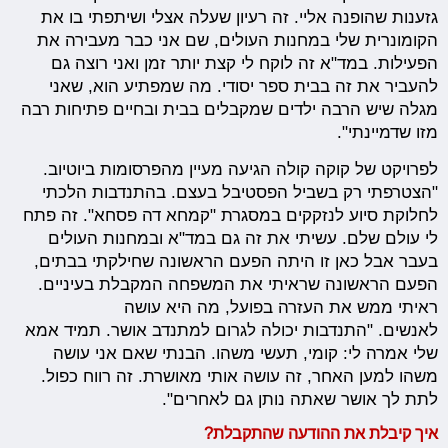
גזענות שהופנה אליי. זה רעיון שעלה אצלי ושיתפתי בו את
הקומונרית שלי במחנות העולים, שם אני כבר מעבירה את
הפעילות. במד"א זה לוקח לי קצת יותר זמן ואני רוצה גם
להעביר את זה בבית ספר יסודי. מה שמפתיע הוא, שאני
מגלה שיש הרבה ילדים שמקבלים בבית ובחיים פתיחות רבה
מזו שדמיינתי".
לפרויקט של קוקה קולה הגיעה מעיין מהפרסומות ביוטיוב.
"הצטרפתי רק בשביל הפסטיבל בעצם. בהתנדבות הלכתי
לחלוקת סיוע לנזקקים במסגרת "קמחא דה פסחא". זה פתח
לי עולם שלם. עשיתי את זה גם במד"א ובמחנות העולים
בעבר אבל כאן זו היתה הפעם הראשונה שחילקתי בבתים,
הפעם הראשונה שראיתי את המשפחה המקבלת בעיניים.
ראיתי ממש את העזרה בפועל, מה היא עושה
לאנשים. "התנדבות יכולה לגרום למתנדב אושר. תמיד אמא
שלי אמרה לי: קומי, תעשי משהו. הבנתי שאם אני עושה
משהו למען האחר, זה עושה אותי מאושרת. זה רווח כפול.
לתת לך אושר שאתה נותן גם לאחרים".
איך קיבלת את ההודעה שהתקבלת?