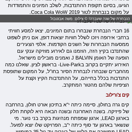
הגיעו, בסיום תקופת ההתנדבות, לשלב המיונים והתמודדות
על מקום בנבחרת לטור Coca Cola WoW 2019.
הנבחרת של שנה שעברה! © צילום: משה אבוטבול
16 חברי הנבחרת שנבחרו בתום המיונים, יצאו למסע חוויתי
ברחבי אירופה ויזכו לשלל חוויות יוצאות דופן, אם ניתן לשפוט
ממסעות הנבחרות של השנים הקודמות. אלפי הצעירים
שהתנדבו בקיץ הזה, הוזמנו גם לאירוע מוזיקה ענקי עם
הופעה של האומן J BALVIN ואמנים מובילים מישראל.
האירוע יתקיים בקרוב בLive-Park- בראשון לציון. שאלנו כמה
מהחברים שנבחרו לנבחרת הסיור בחו"ל, על המקום שתופסת
התנדבות בכלל בחייהם, על ההתנדבות הקיץ וקצת על
הציפיות שלהם מהטור המתקרב.
קים צ'ורילוב
קים גרה בחולון, סיימה כיתה י"א בתיכון אורט חולון, בהרחבה
של פיזיקה. בשנה האחרונה ובשנה הבאה היא לוקחת חלק
בארגון LEAD, ארגון שמפתח מנהיגות בקרב בני נוער. מי
שנשאר בארגון עד סוף כיתה י"ב, הפרויקט שלו יוצא לפועל.
LEAD ממשיכה את הליווי של בוגריה עד גיל 35 במימוש