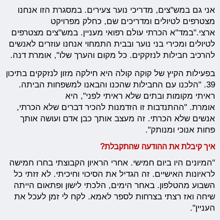
אני גם במש"צים, מדריכי נוער צעירים. במסגרת הזו אנחנו
מצטרפים לטיולים ומדריכים שם, כחלק מפרויקט
ארצי."במד"א הכרתי עולם רפואי מעניין. במש"צים מצטרפים
לטיולים ומכירי בני נוער ובבית התמחוי אנחנו עוזרים לאנשים
להרכיב חבילות לנזקקים. כל מקום והערך שלו", אומרת דנה.
בפעילות הקיץ של קוקה קולה היא חילקה מזון לנזקקים בתיכון
39. "הלכנו עם החבילות שהכנו והבאנו למשפחות הביתה.
ראיתי מקומות ובתים שלא ראיתי לפני", היא
אומרת. "ההתנדבות זו הזדמנות להכיר דברים שלא הכרתי,
אנשים שלא הכרתי. זה מעצב אותך כבן אדם ועושה אותך
פחות אנוכי ומנותק".
איך קיבלת את ההודעה שהתקבלת?
"המיונים היו ביום חמישי. אחרי הראיון הקבוצתי בחרו חמישה
לראיונות האישיים. זה הגדיל את הסיכוי וחיכיתי. לא זזתי כל
השבוע מהטלפון. באחר הימים, הלכתי לישון ופתאום הייתה
שיחה ואז רצתי בצרחות לספר לאמא. לקח לי זמן לעכל את
העניין".