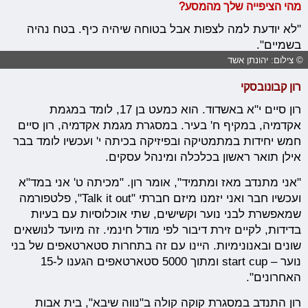
מהי הציפייה שלך מהמסע?
"לא יודעת למה לצפות אבל בטוחה שיהיה כיף. בטח נהיה
בשמיים".
© צילום: יהונתן אשד
רון קבונובסקי
רון סיים י"א באשדוד. הוא כמעט בן 17, לומד במגמת
אקדמיה, במקיף ח' בעיר. במסגרת מגמת אקדמיה, רון סיים
חמש יחידות במתמטיקה ובפיזיקה בכיתה י' ועכשיו לומד בבר
אילן תואר ראשון בכלכלה ומינהל עסקים.
"אני מתנדב מאז ומתמיד", אומר רון. "מכיתה ט' אני במד"א
ועכשיו חבר ואני יזמנו מיזם חברתי "Talk it out", פלטפורמה
שמאפשרת לבני נוער וקשישים, שתי אוכלוסיות עם בעיות
בדידות, לקיים זירת דיבור לפי מודל חינמי. זה מיועד לנושאים
שונים ובאנונימיות. היינו עם זה בתחרות סטארטאפים של בני
נוער – start cup ומתוך 5000 סטארטאפים הגענו ל-15
האחרונים".
רון התנדב במסגרת קוקה קולה ב"נווה שיבא", בית אבות