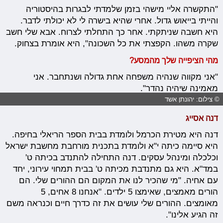
"התקשרה אליי מישהי בזמן שלמדתי לבגרות בהיסטוריה
והייתי בייאוש גדול. אחרי שהיא בישרה לי לא יכולתי לדבר.
היא חשבה שניתקתי. אחר כך התחלתי לצרוח. אבא שלי חשב
שקרה משהו. הקפצתי את כל השכונה", היא אומרת בצחוק.
מהי הציפייה שלך מהמסע?
"אני מקווה שנהיה משפחה אחת גדולה ושנתחבר. אני
מאמינה שיהיה נהדר".
© צילום: יהונתן אשד
דנה אסייג
דנה היא מטירת הכרמל ולומדת בבית הספר הריאלי בחיפה.
היא סיימה כיתה י"א ולומדת בתכנית מורחבת מחשבת ישראל
וכלכלה ומינהל עסקים. דנה התחילה להתנדב בכיתה ט'
במד"א. היא גם מתנדבת מכיתה ט' בבית תמחוי עירוני, יחד
עם אחיה. "מי שהכיר לנו את המקום הם ההורים שלי. הם
הורים מאמצים, שאימצו 5 ילדים. "אנחנו 8 אחים, 5
מאומצים. ההורים שלי עושים את זה כדרך חיים וכנראה משם
זה הגיע אלינו".