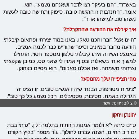
באשדוד. "הם בעיקר רצו לדבר ושאנחנו נשמע", הוא
אומר. "התנדבות זו הרגשה טובה, סיפוק ותחושה טובה לעשות
משהו טוב למישהו אחר".
איך קיבלת את ההודעה שהתקבלת?
"היינו אצל חבר והכנו טאקו. באנו במוד יצירתי ופתאום קיבלתי
הודעה מחבר במיונים וסיפר שהודיעו כבר לכמה אנשים.
באמצע השיחה איתו קיבלתי טלפון ממספר חסוי. התחילו
למשוך אותי בשאלות ובסוף אמרו לי שאני טס. כמובן שקפצתי
וצרחתי משמחה. ואז אכלנו טאקוס", הוא מסיים בצחוק.
מהי הציפייה שלך מהמסע?
"ציפיות מטורפות. הבנתי שיהיו אנשים טובים. זו הציפייה
הגדולה באמת. מסיבות, פסטיבלים, הכל נשמע כל כך טוב".
© צילום: יהונתן אשד
יהונתן ויתקון
סיים כיתה י"א ולומד אמנות חזותית בתלמה ילין. "גרתי בבת
ים רוב החיים, השנה עברנו לחולון". עוד מספר "בקיץ הקודם