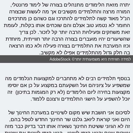
יתרה מזאת הלימודים מתנהלים בצורה של לימוד פרונטלי,
המורה מרצה והתלמידים מקשיבים אך מה לעשות שבצורה
הנ"ל מאוד קשה לתלמידים להתרכז וגם כשהם כן מתרכזים
החומר לא נטמע טוב אצלם והם שוכחים אותו בקלות, לעומת
זאת משחקים ופעילויות הרבה יותר קל לזכור. לכן צריך
שהשיעורים יהיו מועברים בצורה הרבה יותר חווייתית, מיוחדת
וכזו המערבת את התלמידים בצורה פעילה ולא כמו הרצאה
בה חלק גדול מהתלמידים אפילו לא מקשיב.
למידה חוויתית היא משמעותית יותר© AdobeStock
בנוסף תלמידים רבים לא מתחברים למקצועות הנלמדים מה
שמשפיע על ציוניהם ועל השקעתם במקצוע על כן אם יוסיפו
מקצועות בחירה ליום הלימודים (לא רק המגמות בתיכון) זה
יוכל להשפיע על הישגי התלמידים ורצונם ללמוד.
לסיכום אני חושבת שיש מקום לשינויים במערכת החינוך של
היום ואני קוראת ליואב גלנט שר החינוך החדש לטפל בהם,
זה לא הגיוני ששיטת החינוך נשארה אותו דבר בדיוק כבר מזה