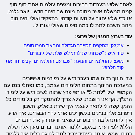
לאחר שלוש מערכות בחירות ומגיפה עולמית אחת סוף סוף
קמה ממשלה אשר מתוכה מונה שר חינוך חדש - יואב גלנט.
אז כדי שלא יחזור על טעויות קודמיו בתפקיד ואולי יהיה טוב
מהם חשבנו לתת לו כמה טיפים שאולי יעזרו לו.
עוד בערוץ המגזין של פרוגי:
אמ;לק: מתקפת הסייבר הגדולה ומחאת המכנסונים
טור אישי: "שכחתי שנולדתי לשושלת של גיבורים"
מועצת התלמידים והנוער: "שבו עם התלמידים וקבעו יחד את
קוד הלבוש"
שרי חינוך רבים שמו בעבר דגש על רפורמות ושיפורים
במערכת החינוך בתחום הלימודים עצמם, כמו נפתלי בנט עם
הקמפיין שלו "לתת 5" או רפי פרץ שרצה לשים דגש על לימודי
התנ"ך. אך אני חושבת, שלא צריך להתמקד רק בלימודים כל
הזמן. קשה לי לתאר לעצמי איך שירת ביאליק, חשבון
דיפרנציאלי ובניינים בלשון יכינו אותי לחיי הבוגרים. איך אדע
איך להתנהל בחיי הבוגרים כשאני יודעת רק את הדברים
הללו? לפי דעתי, במקום ללמד אותנו דברים מעין אלה שלא
בטוח ישמשו אותנו בעתיד צריך לתת לנו גם כלים איך ללמוד,