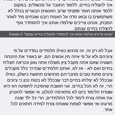
איך להצליח בחיים, ללמוד התגבר על מכשולים. במקום
ללמד אותנו חומר ספציפי שרוב האנשים הבוגרים בכלל לא
משתמשים בו ובואו נודה על האמת רובנו שוכחים מיד לאחר
המבחן, אנחנו צריכים שילמדו אותנו איך להסתדר ואף
להצליח בחיים עצמם.
"אנחנו צריכים שילמדו אותנו איך להסתדר ולהצליח בחיים עצמם" © Fotolia
אבל לא רק זה. זה מרגיש כאילו תלמידים נמדדים על פי
ציוניהם ולא על פי איזה מין אנשים הם. יש באוויר את ההנחה
השגויה שאם אתה מקבל ציון מוצלח אתה גאון וכנראה תצליח
בחיים ואם לא - אז לא. אותם תלמידים שבדרך כלל מקבלים
ציונים פחות טובים מחבריהם מרגישים תחושת כישלון, כאילו
שבכלל לא יצליחו בחיים דבר שבכלל לא בטוח נכון כי ציונים
הרי, זה לא הכל בחיים. אני חושבת שהסיבה לתופעה הזו היא
שצורת הלימוד כיום לא מתאימה לכולם, אי אפשר להעניק
את אותה צורת לימוד לכל התלמידים, הרי כל ילד שונה
מרעהו ואי אפשר לצפות שאותה צורת למידה תתאים לכל
אחד.