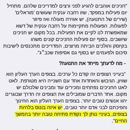
"חניכים אוהבים להגיע לפני ורצים למדריכים שלהם. מתחיל
יום פעילות במפקד, שזו רחבה ענקית שעושים 'מוראלים'
(שירים של התנועה), יש אווירה מעולה ואז פיזור
לפעולות. הפעולות מתקיימות על רחבה ענקית של דשא
שמאפשרת לנו לקיים את הפעילות. בכל מקום יש חניכים
שיושבים. בסוף יום פעילות החניכים קונים משהו
בקיוסק והולכים הביתה מרוצים, המדריכים מתכנסים לישיבות
סיכום ולפעמים יש בסוף גם אסיפות שכב״ג".
- מה לדעתך מייחד את התנועה?
"בעייני הצופים זה קודם כל ערכים. בצופים הערך העליון הוא
שוויון, הגיבוש והאחדות אחד עם השנייה היא מטורפת. לאט
לאט החניכים נפתחים ומכירים עוד ומבינים שלכולם יש
מקום. אחד הדברים שמובילים את הצופים זה הדרך שבוגרים
יהוו אנשים טובים יותר. בצופים הערך העליון הוא החינוך
והפיכתם לבני אדם יותר טובים,
יש איזה בונוס בלהיות
בצופים, בעיניי נותן לך נקודת פתיחה טובה יותר בהמשך
החיים
".