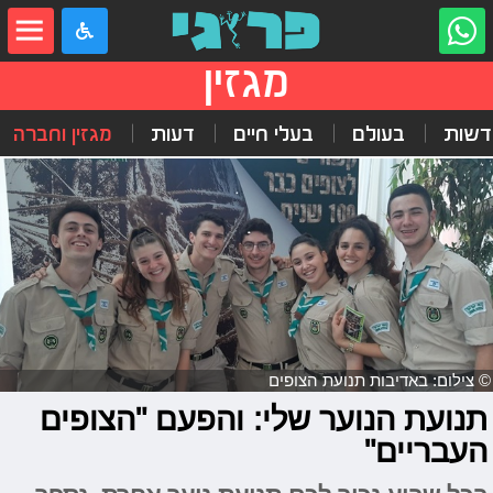
מגזין
דשות
בעולם
בעלי חיים
דעות
מגזין וחברה
© צילום: באדיבות תנועת הצופים
תנועת הנוער שלי: והפעם "הצופים
העבריים"