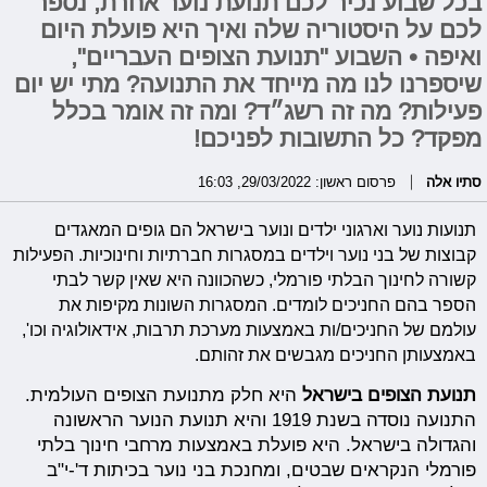
בכל שבוע נכיר לכם תנועת נוער אחרת, נספר
לכם על היסטוריה שלה ואיך היא פועלת היום
ואיפה • השבוע "תנועת הצופים העבריים",
שיספרנו לנו מה מייחד את התנועה? מתי יש יום
פעילות? מה זה רשג״ד? ומה זה אומר בכלל
מפקד? כל התשובות לפניכם!
סתיו אלה
פרסום ראשון: 29/03/2022, 16:03
תנועות נוער וארגוני ילדים ונוער בישראל הם גופים המאגדים
קבוצות של בני נוער וילדים במסגרות חברתיות וחינוכיות. הפעילות
קשורה לחינוך הבלתי פורמלי, כשהכוונה היא שאין קשר לבתי
הספר בהם החניכים לומדים. המסגרות השונות מקיפות את
עולמם של החניכים/ות באמצעות מערכת תרבות, אידאולוגיה וכו',
באמצעותן החניכים מגבשים את זהותם.
תנועת הצופים בישראל
היא חלק מתנועת הצופים העולמית.
התנועה נוסדה בשנת 1919 והיא תנועת הנוער הראשונה
והגדולה בישראל. היא פועלת באמצעות מרחבי חינוך בלתי
פורמלי הנקראים שבטים, ומחנכת בני נוער בכיתות ד'-י"ב