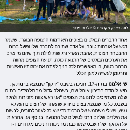
לונה פארק מקרשים © אלבום פרטי
אחד הדברים הבולטים בצופים היא דמות ה"צופה הבוגר", ששמה
דגש על אזרחות טובה, על אדם שתורם לחברה שלו ופועל ברוח
ההבטחה הצופית, אהבת הארץ ורגישות לזולת תוך שהם מייצגים
את הערכים הבולטים של התנועה כולה. תנועת הצופים מהווה
מרחב בטוח, בו מאפשרים לכל חניך לפתח את יכולותיו האישיות
ותרגומן לעשייה למען הכלל.
שי אלמנו
בת ה-17, חניכה בשבט "ירקון" שנמצא ברמת גן.
היא לומדת בתיכון אוהל שם, כשחלק גדול מהתלמידים בתיכון
שלה משתייכים לתנועת הצופים "
אני ראש צוות מזכירות ולהקה
בשבט. כל
מי שנמצא בצופים יודע שהאתר של הצופים הוא לא
נגיש, ויש לי משתמש של מרכזת כדי שאוכל לעזור להורים, לרשום
את הילדים שלהם דרכי לטיולים של התנועה. בנוסף
אני אחראית
על הלהקה של השבט שמורכבת מחניכות וחניכים מגדודים ד-ו