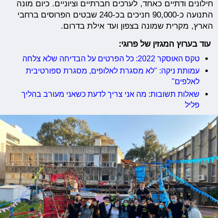
חילונים ודתיים כאחד, לערכים חברתיים וציוניים. כיום מונה
התנועה כ-90,000 חניכים בכ-240 שבטים הפרוסים ברחבי
הארץ, מקרית שמונה בצפון ועד אילת בדרום.
עוד בערוץ המגזין של פרוגי:
טקס האוסקר 2022: כל הפרטים על הבדיחה שלא צלחה
עמותת ניקה: "לא מסגרת לאלופים, מסגרת ספורטיבית
לאלפים"
שאלות תשובות: מה אני צריך לדעת כשאני מעורב בהליך
פליל