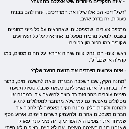
- איזה
תפקידים מיוחדים שיש אצלכם בתנועה?
"רשג״דים- הם אלו שילוו את המדריכים, יעזרו להם בבנית
פעולות, זה בדרכ יא/יב.
מרכזים צעירים- שמיניסטים, שאחראים על כל מיני תחומים
בשבט, למשל מרכזת מפעלים, אחראית על כל האירועים
שקורים כמו הפורימון בפורים.
ראש״צים- הם ינהלו צוות שיהיה אחראי על תחום מסוים, כמו
קהילה או שכב״ג".
- איזה אירועים מייחדים את תנועת הנוער שלך?
"מחנה הקיץ, שבו השכבה הבוגרת יוצאת לתשעה ימים, בתור
ילד, בכיתה ג׳ אתה מגיע ליום. כשאת שכב"גיסטית תשעת
הימים עוברים מהר ואת רק רוצה להישאר עוד. במחנה אין
מסלולים מאפשר גם למי שלא מתחבר למסלולים להגיע
למחנה ולקחת חלק. מחנה הקיץ מאפשר לך להכיר עוד
חברים משבטים אחרים, ולהעמיק קשרים קיימים. אירוע נוסף
שמייחד את הצופים הוא הפורימון, זה מיני לונה פארק
שאנחנו בונים בעצמנו מעצים. אם לא הייתי בצופים לא הייתי