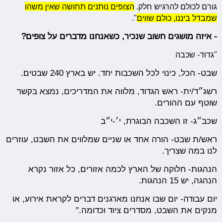
גורם לכולם להרגיש חלק.
הצופים נותנים תחושה שאין משהו
שמבדל ביננו, כולם שווים
".
- איזה מושגים חשוב שנכיר, כשאנחנו מדברים על צופים?
"גדוד- שכבה
שבט- הכל, כינוי לכל השכבות יחד. יש בארץ 240 שבטים.
רשג״ד/ית- ראש הגדוד, מלווה את המדריכים, נמצא בקשר
שוטף עם ההורים.
שכב״ג- זו השכבה הבוגרת, י׳-י״ב
ראש/ת שבט- הורה אחד או שניים שמלווים את השבט, עוזרים
לנו במה שצריך.
הנהגות- חלוקה של הארץ לכמה אזורים, כל אזור נקרא
הנהגה, יש 15 הנהגות.
יום עבודה- יום שבו אנחנו מארגנים דברים לקראת אירוע, או
מנקים את השבט, מסדרים ציוד וכדומה."