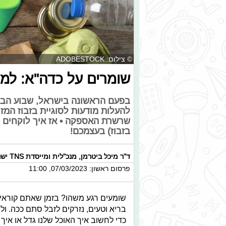
© צילום: ADOBESTOCK
שומרים על כדה"א: למה 
בפעם הראשונה בישראל, שבוע הבא יו
להעלות מודעות לסוגיית בזבוז המזו
שרשרת האספקה • אז איך לוקחים ח
בזבוז) בעצמכם!
ד"ר מיכל ביטרמן
,
מנכ"לית ומייסדת TNS ישראל
פרסום ראשון: 07/03/2023, 11:00
שומעים רגע משהו? בזמן שאתם קוראים א
בריא וטעים, נזרקים לזבל סתם ככה. ול
כדי לחשוב איך האוכל שלנו גדל או איך ה