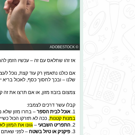
© ADOBESTOCK
אז זהו שחלאס עם זה – עכשיו הזמן להת
אם כולנו נתאמץ רק עוד קצת, נוכל לעצ
שלנו – ובכך לחסוך כסף, לאכול בריא י
צמצום בזבוז מזון, או אם תרצו את זה קל ב
קבלו עשר דרכים לצמבּז:
1.
אוכל לבית הספר
– בחרו מזון שלא 
במנות קטנות
, ככה לא תזרקו הכול כש
2.
התפריט השבועי
–
גוונו את המזון ל
3.
פיקניק או טיול בשטח
– לפני שאתם ק