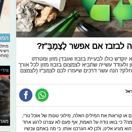
המומ
לבזבז אם אפשר לְצַמְבֵּ"ז?
מתלבט
רשימת
(מתעד
קדש כולו לבעיית בזבוז ואובדן מזון ומטרתו
ן ולעודד עשייה שתביא לצמצום בזבוז מזון לכל אורך
ווידי
לק? הנה עשר דרכים שיעזרו לכם לצמבּ"ז (לצמצם
ו קוראות את המילים האלה, מילוני טונות של אוכל טרי,
מאחו
מה? כי בואו נודה על האמת, אף פעם לא עצרנו לרגע אחד
וא מגיע אלינו, ולכן לא הערכנו אותו. כי מה באתם עכשיו