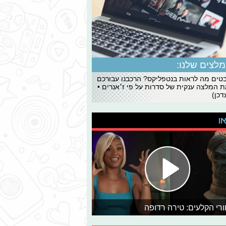
לצים שלנו:
ים מה לראות בנטפליקס? הרכבנו עבורכם
 המלצה ענקית של סדרות על פי ז׳אנרים •
כן)
או
רי הקלעים: טירה רדופה