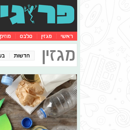
ראשי
מגזין
סלבס
מוזיק
מגזין
חדשות
בע