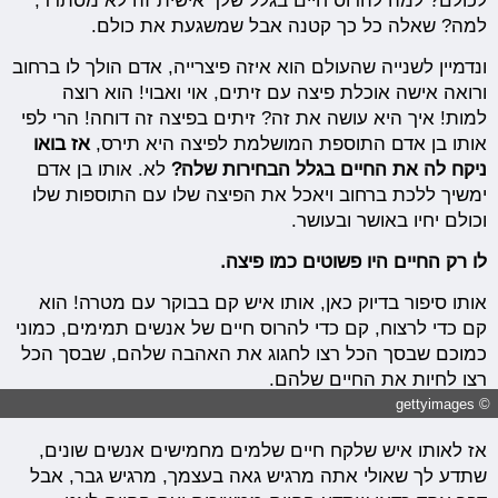
לכולם? למה להרוס חיים בגלל שלך אישית זה לא מסתדר,
למה? שאלה כל כך קטנה אבל שמשגעת את כולם.
ונדמיין לשנייה שהעולם הוא איזה פיצרייה, אדם הולך לו ברחוב
ורואה אישה אוכלת פיצה עם זיתים, אוי ואבוי! הוא רוצה
למות! איך היא עושה את זה? זיתים בפיצה זה דוחה! הרי לפי
אותו בן אדם התוספת המושלמת לפיצה היא תירס,
אז בואו
ניקח לה את החיים בגלל הבחירות שלה?
לא. אותו בן אדם
ימשיך ללכת ברחוב ויאכל את הפיצה שלו עם התוספות שלו
וכולם יחיו באושר ובעושר.
לו רק החיים היו פשוטים כמו פיצה.
אותו סיפור בדיוק כאן, אותו איש קם בבוקר עם מטרה! הוא
קם כדי לרצוח, קם כדי להרוס חיים של אנשים תמימים, כמוני
כמוכם שבסך הכל רצו לחגוג את האהבה שלהם, שבסך הכל
רצו לחיות את החיים שלהם.
© gettyimages
אז לאותו איש שלקח חיים שלמים מחמישים אנשים שונים,
שתדע לך שאולי אתה מרגיש גאה בעצמך, מרגיש גבר, אבל