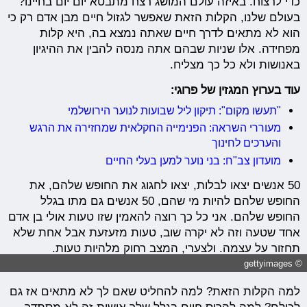
כדי לרצוח. באיזה עולם המושג רצח מתבטא יום יום בחיינו?
בעולם שלנו, הקלות הזאת שאפשר לגזול חיים מבן אדם רק כי
הוא לא מתאים לדרך חיים שאתה נמצא בה, היא קלות
מפחידה. אלו שניות שבהם אתה מנסה להבין את ההיגיון
באנושות ולא כל כך מצליח.
עוד בערוץ המגזין של פרוגי:
"
תעשו מקום": תיקון ליל שבועות לנוער הירושלמי
מעוררי השראה: הפנימייה החקלאית שמחזירה את הרגש
והערכים לחינוך
מועדון צב"ח: בני נוער למען בעלי החיים
50 אנשים יצאו לבלות, יצאו לחגוג את החופש שלהם, את
החופש שלהם להיות מי שהם, 50 אנשים גם מתו בגלל
החופש שלהם. אני כל כך רוצה להאמין שזו טעות אולי בן אדם
אחד שטעה וזה לא יקרה שוב, טעות מזעזעת אבל אחת שלא
תחזור על עצמה. ולצערי, המצב רחוק מלהיות טעות.
© gettyimages
למה הקלות הזאת? למה להחליט שאם לך לא מתאים אז גם