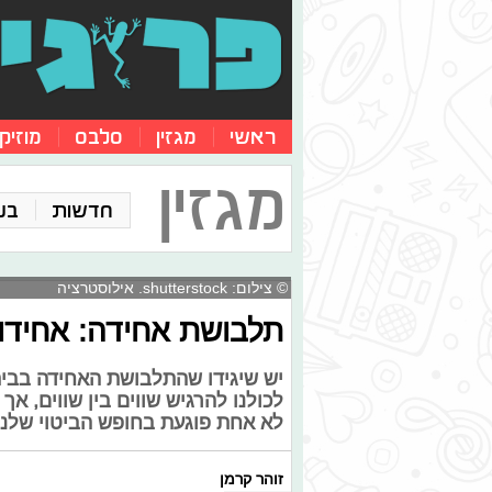
ראשי
מגזין
סלבס
מוזיק
מגזין
חדשות
בע
© צילום: shutterstock. אילוסטרציה
תלבושת אחידה: אחידות
יש שיגידו שהתלבושת האחידה בבית 
לכולנו להרגיש שווים בין שווים, א
לא אחת פוגעת בחופש הביטוי שלנו ו
זוהר קרמן