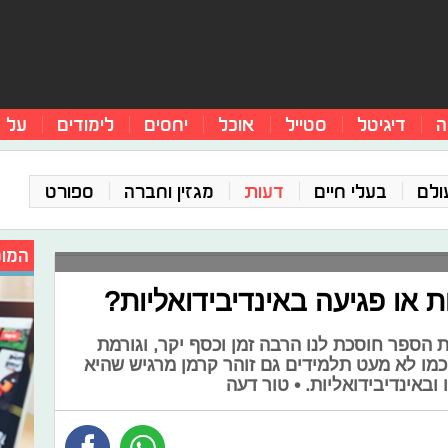
ה
דיגיטל
סטייל
אוכל
יחסים
לימודים
על 
ולם
בעלי חיים
דעות
מגזין וחברה
ספורט
המומ
 או פגיעה באינדיבידואליות?
הספר חוסכת לנו הרבה זמן וכסף יקר, וגורמת
ך כמו לא מעט תלמידים גם זוהר קרמן מרגיש שהיא
באינדיבידואליות. • טור דעה