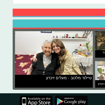
ת
טיילור מלכוב - מעלים זיכרון
זיכרון