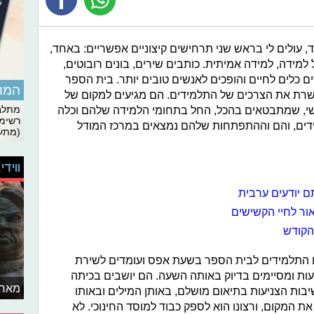
, עולים לי בראש שני תרחישים קיצוניים אפשריים: באחד,
מידה, למידה אמיתית. כותבים שירים, בונים רובוטים,
ים כלים לחיים והופכים לאנשים טובים יותר. בית הספר
המומ
משרת את הצרכים של התלמידים. הם מגיעים למקום של
נושי, שמתבטאים בהכל, החל בתחומי הלמידה שלהם וכלה
מתלבט
רשימת
ים, והם וההתפתחות שלהם נמצאים במרכז המודל
(מתעד
ווידי
ם יודעים ערבית
אור לחיי הקשישים
 הקודש
ם התלמידים לבית הספר בשעת אפס ועומדים לשירת
ות ומסיימים בדיוק באותה השעה. הם יושבים בכיתה
מאחו
יבות הצניעות בתיאום מושלם, באותן המילים ובאותו
 המקום, ורצונו הוא לספק כבוד למוסד החינוכי. לא