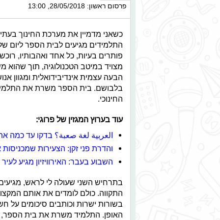
פרסום ראשון: 28/05/2018, 13:00
כשאני מדמיין את מערכת החינוך בעתיד
התלמידים מגיעים לבית הספר ליום של ל
פותרים בעיות, כל אחד ואהבותיו, רוכש
מצויד במיטב הטכנולוגיה, תוך שהוא 
הבעה עצמית אינדיבידואלית ומגוון א
בלבושם. בית הספר משרת את התלמיד
החינוכי.
עוד בערוץ המגזין של פרוגי:
العربية لغة صعبة؟ בדקו עד כמה את
והדרת פני זקן: הצעירות שמכניסות 
השבוע בעבר: האירוויזיון מגיע לעיר
בתרחיש השני שעולה לי לראש, מגיעי
התקווה. כולם לומדים את אותם המקצוע
בשורות ישרות וכותבים סיכומים על חש
האופן. התלמיד משרת את בית הספר, את