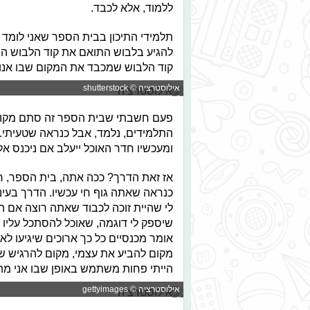
ללמוד, אלא לכבד.
תלמידי התיכון בבית הספר שאני לומד ב
להגיע בלבוש התואם את קוד הלבוש הבי
קוד הלבוש שמכבד את המקום שבו אנו 
אילוסטרציה © shutterstock
פעם חשבתי שבית הספר זה סתם מקום ב
התלמידים, נלמד, אבל כנראה שטעיתי. פ
ומעכשיו חדר האוכל ייעלב אם ניכנס אל
אז זאת הדרך? ככה אתה, בית הספר, רוצ
כנראה שאתה גוף חי עכשיו. הדרך בעיני
לי שהיית זוכה לכבוד שאתה רוצה אם היי
שיספק לי דוגמה, שאוכל להסתכל עליו 
אומר מכנסיים כל כך ארוכים שיגיעו לאו
מקום להביע את עצמי, מקום להרגיש שהש
הייתי פחות משתמש באופן שבו אני מת
אילוסטרציה © gettyimages