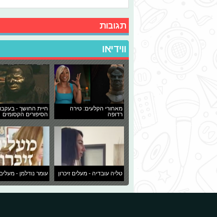
תגובות
ווידיאו
מאחורי הקלעים: טירה
חיית החושך - בעקבו
רדופה
הסיפורים הקסומים
טליה עובדיה - מעלים זיכרון
עומר נודלמן - מעלים 