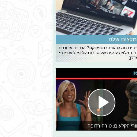
לצים שלנו:
ים מה לראות בנטפליקס? הרכבנו עבורכם
 המלצה ענקית של סדרות על פי ז׳אנרים •
כן)
או
רי הקלעים: טירה רדופה