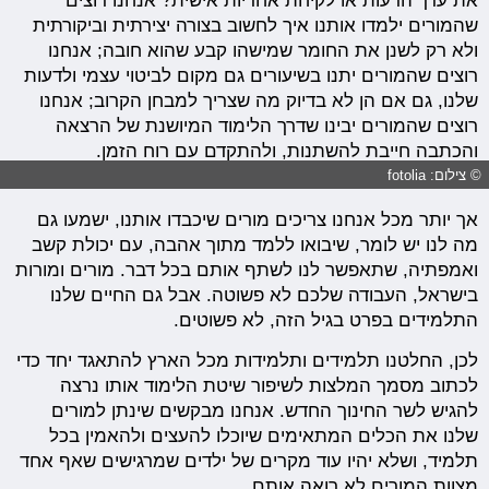
את ערך הרעות או לקיחת אחריות אישית? אנחנו רוצים
שהמורים ילמדו אותנו איך לחשוב בצורה יצירתית וביקורתית
ולא רק לשנן את החומר שמישהו קבע שהוא חובה; אנחנו
רוצים שהמורים יתנו בשיעורים גם מקום לביטוי עצמי ולדעות
שלנו, גם אם הן לא בדיוק מה שצריך למבחן הקרוב; אנחנו
רוצים שהמורים יבינו שדרך הלימוד המיושנת של הרצאה
והכתבה חייבת להשתנות, ולהתקדם עם רוח הזמן.
© צילום: fotolia
אך יותר מכל אנחנו צריכים מורים שיכבדו אותנו, ישמעו גם
מה לנו יש לומר, שיבואו ללמד מתוך אהבה, עם יכולת קשב
ואמפתיה, שתאפשר לנו לשתף אותם בכל דבר. מורים ומורות
בישראל, העבודה שלכם לא פשוטה. אבל גם החיים שלנו
התלמידים בפרט בגיל הזה, לא פשוטים.
לכן, החלטנו תלמידים ותלמידות מכל הארץ להתאגד יחד כדי
לכתוב מסמך המלצות לשיפור שיטת הלימוד אותו נרצה
להגיש לשר החינוך החדש. אנחנו מבקשים שינתן למורים
שלנו את הכלים המתאימים שיוכלו להעצים ולהאמין בכל
תלמיד, ושלא יהיו עוד מקרים של ילדים שמרגישים שאף אחד
מצוות המורים לא רואה אותם.