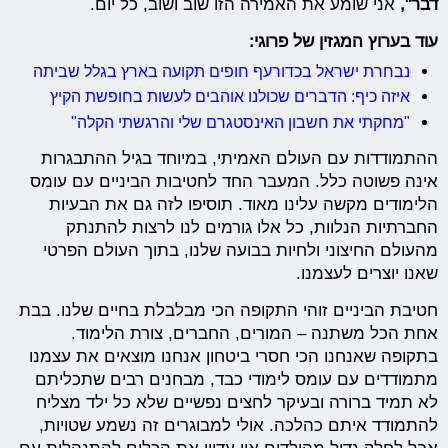
דבר",
אני שומע את האמירה הזו שוב ושוב, כל יום.
עוד בערוץ המגזין של פרוגי:
נבחרת ישראל בכדורעף חופים תקועה בארץ בגלל שביתה
איזה כיף: הדברים שכולנו אוהבים לעשות בחופשת הקיץ
"מחקתי את חשבון האינסטגרם שלי והרגשתי הקלה"
ההתמודדות עם העולם האמיתי, במיוחד בגיל ההתבגרות
אינה פשוטה כלל. המעבר החד לחטיבות הביניים עם עומס
הלימודים מקשה עלינו מאוד. תוסיפו לזה גם את הבעיות
החברתיות הנלוות, כל אלו גורמים לנו לרצות להתנתק
מהעולם החיצוני ולחיות בבועה שלנו, בתוך העולם הפרטי
שאנו יוצרים לעצמנו.
חטיבת הביניים זוהי התקופה הכי מבלבלת בחיים שלנו. בבת
אחת הכל משתנה – המורים, החברים, צורת הלימוד.
בתקופה שאנחנו הכי חסרי ביטחון אנחנו מוצאים את עצמנו
מתמודדים עם עומס לימודי כבד, מבחנים רבים שתכליתם
לא תמיד ברורה ובעיקר לחצים נפשיים שלא כל ילד מצליח
להתמודד איתם כהלכה. אולי למבוגרים זה נשמע שטויות,