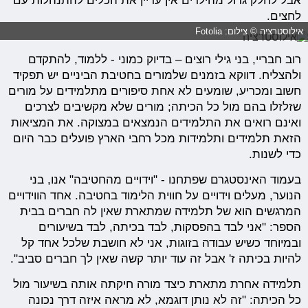
אבל לחלק גדול מהילדים אין עדיין את הכלים להתנהלות עם
לחצים.
אילוסטרציה © צילום: Fotolia
רוב חבריי, בני גילי רוצים – בדיוק כמוני - ללמוד, להתקדם
ולהצליח. דווקא בזמנים שלמורים בחטיבת הביניים יש תפקיד
חשוב ומכריע, שומעים לא אחת סיפורים מתלמידים על מורים
שזלזלו בהם מול כל הכיתה; מורים שלא מקשיבים לצרכים
ואינם רואים את התלמידים הנמצאים במצוקה. את המציאות
הזאת תלמידים ותלמידות מכל רחבי הארץ פועלים כבר היום
כדי לשנות.
בעמוד האינסטגרם שפתחנו - "וידויים מהחטיבה" אנו, בני
הנוער, מעלים וידויים על חווית הלימוד בחטיבה. אחד הווידויים
המרגשים הוא של תלמידה שמתארת שאין לה חברים בבית
הספר: "אני לבד בהפסקות, לבד בכיתה, לבד בשיעורים
ובמיוחד כשיש עבודה בזוגות, אני לא חושבת שלכל אחד קל
להיות בכיתה ז' אבל זה עוד יותר קשה שאין לך חברים סביב".
תלמידה אחרת מתארת כיצד מורה חיקתה אותה בשיעור מול
כל הכיתה: "זה לא נותן דוגמא, לא מראה איזה דרך נכונה