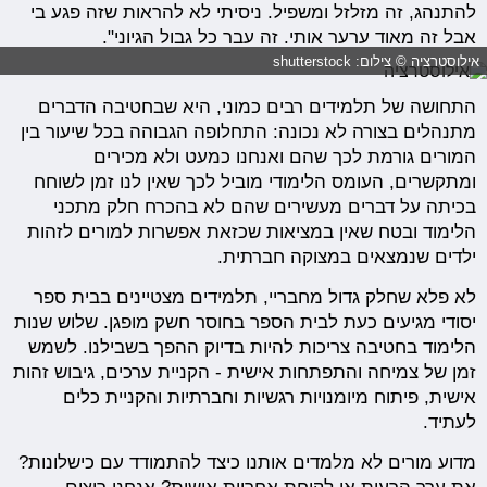
להתנהג, זה מזלזל ומשפיל. ניסיתי לא להראות שזה פגע בי
אבל זה מאוד ערער אותי. זה עבר כל גבול הגיוני".
אילוסטרציה © צילום: shutterstock
התחושה של תלמידים רבים כמוני, היא שבחטיבה הדברים
מתנהלים בצורה לא נכונה: התחלופה הגבוהה בכל שיעור בין
המורים גורמת לכך שהם ואנחנו כמעט ולא מכירים
ומתקשרים, העומס הלימודי מוביל לכך שאין לנו זמן לשוחח
בכיתה על דברים מעשירים שהם לא בהכרח חלק מתכני
הלימוד ובטח שאין במציאות שכזאת אפשרות למורים לזהות
ילדים שנמצאים במצוקה חברתית.
לא פלא שחלק גדול מחבריי, תלמידים מצטיינים בבית ספר
יסודי מגיעים כעת לבית הספר בחוסר חשק מופגן. שלוש שנות
הלימוד בחטיבה צריכות להיות בדיוק ההפך בשבילנו. לשמש
זמן של צמיחה והתפתחות אישית - הקניית ערכים, גיבוש זהות
אישית, פיתוח מיומנויות רגשיות וחברתיות והקניית כלים
לעתיד.
מדוע מורים לא מלמדים אותנו כיצד להתמודד עם כישלונות?