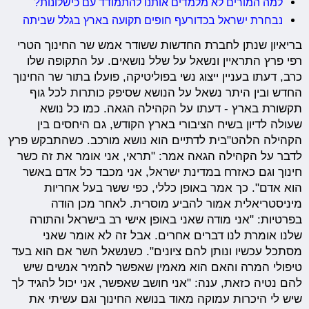
למה המורים לא מלמדים אותנו להתמודד עם כישלונות?
נבחרת ישראל בכדורעף חופים תקועה בארץ בגלל שביתה
בריאיון שנתן לחברת החדשות ששודר אמש שר החינוך הטרי
רפי פרץ התראיין ונשאל על שלל נושאים. על התקופה שלו
כרב, דעתו בעניין ייצוג נשי בפוליטיקה, פועלו בתור שר החינוך
החדש ובין היתר נשאל על הנושא שסיפק כותרות לכל גוף
תקשורת בארץ - דעתו על הקהילה הגאה. כמו כל נושא
שעולה לדיון בשיח הציבורי בארץ הקודש, גם היחסים בין
הקהילה הלהט"בית לדתיים הוא נושא מורכב. כשהתבקש פרץ
לדבר על הקהילה הגאה אמר: "תראי, אני אומר את זה כשר
חינוך וגם כאזרח במדינת ישראל, אני מכבד כל אדם באשר
הוא אדם". כך אמר באופן כללי, כפי ששר בעל אחריות
מיניסטריאלית אמור להביע מוסרית. לאחר מכן הודה
בפרטיות: "אני מודה שאני באופן אישי רב בישראל והתורה
שלנו אומרת לנו דברים אחרים. אבל זה לא אומר שאני
מסתכל עכשיו ונותן להם ציונים". כשנשאל השר אם הוא בעד
טיפולי המרה והאם הוא מאמין שאפשר להמיר אנשים שיש
להם נטיה כזאת, ענה: "אני חושב שאפשר, אני יכול להגיד לך
שיש לי היכרות עמוקה מאוד בנושא החינוך וגם עשיתי את