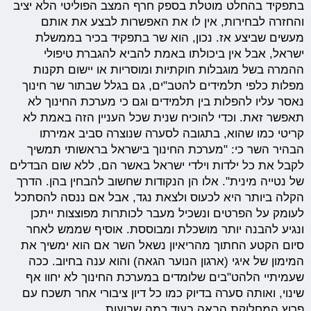
בתפקיד בהחלט מוטלת בספק חרף המצב הפוליטי הלא יציב
והחזרה לבחירות, אין לו את האפשרות לבצע את אותם
מעשים שביצע אז. נכון, הוא שר בתפקיד בכיר בממשלת
ישראל, אבל אין ביכולתו באמת להביא להגברת טיפולי
ההמרה בשל מוגבלות חוקתיות ומוסריות או יישום תקנות
מפלות כלפי תלמידים להטב"ים, גם בגלל שבתור שר חינוך
נאסר עליו להפלות בין תלמידים וגם כי מערכת החינוך לא
תאפשר זאת. וכדי להוכיח שנית שכל העניין הזה באמת לא
קריטי כמו שהוא, בתגובה לסערה שנוצרה סביב אמירתו
הבהיר השר כי: "מערכת החינוך בישראל בראשותי תמשיך
לקבל את כל ילדות וילדי ישראל באשר הם, ללא שום הבדלים
של נטייה מינית". אלו הן הנקודות שחשוב להבחין בהן. הדרך
הקלה ביותר היא לכעוס ולצאת נגד, אבל אם ננסה להסתכל
לעומק על הפרטים ונשכיל מעבר לכותרות מפוצצות ייתכן
ונגיע להבנה יותר מושכלת ומבוססת. אוסיף שממש לאחר
סיום הקטע החתוך מהריאיון נשאל השר אם הוא ימשיך את
המימון של איגי (ארגון הנוער הגאה) והוא ענה בחיוב. ככה
שעמיתיי הלהט"בים שלומדים במערכת החינוך לא יחוו אף
שינוי, ואותה סערה בדיוק כמו כל דיון ציבורי אחר תשכח עם
פרוץ המחלוקת הבאה בעוד כמה שבועות.