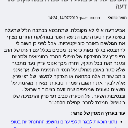
דעה
תומר כרמלי
פרסום ראשון: 14/07/2019, 14:24
אביע דעה אולי לא מקובלת, שתתבטא בכתבה הנ"ל שתעלה
בשעת עין הסערה שבו הנושא השנוי במחלוקת התורם מציף
את הגולשים באובר-סובייקטיביות. אבל לפני כן חשוב לי
להתבטא בגילוי נאות כי אינני מסכים בכלל עם דעתו של הרב
רפי פרץ על ההצדקה של טיפולי המרה בהומואים ולסביות
ומגנה זאת בכל תוקף, ויתרה מכך אנוכי עדיין נער מתבגר
שלא סגור באופן מוחלט על הנטייה המינית שלו. אך אינני
כותב שורות אלה כמחאה או הצדקה למעשיו של רפי פרץ,
אלא לבקר את התגובה שמחד טבעית ומאידך מוגזמת על
נושאים טעונים שמציפים שיח זועם בציבור הישראלי.
ובנסיבות השעה, על הסערה סביב רפי פרץ והתמיכה שלו
ב'טיפולי המרה' לחברי קהילת הלהט"ב.
עוד בערוץ המגזין של פרוגי:
נתוני הזכאות לבגרות לפי ערים נחשפו: ההתנחלויות בטופ