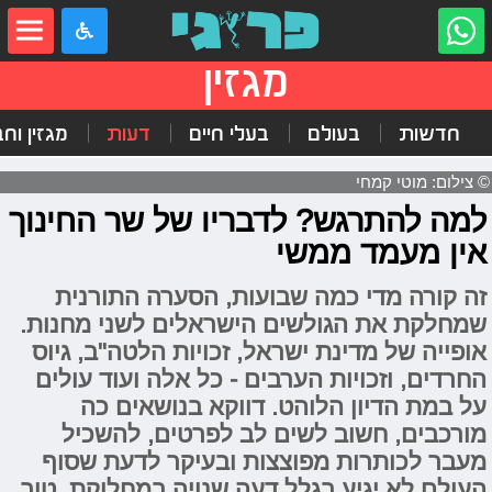
מגזין
חדשות
בעולם
בעלי חיים
דעות
מגזין וח
© צילום: מוטי קמחי
למה להתרגש? לדבריו של שר החינוך
אין מעמד ממשי
זה קורה מדי כמה שבועות, הסערה התורנית
שמחלקת את הגולשים הישראלים לשני מחנות.
אופייה של מדינת ישראל, זכויות הלטה"ב, גיוס
החרדים, וזכויות הערבים - כל אלה ועוד עולים
על במת הדיון הלוהט. דווקא בנושאים כה
מורכבים, חשוב לשים לב לפרטים, להשכיל
מעבר לכותרות מפוצצות ובעיקר לדעת שסוף
העולם לא יגיע בגלל דעה שנויה במחלוקת. טור