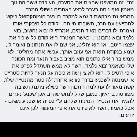
זה". זה המשפט שהצית את הסערה, העובדה ששר החינוך
מאמין ואף ניסה בעבר לבצע באחרים טיפולי המרה.
המראיינת מבקשת דוגמא למקרה בו נער הומוסקסואל ביקש
להתייעץ עם הרב, תשובתו הייתה: "קודם כל חיבקתי אותו
ואמרתי לו דברים מאוד חמים, אמרתי לו 'בוא נחשוב, בוא
נלמד ובוא נתבונן'". "כאשר המטרה היא קודם כל שיכיר את
עצמו היטב. ואז הוא יחליט, אני שם לו את הנתונים ואומר לו,
שמע בנקודה הזאת אני עוזב אותך, עכשיו אתה מחליט". לא
ממש ברור אילו נתונים הוא מציב בעבור הנער ומה הכוונה
שלו כשאמר 'בוא נלמד', השר לא ממש השתדל לפרט את
אופי ה'טיפול'. הוא לא ציין שהוא כופה על הנער להיות סטרייט
או שמנסה לשכנעו בדרך כזו או אחרת 'להיפטר מהנטייה שלו'.
קשה מאוד לדעת למה התכוון השר כשלא ניתנת תשובה
מפורטת בריאיון. כמובן שקל לנחש שהרב אכן 'שכנע' נערים
להמיר את הנטייה המינית שלהם ע"י כפייה או שכנוע מוגזם -
אבל כאמור, השר לא פירט את אופי המעשה לכן איננו
יודעים.