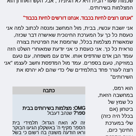
שכמות שעורי הבית היא לא הגיונית", אבל הקש האחרון הוא
המצלמות בשירותים.
"אנחנו רוצים לחיות בכבוד. אנחנו דורשים לחיות בכבוד"
אני יושבת עכשיו, בבית, מול המחשב ומנסה לכתוב למה אני
כועסת כל כך על המערכת החינוכית שאישרה דבר שכזה,
שמאשרת מצלמות בכלל, שרומסת את הפרטיות בצורה
נוראית כל כך. אני כועסת כי אני יודעת שמאוחרי השלט הזה
עומד הבן אדם שהדפיס אותו. אדם עם משפחה, עם טעם
במוזיקה, טעם בספרים. עמד מול המדפסת וחשב לעצמו "אני
רוצה לעורר פחד בתלמידים שלי כדי שהם לא יהרסו את
השירותים"
הוא רמס,
כתבה
במחשבה הזאת,
כל שמץ של
OMG: מצלמות בשירותים בבית
ביטחון (אם
ספר?
שנהב דעבול
בכלל היה כזה)
זה לא האח הגדול: תלמידי בית
שלי במערכת
הספר מקיף ה' באשקלון הגיעו הבוקר
החינוך כיום,
וראו הודעה משונה בה רשום כי בשל