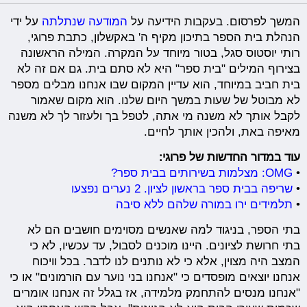
המשך לפרסום. בעקבות הידיעה על
המודעה שנתלתה
על ידי
הנהלת בית הספר בתיכון מקיף ה' באקשלון, כתבת פרוגי,
רותי יוסטוס סגל, בטור מיוחד על המקרה. המילה הראשונה
בצירוף המילים "בית ספר" היא לא סתם בית. גם אם זה לא
בית חביב במיוחד, הוא עדיין המקום שבו אנחנו מבלים מספר
לא מבוטל של שעות במשך היום שלנו. הוא מקום שאמור
לקבל אותך לא משנה מי אתה, לטפל בך ולעזור לך לא משנה
מאיפה באת, ולהכין אותך לחיים.
עוד במדור החדשות של פרוגי:
•
OMG: מצלמות בשירותים בבית ספר?
•
שריפה בבית ספר בראשון לציון. 2 נערים נפצעו
•
תלמידים ירו במורה שלהם ללא סיבה
בתי הספר, בניגוד למה שאנשים מסוימים חושבים הם לא
בתי חרושת לציונים. היינו מוכנים לסבול, עד עכשיו, לא כי
המצב היה מצוין, אלא כי לא נותנים לנו לדבר. בכל וויכוח
אנחנו יוצאים מופסדים כי "אנחנו בני נוער עם הורמונים" או כי
"אנחנו מנסים להתחמק מלמידה, אז בגלל זה אנחנו אומרים