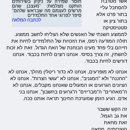
אשר מסרבת
חוסר שמירה על ניקיון בשירותים
הותקנו מצלמות: "מעצבן שהם
להסתכל עליי
מרשים לעצמם מה שבראש שלהם"
בתור פרט אלא
סיפר לפרוגי אחד התלמידים
לכתבה המלאה
בתור ציון או
סטטיסטיקה
לממוצע השנתי של האנשים שלא הצליחו לחשב ממוצע.
תולה המודעה רמס, את הזכויות של התלמידים לחיות את
חייהם בלי פחד מעינו הבוחנת של האח הגדול. זאת לא זכות
להשתין, זה צורך בסיסי. אנחנו רוצים לחיות בכבוד. אנחנו
דורשים לחיות בכבוד.
אנחנו לא מופרעים, אנחנו לא כדור ריטלין מהלך, אנחנו לא
"החננה" ולא "המגניב", אנחנו לא "עושי הצרות". אנחנו לא
הציונים הגרועים או המעולים שאנחנו מקבלים, אנחנו לא
ה"מאחרים" ה"מבריזים" ה"גרועים בחשבון". אנחנו בני
אדם. הגיע הזמן שמערכת החינוך תראה אותנו ככה.
זה הקש ששבר
את גב הגמל.
זאת מחאת
השירותים. מחאה