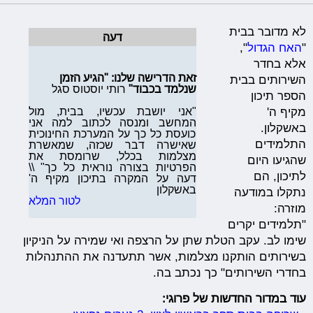
לא מדובר בבית
דעה
"
האח הגדול
",
אלא בחדר
זאת הדרישה שלנו: "הגיע הזמן
השירותים בבית
שנלמד בכבוד"
רותי יוסטוס סגל
הספר תיכון
"אני יושבת עכשיו, בבית, מול
מקיף ה'
המחשב ומנסה לכתוב למה אני
באשקלון.
כועסת כל כך על המערכת החינוכית
התלמידים
שאישרה דבר שכזה, שמאשרת
מצלמות בכלל, שרומסת את
שהגיעו היום
הפרטיות בצורה נוראית כל כך" \\
לתיכון, הם
דעה על המקרה בתיכון מקיף ה'
באשקלון
נתקלו במודעה
לטור המלא
מוזרה:
"תלמידים יקרים
שימו לב. עקב הטלת שתן על הרצפה ואי שמירה על הניקיון
בשירותים הותקנו מצלמות, אשר תתעדנה את ההתנהלות
בחדרי השירותים" כך נכתב בה.
עוד במדור החדשות של פרוגי: