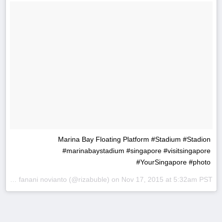
Marina Bay Floating Platform #Stadium #Stadion
#marinabaystadium #singapore #visitsingapore
#YourSingapore #photo
by
riza fanani novianto
(@rizabuble) on
Nov 17, 2015 at 5:32am PST