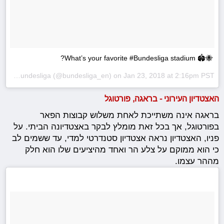
🐝🏟 What’s your favorite #Bundesliga stadium?
ed by
Bundesliga
(@bundesliga_en) on
Jan 23, 2018 at 2:16pm PST
האצטדיון העירוני - בראגה, פורטוגל
בראגה אינה משתייכת לאחת משלוש קבוצות הפאר
בפורטוגל, אך בכל זאת מומלץ לבקר באצטדיונה הביתי. על
פניו, האצטדיון נראה אצטדיון סטנדרטי למדי, עד ששמים לב
כי הוא ממוקם על צלע הר ואחד מהיציעים שלו הוא חלק
מההר עצמו.