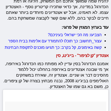
להניח שמה שמושך אתכם הם המשחק, הליגה או רמת
הכדורגל במדינה, אך כדאי שתכירו קריטריון נוסף - האצטדיון
עצמו. לא תאמינו, אבל יש אצטדיונים מיוחדים ביותר שאתם
חייבים לבקר בהם, ללא שום קשר לקבוצה שמשחקת בהם.
עוד בערוץ המגזין של פרוגי:
הצביעו: מה הכי ישראלי בעיניכם?
עצור_תחשוב: כך תוכלו להתמודד עם אלימות בבית הספר
קשה באימונים, קל בקרב: כך תגיעו מוכנים לתקופת הבחינות
אצטדיון "קן לציפור" - בייג'ינג, סין
אומנם הכדורגל בסין עדיין לא מפותח כמו הכדורגל באירופה,
אך מי שבונה אצטדיונים באירופה בהחלט יכול ללמוד
מהסינים דבר או שניים. אצטדיון זה, שאירח במשחקים
האולימפים בביג'ינג 2008, נבנה מבחוץ בצורה של קן ציפורים.
כן, משם בא גם שמו של האצטדיון.