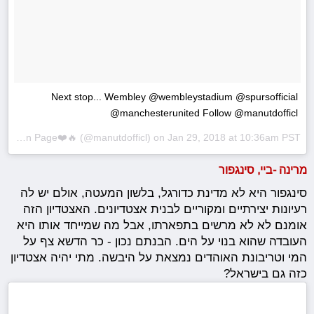
Next stop... Wembley @wembleystadium @spursofficial
@manchesterunited Follow @manutdofficl
Manchester United Fan Page❤️🔥
(@manutdofficl) on
Jan 29, 2018 at 10:36am PST
מרינה -ביי, סינגפור
סינגפור היא לא מדינת כדורגל, בלשון המעטה, אולם יש לה
רעיונות יצירתיים ומקוריים לבנית אצטדיונים. האצטדיון הזה
אומנם לא לא מרשים בתפארתו, אבל מה שמייחד אותו היא
העובדה שהוא בנוי על הים. הבנתם נכון - כר הדשא צף על
המי וטריבונת האוהדים נמצאת על היבשה. מתי יהיה אצטדיון
כזה גם בישראל?