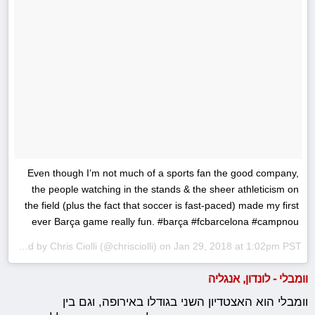
Even though I’m not much of a sports fan the good company,
the people watching in the stands & the sheer athleticism on
the field (plus the fact that soccer is fast-paced) made my first
ever Barça game really fun. #barça #fcbarcelona #campnou
A post shared by
Chris Ciolli
(@chrisciolli) on
Jan 29, 2018 at 1:02pm PST
וומבלי - לונדון, אנגליה
וומבלי הוא האצטדיון השני בגודלו באירופה, וגם בין