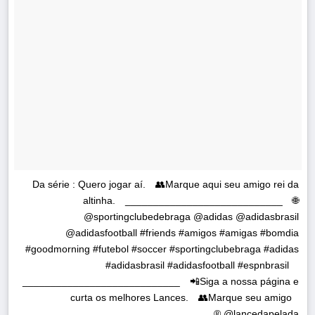
Da série : Quero jogar aí.⠀ 👥Marque aqui seu amigo rei da
altinha.⠀ ____________________________⠀ 🌐
@sportingclubedebraga @adidas @adidasbrasil
@adidasfootball #friends #amigos #amigas #bomdia
#goodmorning #futebol #soccer #sportingclubebraga #adidas
#adidasbrasil #adidasfootball #espnbrasil ⠀
____________________________⠀ 📲Siga a nossa página e
curta os melhores Lances.⠀ 👥Marque seu amigo⠀
@lancedapelada ®