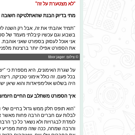
"לא מצטערת על זה"
מתי בדיוק הבנת שהאתלטיקה חשובה 
"תמיד אהבתי את זה, אבל רק השנה לק
בשבוע וגם עכשיו קיבלתי מעמד של ספ
אני אוכל לעסוק בספורט שאני אוהבת. ה
את הספורט אפילו יותר ברצינות מלפני כ
© צילום: tibor jager
על שגרת האימונים, היא מספרת כי "יש
בכל פעם. זה כולל אימוני טכניקה, ריצ
היה בשלוש אולימפיאדות והוא שיאן ישר
איך הספורט משתלב עם החיים היומיומ
"הוא תופס חלק ממש גדול בחיים שלי ויו
לבלות עם חברים הרבה פחות מאשר אח
לומדת לבגרויות ולא נשאר כל כך הרבה 
והרבה שמחה, ככה שזה פחות מפריע לי.