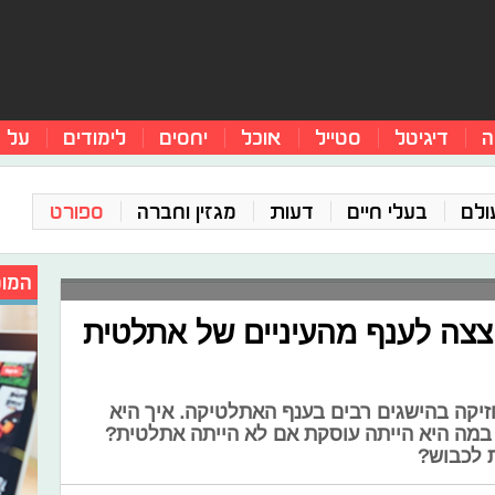
ה
דיגיטל
סטייל
אוכל
יחסים
לימודים
על 
ולם
בעלי חיים
דעות
מגזין וחברה
ספורט
המומ
צצה לענף מהעיניים של אתלטית
ין רק בת 18 וכבר מחזיקה בהישגים רבים בענף האתלטיקה. איך היא
במה היא הייתה עוסקת אם לא הייתה אתלטית?
 לכבוש?