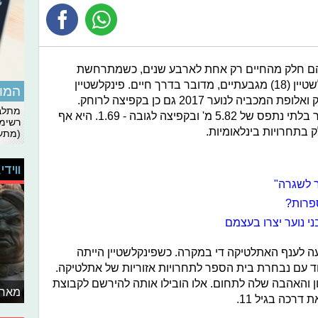
 הם חלק מהחיים רק אחת לארבע שנים, כשמתרחשת
ברקע אולימפיאדה. אך עבור עדן פינקלשטיין (18) מגבעתיים, מדובר בדרך חיים. פינקלשטיין
המומ
אלופת ישראל עד גיל 17 בקפיצה לרוחק ואלופת המכביה לנוער 2017 גם כן בקפיצה לרוחק.
מתלבט
השיא האישי שלה בתחום זה הוא מספר בלתי נתפס של 5.82 מ' ובקפיצה לגובה - 1.69. היא אף
רשימת
בתחרויות בינלאומיות.
(מתעד
ווידי
ר לשגרה"
פרות?
עה לענף האתלטיקה די במקרה. כשפינקלשטיין הייתה
ד עם נבחרת בית הספר לתחרויות אזוריות של אתלטיקה.
ן והאהבה שלה לתחום. אלו הובילו אותה להירשם לקבוצת
מאחו
רכה בגיל 11.