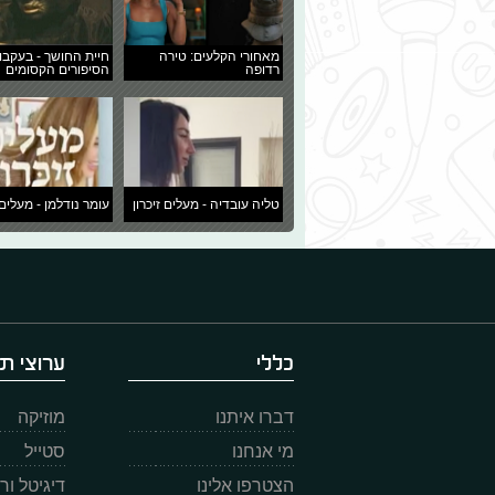
מאחורי הקלעים: טירה
חיית החושך - בעקבו
רדופה
הסיפורים הקסומים
טליה עובדיה - מעלים זיכרון
עומר נודלמן - מעלים 
כללי
ערוצי תו
דברו איתנו
מוזיקה
מי אנחנו
סטייל
הצטרפו אלינו
דיגיטל ו