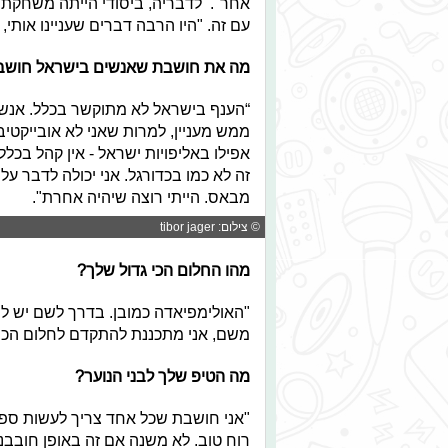
אחר". לדבריה, ביסודי הייתה משחקת 
עם זה. "היו הרבה דברים שעניינו אותי
מה את חושבת שאנשים בישראל חושב
“הענף בישראל לא מתוקשר בכלל. אנשים
ממש מעניין, למרות שאני לא אובייקטיב
אפילו באליפויות ישראל - אין קהל בכל
זה לא כמו בכדורגל. אני יכולה לדבר על
מבאס. הייתי רוצה שיהיה אחרת".
© צילום: tibor jager
מהו החלום הכי גדול שלך
?
"האולימפיאדה כמובן. בדרך לשם יש לי ע
משם, אני מתכננת להתקדם לחלום הכי ג
מה הטיפ שלך לבני הנוער
?
"אני חושבת שכל אחד צריך לעשות ספו
רוח טוב. לא משנה אם זה באופן חובבנ