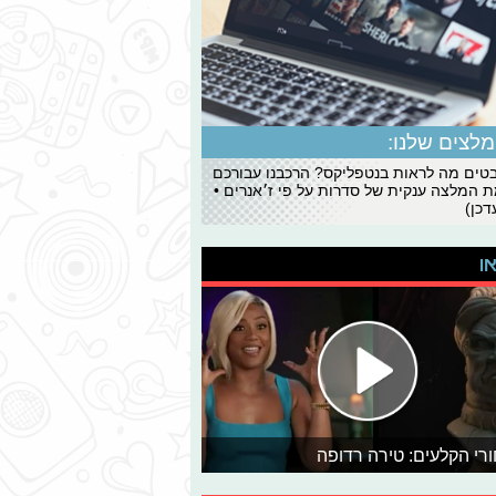
לצים שלנו:
ים מה לראות בנטפליקס? הרכבנו עבורכם
 המלצה ענקית של סדרות על פי ז׳אנרים •
כן)
או
רי הקלעים: טירה רדופה