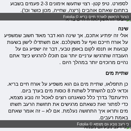
לספורט. טיפ קטן- רצוי שתעשו אימונים 2-3 פעמים בשבוע
בתחום שאתם אוהבים (ריצה, שחייה, מכון כושר וכו').
הצעד הראשון לאורח חיים בריא © Fotolia
שינה
אולי זה יפתיע אתכם, אך שינה הוא דבר מאוד חשוב שמשפיע
על אורח חייכם ואף על משקלכם. אם תשתדלו לישון בשעות
קבועות או תנסו לקום באופן טבעי, דבר זה ישפיע גם על
העובדה שתרגישו ערניים יותר וגם תוכלו להרגיש כיצד אתם
נהיים מרוכזים יותר במהלך היום .
שתיית מים
כן תתפלאו, שתיית מים גם הוא משפיע על אורח חיים בריא.
וכדאי לכם להשתדל לשתות 8 כוסות מים בערך ביום.
הידעתם? בדרך כלל כשאנחנו רוצים לאכול זה נובע מצמא,
כדי לפתור זאת כשאתם מרגישים את תחושת הרעב תשתו
מים ותראו איך התחושה נעלמת. אם לא – זה אומר שאתם
באמת רעבים.
כי רעב נובע גם מצמא © Fotolia