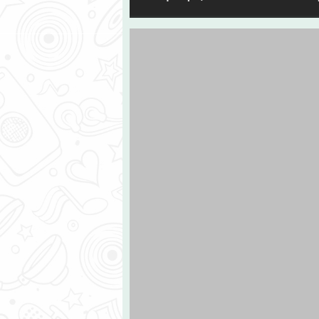
התחילו מהגראג'
בה חברות שעכשיו יש להם משרדים
רות ברשימה