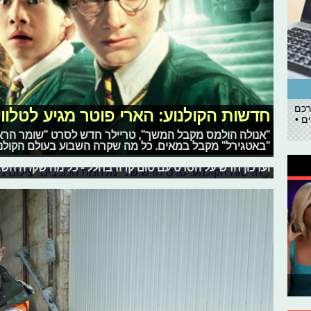
רכם
חדשות הקולנוע: הארי פוטר מגיע לטלווי
ם •
"אנולה הולמס מקבל המשך", טריילר חדש לסרט "שומר הר
חדשות הקולנוע: סרט חדש של "מלחמת 
"באטגירל" מקבל במאים. כל מה שקרה השבוע בעולם הקולנו
במאי "ת'ור: אהבה ורעם" עתיד לביים סרט של "מלחמת הכוכ
ועדכון חדש על הסרט עם טום קרוז בחלל - כל מה שקרה השב