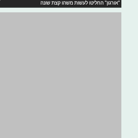
לחלום בגדול ולהתחיל בקטן: החברות ש
חייבים להתחיל איפה שהוא, גם אם אתם אפל או אמזון. הר
ענקיים, התחילו משולחן בחנייה בבית. כנסו לראות אילו חב