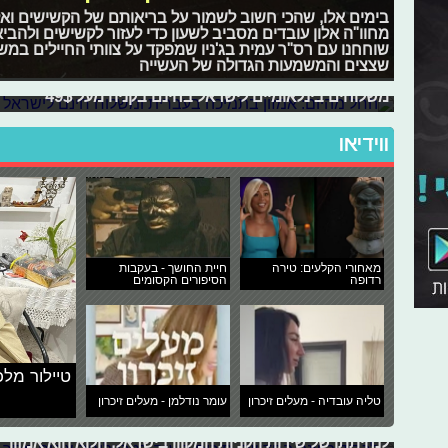
בימים אלו, שהכי חשוב לשמור על בריאותם של הקשישים ואלו
מחוו"ה אלון עובדים מסביב לשעון כדי לעזור לקשישים ולהביא
שוחחנו עם רס"ר עמית בג'ניו שמפקד על צוותי החיילים במ
החל מהיום: אמזון בתמיכה בעברית ומש
שצצים והמשמעות הגדולה של העשייה
לכבוד יום הרווקים הסיני שחל היום (ב'), השיקה אמזון את 
משלוחים בינלאומיים לישראל בחינם בקניה מעל 49$
ווידיאו
מאחורי הקלעים: טירה
חיית החושך - בעקבות
רדופה
הסיפורים הקסומים
טיילור מלכ
לכבוד השנה החדשה: סיכום השנה בטכנו
טליה עובדיה - מעלים זיכרון
עומר נודלמן - מעלים זיכרון
לכבוד ראש השנה, סיכמנו לכם את כל ציוני הדרך המשמעות
והטכנולוגיה. החל מסיפור ההצלחה (ולבסוף גם המפלה) של
בעקבות השריפה באמזונס: מחאת הציבור 
לנחיתתו של שירות הקניות המקוון בישראל, הלוא הוא אמזון