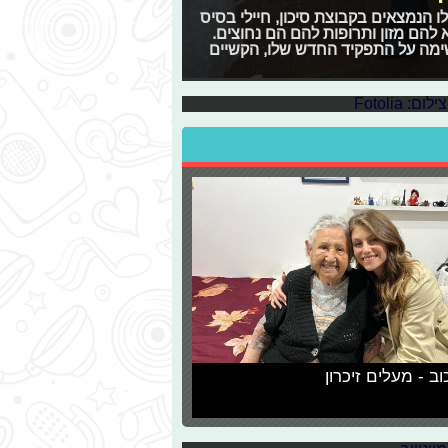
 הנמצאים בקבוצת סיכון, חיילי בסיס
 להם מזון ותרופות להם הם נחוצים.
שימה על התפקיד החדש שלו, הקשיים
לוח חינם לישראל
תמיכת האתר בעברית ואף הכריזה על
וב - מעלים זיכרון
לוגיה
יים שחלו השנה בתחום הדיגיטל
 המכשיר המתקפל של סמסונג ועד
נגד תאגידי הטכנולוגיה