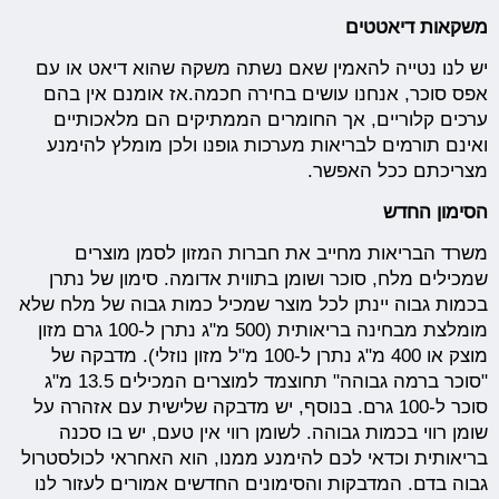
משקאות דיאטטים
יש לנו נטייה להאמין שאם נשתה משקה שהוא דיאט או עם
אפס סוכר, אנחנו עושים בחירה חכמה.אז אומנם אין בהם
ערכים קלוריים, אך החומרים הממתיקים הם מלאכותיים
ואינם תורמים לבריאות מערכות גופנו ולכן מומלץ להימנע
מצריכתם ככל האפשר.
הסימון החדש
משרד הבריאות מחייב את חברות המזון לסמן מוצרים
שמכילים מלח, סוכר ושומן בתווית אדומה. סימון של נתרן
בכמות גבוה יינתן לכל מוצר שמכיל כמות גבוה של מלח שלא
מומלצת מבחינה בריאותית (500 מ"ג נתרן ל-100 גרם מזון
מוצק או 400 מ"ג נתרן ל-100 מ"ל מזון נוזלי). מדבקה של
"סוכר ברמה גבוהה" תחוצמד למוצרים המכילים 13.5 מ"ג
סוכר ל-100 גרם. בנוסף, יש מדבקה שלישית עם אזהרה על
שומן רווי בכמות גבוהה. לשומן רווי אין טעם, יש בו סכנה
בריאותית וכדאי לכם להימנע ממנו, הוא האחראי לכולסטרול
גבוה בדם. המדבקות והסימונים החדשים אמורים לעזור לנו