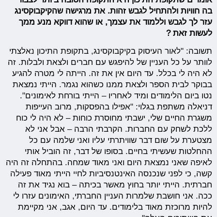
בה חוויות ולהתחיל לגבש זהות. את מרגישה שהקיקבוקסינג
עזר לך לגבש וללמוד את עצמך, או שהוא דווקא מנע ממך
לעשות זאת ?
תשובה: "לאור העיסוק בקיקבוקסינג, בתקופת התיכון נאלצתי
לוותר על כל העניין של להיפגש עם חברים ולצאת ולבלות. זה
לא היה לי בכלל. עד היום אין את זה. הייתה לי מטרה להגיע
בבוקר לבית הספר ולצאת ממנו כשהוא נגמר. הייתי נמצאת
נטו ביום הלימודים ומיד לאחריו – הייתי בורחת לאימונים".
דניאלה משתפת בגלוי: "אפילו בהפסקות, מרוב העייפות
משגרת החיים שלי, ישבתי מחוסרת כוחות – לא היה לי כוח
ללכת לשחק עם החברות. הקרבתי הרבה – אבל אני לא
מצטערת על שום דבר שוויתרתי עליו ואני שלמה עם כל
ההחלטות שעשיתי בחיים. בסופו של דבר, זה הוביל אותי
לאיפה שאני נמצאת היום ואני מאוד שמחה. בהתחלה זה היה
קשה, כי לפני שנכנסה האינטנסיביות לחיי הייתי מאוד פעילה
חברתית. הייתי יותר בחוץ מאשר בכיתה – בוא נגיד את זה
ככה. אני חושבת שלמרות העניין החברתי, האימונים עזרו לי
להיות מרוכזת מאוד בלימודים. עד היום, אגב, אני מקיימת