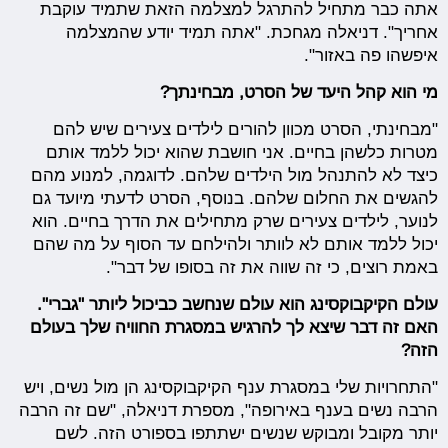
אתה כבר מתחיל להתרגל למצלמה הזאת שתמיד עוקבת
אחריך". דניאלה מגחכת. "אתה תמיד יודע שהמצלמה
איפשהו פה באזור".
מי הוא קהל היעד של הסרט, מבחינתך?
"מבחינתי, הסרט מכוון להורים לילדים צעירים שיש להם
מטרות כלשהן בחיים. אני חושבת שהוא יכול ללמד אותם
כיצד לא להתנהל מול הילדים שלהם. לדוגמה, למנוע מהם
להגשים את החלום שלהם. בנוסף, הסרט לדעתי מיועד גם
לנוער, לילדים צעירים שרק מתחילים את הדרך בחיים. הוא
יכול ללמד אותם לא לוותר ולהילחם עד הסוף על מה שהם
באמת רוצים, כי זה שווה את זה בסופו של דבר".
עולם הקיקבוקסינג הוא עולם שנחשב כביכול ליותר "גברי".
האם זה דבר שיצא לך להרגיש במסגרת החוויה שלך בעולם
הזה?
"התחרויות שלי במסגרת ענף הקיקבוקסינג הן מול נשים, ויש
הרבה נשים בענף באירופה", מספרת דניאלה, "שם זה הרבה
יותר מקובל ומבוקש שנשים ישתתפו בספורט הזה. לשם