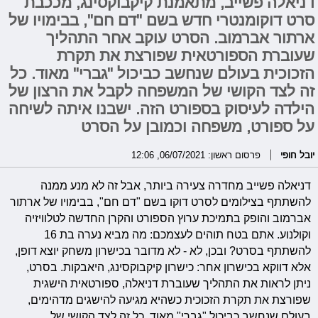
דניאלה פשייב, מתאמנת קיקבוקסינג, מככבת
סרט דוקומנטרי חדש בשם "דם חם", בבימויו של
ארתור אברמוב. הסרט עוקב אחר התהליך
שעוברת הספורטאית שפורצת את תקרת
הזכוכית בעולם שנחשב כביכול "גברי" מאוד. כל
זה לצד הקושי של המשפחה לקבל את הרצון של
הילדה לעיסוק בספורט הזה. ישבנו איתה לשיחה
על ספורט, משפחה וכמובן על הסרט
יובל חופי
פרסום ראשון: 06/07/2021, 12:06
דניאלה פשייב מחדרה צעירה ביותר, אבל זה לא מנע ממנה
להשתתף בצילומים לסרט דוקו בשם "דם חם", בבימויו של ארתור
אברמוב והופק בתמיכת ערוץ הספורט והקרן החדשה לטלוויזיה
וקולנוע. אתם בטח תוהים לעצמכם: מה מביא נערה בת 16
להשתתף בסרט? ובכן, לא - לא מדובר בכישרון משחק יוצא דופן,
אלא דווקא בכישרון אחר: כישרון קיקבוקסינג, היאבקות. בסרט,
ניתן לראות את התהליך שעוברת דניאלה, ספורטאית הישגית
שפורצת את תקרת הזכוכית כשהיא מגיעה להישגים מדהימים,
בעולם שנחשב כביכול "גברי" מאוד. כל זה לצד הקושי של