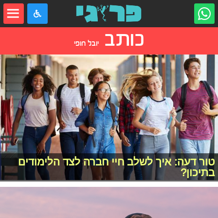
כותב
יובל חופי
טור דעה: איך לשלב חיי חברה לצד הלימודים
בתיכון?