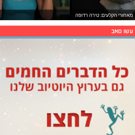
מאחורי הקלעים: טירה רדופה
עשו סאב