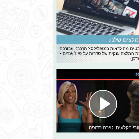
לצים שלנו:
ים מה לראות בנטפליקס? הרכבנו עבורכם
 המלצה ענקית של סדרות על פי ז׳אנרים •
כן)
או
רי הקלעים: טירה רדופה