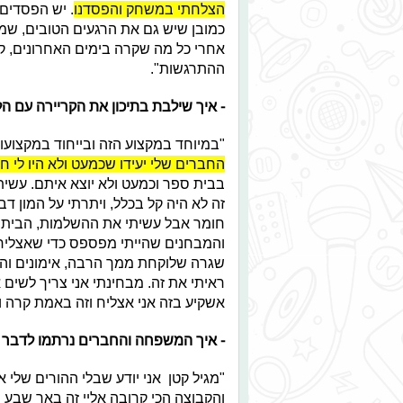
הצלחתי במשחק והפסדנו
. יש הפסדים,
כמובן שיש גם את הרגעים הטובים, שמ
אחרי כל מה שקרה בימים האחרונים, קש
ההתרגשות".
-
איך שילבת בתיכון את הקריירה עם הל
"במיוחד במקצוע הזה ובייחוד במקצועות
החברים שלי יעידו שכמעט ולא היו לי ח
בבית ספר וכמעט ולא יוצא איתם. עשיתי
זה לא היה קל בכלל, ויתרתי על המון 
חומר אבל עשיתי את ההשלמות, הבית ס
והמבחנים שהייתי מפספס כדי שאצליח ב
שגרה שלוקחת ממך הרבה, אימונים וה
ראיתי את זה. מבחינתי אני צריך לשים
אשקיע בזה אני אצליח וזה באמת קרה וא
- איך המשפחה והחברים נרתמו לדבר 
"מגיל קטן אני יודע שבלי ההורים שלי א
והקבוצה הכי קרובה אליי זה באר שבע 