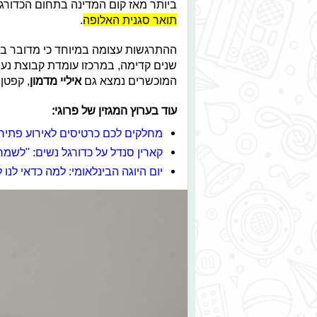
ביותר מאז קום המדינה בתחום הכדורג
תואר סגנית האלופה
.
ההתרגשות עצומה במיוחד כי מדובר בה
שנים קדימה, במרכזו עומדת קבוצת נער
המוכשרים נמצא גם
איליי מדמון
, קפטן
עוד בערוץ המגזין של פרוגי:
מחלקים לכם כרטיסים לאירוע פתיח
קארין סנדל על כדורגל נשים: "לשמ
יום היוגה הבינלאומי: למה כדאי לנו