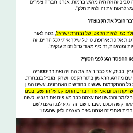
 סביב זה וזה היה מרגש ברמות. אנחנו חבר'ה צעירים
ש לראות את זה ולהיות חלק".
דבר הוביל את הקבוצה?
דולה כמו להיות הקפטן של נבחרת ישראל
, בטח לאור
ית אלופת אירופה, טייטל שילך איתי לכל החיים. זה
 ומנהיגות, זה כיף מאוד גדול וזכות ענקית".
או ההפסד רגע לפני הסוף?
ארץ ובבית, אני כבר רואה את החוויה ואת ההיסטוריה
י שם מהרגע הראשון בתור הקפטן ושחקן מוביל בנבחרת,
כל ההתקדמות שעשינו בחודשים האחרונים. עשינו המון
ריקת הסיום אני ועוד חברים התפרקנו על הדשא, ובכינו
בר לגמר והרגשנו את עצמנו כבר מעיפים את הגביע. כשזה
וד קשה וכולנו נשברנו שם. זה הגיע לנו, הגענו לשם
בית ואחרי זה אנחנו גאים בעצמנו ולאן שהגענו".