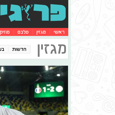
ראשי
מגזין
סלבס
מוזיק
מגזין
חדשות
בע