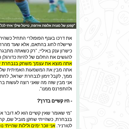
"קפטן של סגנית אלופת אירופה, טייטל שילך איתי לכל
את דרכו בענף הפופולרי התחיל כשהיה י
שיישלח לחוג בהתאם, אלא שעד מהר
כישרון ענק באיליי, "רק כשאתה מתבגר 
להגשים את החלום של להיות כדורגלן 
אתה מוצא את עצמך משחק בנבחרת של
אתה מבין את המשמעות האמיתית של מה
ממך, לקבל זימון לנבחרת ישראל, לחתום
אני מבין שזה מה שאני רוצה לעשות בחי
ולהתפרנס ממנו".
- היו קשיים בדרך?
"מי שאומר שאין קשיים הוא לא דובר אמת
בנבחרת, כשהייתי שחקן מוביל שם, קרה 
לטורניר.
אני זוכר ימים ולילות שהייתי 