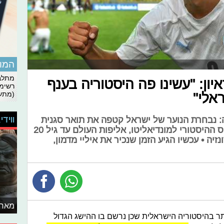
המומ
מתלבט
ון: "עשינו פה היסטוריה בענף
רשימת
אלי"
(מתעד
ווידי
 נבחרת הנוער של ישראל קטפה את תואר סגנית
אלופת אירופה והבטיחה את הכרטיס ההיסטורי למונדיאליטו, אליפות העולם עד גיל 20
יה • עכשיו הגיע הזמן שנכיר את איליי מדמון,
מאחו
תר בהיסטוריה הישראלית שכן נרשם בו ההישג הגדול