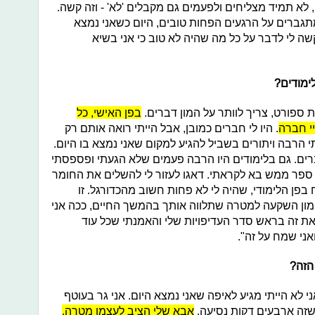
 לא תמיד מצליחים ולפעמים גם מקבלים 'לא' - וזה קשה.
תגברים על הרגעים הפחות טובים, היום כשאני נמצא
ה לי לדבר על כל מה שהיה לא טוב כי אני בשיא
ימודים?
 ספורט, צריך לוותר על המון דברים.
בפן האישי, כל
יי חברה
. היו לי חברים כמובן, אבל הייתי רואה אותם רק
 הרבה ויתורים בשביל להגיע למקום שאני נמצא בו היום.
דברים. גם בלימודים היו הרבה פעמים שלא הגעתי ופספסתי
פר ממש בא לקראתי. דאגו לעזור לי להשלים את החומר
פן הלימודי, שהיה לי לא פחות חשוב מהכדורגל. זו
מון השקעה למטרה שתלווה אותך בהמשך החיים, ככה אני
 את זה בראש סדר העדיפויות שלי והאמנתי שכל עוד
ני שמח על זה".
הזה?
ני לא הייתי מגיע לאיפה שאני נמצא היום. אני גר בעוטף
שזה ארבעים דקות נסיעה.
אבא שלי הציב לעצמו מטרה,