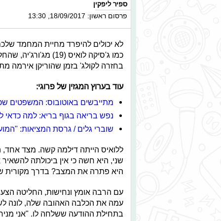
ספיר ליפקין
פרסום ראשון: 18/09/2017, 13:30
לא יכולים להיפרד מחיית המחמד שלכ
כמו ג'סיקה לואיס (19)
בחזרה לקולג' בזמן שהוריקן אירמה מת
עוד בערוץ המגזין של פרוגי:
מתייבשים באוטובוס: המשפטים שכו
נפש בריאה בגוף בריא: למה כדאי ל
שוברי גלים / גרסת המציאות: "המועד
ללואיס הייתה דילמה קשה. מצד אחד, ה
שני, היא חשה כי אין ביכולתה להשאי
היא פתרה את המצב? בדרך מקורית שא
עם הרבה אומץ ונחישות, החליטה הצעי
עמה את הכלבה האהובה שלה, לונה לשיעו
בתחילת ההודעה ששלחה לו. "אני מני