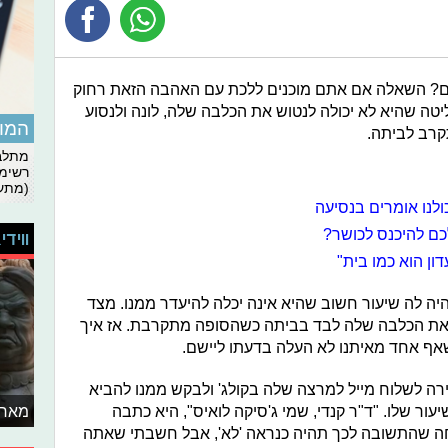
ם? השאלה אם אתם מוכנים ללכת עם האהבה הזאת רחוק
 מג'ורג'יה, שהחליטה שהיא לא יכולה לנטוש את הכלבה שלה, לונה ולנסוע
המומ
קרב לביתה.
מתלבט
רשימת
(מתעד
לנו אומרים בנסיעה
כם להיכנס לכושר?
ווידי
ון הוא כמו בית"
יה לה שיעור חשוב שהיא אינה יכלה להיעדר ממנו. מצד
ר את הכלבה שלה לבד בביתה כשהסופה מתקרבת. אז איך
ף אחד מאיתנו לא העלה בדעתו ליישם.
רה לשלוח מייל למרצה שלה בקולג' ולבקש ממנו להביא
ר שלו. "ד"ר קנדי, שמי ג'סיקה לואיס", היא כתבה
מאחו
חה שהתשובה לכך תהיה כנראה 'לא', אבל חשבתי שאתה