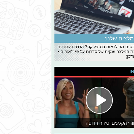
לצים שלנו:
ים מה לראות בנטפליקס? הרכבנו עבורכם
 המלצה ענקית של סדרות על פי ז׳אנרים •
כן)
או
רי הקלעים: טירה רדופה