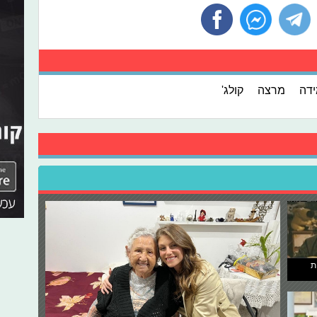
דה
מרצה
קולג'
ת