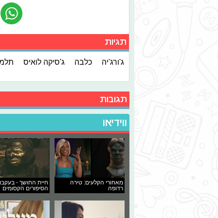
תגיות
ג'ורג'יה
כלבה
ג'סיקה לואיס
תלמי
תגובות
ווידיאו
מאחורי הקלעים: טירה
חיית החושך - בעקבו
רדופה
הסיפורים הקסומים