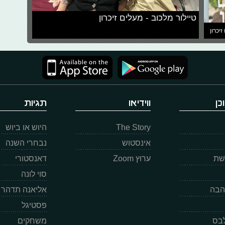
טיילור מלכוב - מעלים זיכרון
זיכרון
כן
ווידיאו
תגיות
The Story
היוש או ביוש
אינסטוש
נבחרי השנה
רשת
ערוץ Zoom
דאנסטורי
סוי לונה
הבה
אליאנה תדהר
פסטיגל
לבס
משחקים