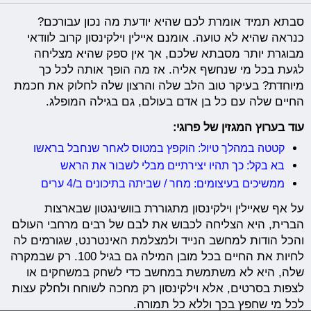
סבתא תמיד אומרת לכם שהיא יודעת מה נכון עבורכם?
כנראה שהיא לא טועה. אומנם איילין וילקינסון קרוב לוודאי
מבוגרת יותר מסבתא שלכם, אך אין ספק שהיא מצליחה
לגעת בכל מי שנחשף אליה. אז מה הופך אותה לכל כך
מיוחדת? בעיקר טוב הלב שלה והרצון שלה לחלוק את חכמת
החיים שלה עם כל בן אדם בעולם, גם בגילה המופלג.
עוד בערוץ המגזין של פרוגי:
קטטה במהלך טיול: הוקפץ במטוס לאחר שנחבל בראשו
בא בקל: כך תהיו יצירתיים מבלי לשבור את הראש
ממשיכים בעיצומים: מחר / שביתה בתיכונים ב/4 ערים
על אף שאיילין וילקינסון מתגוררת בוושינגטון שבארצות
הברית, היא הצליחה לכבוש את לבם של רבים מרחבי העולם
והכל הודות למחשב הנייד ולמצלמת האינטרנט, שגורמים לה
לחיות את החיים בכל מובן המילה גם בגיל 100. רק שבמקרה
שלה, היא לא משתמשת במחשב כדי לשחק במשחקים או
לצפות בסרטים, אלא וילקינסון רק מחכה לשוחח ולחלק עצות
לכל מי שחפץ בכך וללא כל תמורה.