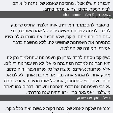
העפרונות שלו אצלו, מהסיבה שאמא שלו נתנה לו אותם
לבית הספר. כמובן שהיא ענתה בחיוב.
אילוסטרציה © צילום: shutterstock
בתגובה להסכמתה המיידית, אותו תלמיד החליט שיעניק
לחבריו לכיתה עפרונות מעשה ידיה של אמו האוהבת, כדי
שגם הם יהנו מהם. קוקס, שלא הבינה את כוונתו נטלה מידיו
בתמיהה את העפרונות שהושיט לה, ללא מחשבה בדבר
אמירתו המוזרה של התלמיד.
כשקוקס ניסתה לחדד עפרון מן העפרונות שהתלמיד נתן לה,
היא הבחינה למרבה הפתעתה כי אלו לא היו עפרונות רגילים,
אלא עפרונות אישיים: על צדו של כל עפרון ועפרון היה כיתוב
מתוק אחר, לדוגמה: אתה נבון, אני אוהבת אותך, לעולם אל
תוותר ועוד. כפי שהסתבר, אמו של אותו הנער היא זו שכתבה
על גבי העפרונות את דברי האהבה והעידוד, דברים כמו "אתה
מושלם", "אני גאה בך" ו- "זו תהיה שנה נהדרת".
© צילום מסך מהפייסבוק
"כנראה שלקח לאמא שלו כמה דקות לעשות זאת בכל בוקר,