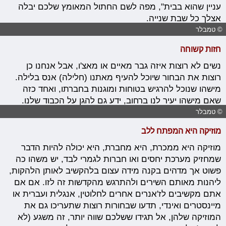
עניין שהוא בבית", מפה לשם החתול המאומץ שלכם יבלה
אצלך כל שבת שנייה.
© טמבלר
חזות קשוחה
נשים לא רוצות איזה גבר מאיים או מאצ'ו, אבל אנחנו כן
רוצות את הבחור שיוכל להעיף מאתנו (חלילה) אנס בלילה.
מישהו שנוכל להרגיש בטוחות ומוגנות בחברתו, ואחד כזה
שאם מישהו יעיר לנו ברחוב, ידע גם להגן על הכבוד שלנו.
© טמבלר
מוזיקה היא המפתח ללב
מוזיקה היא ממכרת, היא מחברת, היא יכולה להיות הדבר
שמחזיק מערכת יחסים ואו חברות לגמרי לבד, יש משהו כה
פשוט אך מדהים בקנה מידה עצום בלהקשיב לאותן הלהקות,
ליהנות מאותם השירים ולהתרגש מהקדשות זה לזו. אם אם
אתם מקשיבים לז'אנרים אחרים לחלוטין, אנגלית ועברית או
מיינסטרים ואינדי, תדעו שבחורות רוצות שתעריכו גם את
המוזיקה שלהן, אל תגידו ששלכם שווה יותר, זה משגע (לא