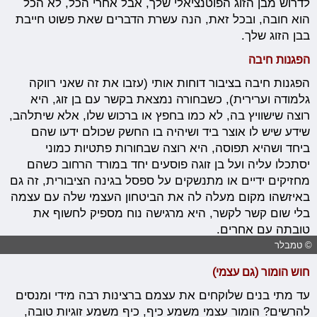
לדרוש מבן הזוג הפוטנציאלי שלך, אבל אחרי הכל, לא הכל
הוא חובה, ובכל זאת, הנה עשרת הדברים שאת פשוט חייבת
בבן הזוג שלך.
הפגנות חיבה
הפגנות חיבה בציבור דוחות אותי (עזבו את זה שאני רווקה
גלמודה וערירית), כשבחורה נמצאת בקשר עם בן זוג, היא
רוצה שישוויץ בה, לא כמו בחפץ או ברכוש שלו, אלא שיתלהב,
שידע שיש לו אוצר ביד ושיהיה בו החשק שכולם ידעו שהם
ביחד ושהיא תפוסה, היא רוצה שבחורות פתטיות כמוני
יסתכלו עליה ועל בן זוגה פוסעים יחד במורד הרחוב כשהם
מחזיקים ידיים או מתנשקים על ספסל בגינה הציבורית, זה גם
באיזשהו מקום מעלה לה את הביטחון העצמי שלה עם עצמה
בלי שום קשר לקשר, היא מרגישה נוח מספיק לחשוף את
טובתה עם אחרים.
© טמבלר
חוש הומור (גם עצמי)
עד מתי בנים שלוקחים את עצמם ברצינות רבה מידי ומנסים
להרשים? הומור עצמי משמע כיף, כיף משמע זוגיות טובה,