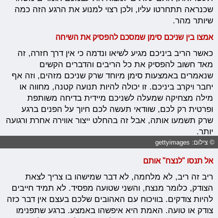
שכנראה תתחרטו עליו, ולכן רצוי למנוע את הרגע הזה כמה
שיותר מהר.
אמצו בין שניכם סימן שמסכם להפסיק את השיחה
כאשר הריב ביניכם מגיע לשיאו ונדמה כי אין דרך חזרה, זה
מאד חשוב להפסיק את כל הריבים והדברים הקשים
שנאמרים באמצעות סימן מיוחד שרק שניכם מזהים, וזה אף
יחבר ויקרב ביניכם. זו יכולה להיות תנועה קטנה, מחווה או
מילה מצחיקה שמעלה לשניכם מיידית בדיחה משותפת
ופרטית רק לכם, שוודאי תעשה לכם חיוך על הפנים ברגע
שרק תשמעו אותה, אבל זה בהחלט ייצור אווירה אחרת ורגועה
יותר.
© צילום: gettyimages
אל תנסו "לנצח" אותם
ריב זה ריב, לא מלחמה, לא דבר שמישהו בו צריך לצאת
הצודק, כלומר מנצח, והשני שטועה מפסיד. לא תמיד חייבים
להיות צודקים. בוויכוח עם האהובים שלכם בעצם אין דבר כזה
צודק או טועה. האמת היא איפשהו באמצע. ברגע שתפנימו