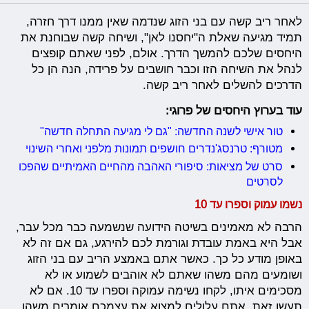
לאחר ריב קשה עם בני הזוג שנדמה שאין ממנו דרך חזרה,
תמיד מגיעה שאלת ה"יחסנו לאן", ושיחה קשה שבוחנת את
היחסים שלכם להמשך הדרך. אולם, לפני שאתם קופצים
לנהל את השיחה הזו וכבר חושבים על פרידה, הנה הן כל
הדרכים להשלים לאחר ריב קשה.
עוד בערוץ היחסים של פרוגי:
טור אישי לשנה החדשה: "גם לי מגיעה התחלה חדשה"
מטורף: טרנסג'נדרים חושפים תמונות מלפני ואחרי השינוי
סרט של מציאות: סיפורי האהבה מהחיים האמיתיים שהפכו
לסרטים
נשמו עמוק וספרו עד 10
הרבה לא מאמינים בשיטה הידועה שנשמעה כבר מכל עבר,
אבל היא באמת עובדת וגורמת לכם להירגע, גם אם זה לא
באופן מודע כל כך. כאשר אתם באמצע הריב עם בני הזוג
ושומעים מהם משהו שאתם לא אוהבים לשמוע או לא
מסכימים איתו, לקחו נשימה עמוקה וספרו עד 10. אם לא
תעשו זאת, אתם עלולים למצוא את עצמכם אומרים משהו