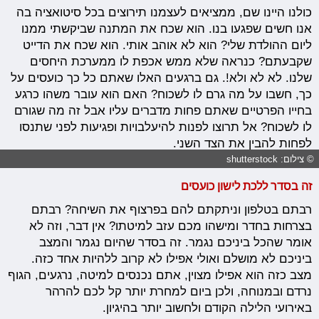
כולנו היינו שם, ממציאים לעצמנו תירוצים בכל סיטואציה בה
אנו חשים שפגעו בנו. הוא שכח את המתנה שביקשתי ממנו
ליום ההולדת שלי? הוא לא אוהב אותי. הוא שכח את הדייט
שקבעתם? כנראה שלא ממש אכפת לו ממערכת היחסים
שלנו. לא לא ולא!. גם ברגעים האלו שאתם כל כך כועסים על
כך, חשבו על מה גרם לו לשכוח? האם הוא עובר משהו כרגע
בחייו הפרטיים שאתם פחות מדברים עליו אבל זה מה שגורם
לו לשכוח? אל תרוצו לפנות להיעלבויות ופגיעות לפני שתנסו
לפחות להבין את הצד השני.
© צילום: shutterstock
זה בסדר ללכת לישון כועסים
רבתם בטלפון וניתקתם להם בפרצוף את השיחה? רבתם
בצרחות בחדר ומישהו מכם עזב למיטתו? אין דבר, וזה לא
אומר שהכל ביניכם נגמר. זה בסדר שהיום נגמר והמצב
ביניכם לא מושלם ואולי אפילו לא קרוב ללהיות אחד כזה.
מצב כזה הוא אפילו מצוין, אתם נכנסים למיטה, נרגעים, הגוף
נרדם ובמנוחה, ולכן ביום למחרת יותר קל לכם להרהר
באירועי הלילה הקודם ולחשוב יותר בהיגיון.