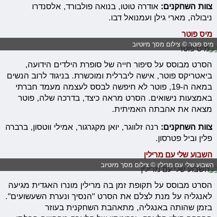
צוות השחקנים:
אודרה טוטו, בנואה פולבורד, אלסנדרו
ניבולה, מארי גילן ועמנואל דבו.
מיס פוטר
מיס פוטר © צילום מסך מיוטיוב
הסרט מבוסס על סיפור חייה של סופרת הילדים הידועה,
ביאטריקס פוטר, אישה ליברלית ומוכשרת. בניגוד לרוב הנשים
במאה ה-19, פוטר לא חיפשה לבסס לעצמה מעמד חברתי
באמצעות נישואים. הסרט מראה כיצד, בדרכה שלה, פוטר
מצאה את אהבתה האמיתית.
צוות השחקנים:
רנה זלווגר, יואן מקגרגור, אמילי ווטסון, ברברה
פלין וביל פטרסון.
השבוע שלי עם מרילין
השבוע שלי עם מרילין © צילום מסך מיוטיוב
הסרט מבוסס על תקופת זמן בה מרילין מונרו האגדית מגיעה
לאנגליה על מנת לצלם את הסרט "הנסיך ונערת השעשועים".
בזמן שהותה באנגליה, מתאהבת השחקנית בעוזר