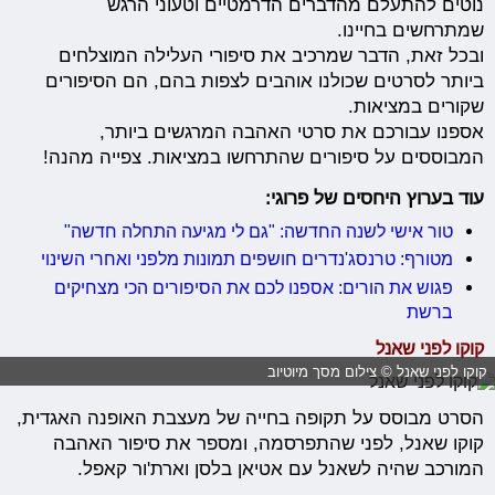
נוטים להתעלם מהדברים הדרמטיים וטעוני הרגש
שמתרחשים בחיינו.
ובכל זאת, הדבר שמרכיב את סיפורי העלילה המוצלחים
ביותר לסרטים שכולנו אוהבים לצפות בהם, הם הסיפורים
שקורים במציאות.
אספנו עבורכם את סרטי האהבה המרגשים ביותר,
המבוססים על סיפורים שהתרחשו במציאות. צפייה מהנה!
עוד בערוץ היחסים של פרוגי:
טור אישי לשנה החדשה: "גם לי מגיעה התחלה חדשה"
מטורף: טרנסג'נדרים חושפים תמונות מלפני ואחרי השינוי
פגוש את הורים: אספנו לכם את הסיפורים הכי מצחיקים
ברשת
קוקו לפני שאנל
קוקו לפני שאנל © צילום מסך מיוטיוב
הסרט מבוסס על תקופה בחייה של מעצבת האופנה האגדית,
קוקו שאנל, לפני שהתפרסמה, ומספר את סיפור האהבה
המורכב שהיה לשאנל עם אטיאן בלסן וארת'ור קאפל.