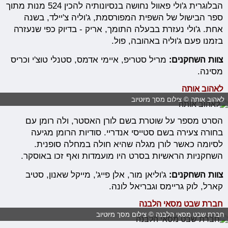
הבלוגרית ג'ולי פאוול נחושה בנסיונותיה להכין 524 מנות מתוך
ספר הבישול של השפית המפורסמת, ג'וליה צ'יילד, בשנה
אחת. ג'ולי נעזרת בבעלה התומך, אריק - בדיוק כפי שנעזרה
בזמנו פעם ג'וליה באהובה, פול.
צוות השחקנים:
מריל סטריפ, איימי אדמס, סטנלי טוצ'י וכריס
מסינה.
לאהוב אותה
לאהוב אותה © צילום מסך מיוטיוב
הסרט מספר על שוטרת בשם לורן האסטר, ולה רומן עם
בחורה צעירה בשם סטייסי אנדריי. סודיות הרומן מגיעה
לסיומה כאשר לורן מגלה שהיא חולה במחלה סופנית.
השחקניות הראשיות בסרט היו מועמדות ואף זכו באוסקר.
צוות השחקנים:
ג'וליאן מור, אלן פייג', מייקל שאנון, סטיב
קארל, לוק גריימס וגבריאל לונה.
חברת שבט מסאי הלבנה
חברת שבט מסאי הלבנה © צילום מסך מיוטיוב