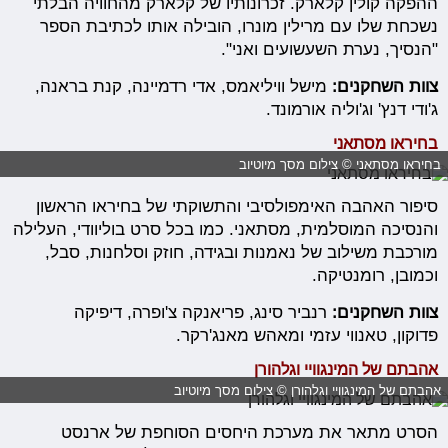
ההפקה קולין קלארק. זכרונותיו של קלארק מהחוויה הבלתי
נשכחת שלו עם מרילין מונרו, הובילה אותו לכתיבת הספר
"הנסיך, נערת השעשועים ואני".
צוות השחקנים:
מישל וויליאמס, אדי רדמיינה, קנת בראנה,
ג'ודי דנץ' וג'וליה אורמונד.
בחיראו מסתאני
בחיראו מסתאני © צילום מסך מיוטיוב
סיפור האהבה האימפולסיבי והתשוקתי של בחיראו הראשון
והנסיכה המוסלמית, מסתאני. כמו בכל סרט בוליוודי, העלילה
מורכבת משילוב של נאמנות ובגידה, חוזק וסלחנות, סבל,
וכמובן, רומנטיקה.
צוות השחקנים:
רנביר סינג, פריאנקה צ'ופרה, דיפיקה
פדוקון, טאנווי עזמי ומאהש מאנג'רקר.
אהבתם של המינגוויי וגלהורן
אהבתם של המינגוויי וגלהורן © צילום מסך מיוטיוב
הסרט מתאר את מערכת היחסים הסוחפת של ארנסט