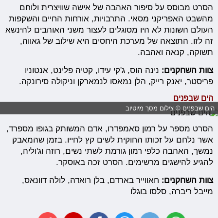
הסרט מבוסס על סיפור האהבה של אישה שוויצרית ולוחם
מהשבט האפריקני מסאי. התרבויות, אורחות החיים והשקפות
העולם השונות לא היו מסוגלים לעצור משני האוהבים להינשא
זה לזו. התוצאה של מערכת היחסים היא שילוב של גאווה,
תשוקה, קנאה ואהבה.
צוות השחקנים:
נינה הוס, ג'קי עידו, קטיה פלינט, אנטוניו
פריסטר, יאנק רייק, הלן נמאסו לנמארקן וניקולה סירונקה.
הים שבפנים
הים שבפנים © צילום מסך מיוטיוב
הסרט מספר על רמון סאמפדרו, אדם המשותק בגופו מספרד,
אשר נלחם על זכותו החוקית לשים קץ לחייו. בזמן שהמאבק
נמשך, האהבה כלפי רמון גורמת לשתי נשים, רוזה וג'וליה,
להגיע להישגים מרשימים. הסרט זכה באוסקר.
צוות השחקנים:
חאווייר בארדם, בלן רואדה, לולה דוונאס,
מייבל ריברה, סלסו בוגלו