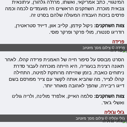
המינגוויי, כתב אמריקאי, ואשתו, מרת'ה גלהורן, עיתונאית
צבאית מוכרת. השחקנים הראשיים היו מועמדים לכמה וכמה
פרסים בזכות העבודה המעולה שלהם בסרט זה.
צוות השחקנים:
ניקול קידמן, קלייב אוון, דייויד סטראטירן,
רודריגו סנטורו, מולי פרקר ופרקר פוסי.
פרידה
פרידה © צילום מסך מיוטיוב
הסרט מבוסס על סיפור חייה של האמנית פרידה קהלו. לאחר
תאונה רצינית בנעוריה, היא הייתה מוכרחה לעבור סדרת
ניתוחים כואבת. בזמן שהייתה מרותקת למיטה, התחילה
קהלו לצייר, מה שהביא אותה לקשר עם צייר מפורסם בשם
דייגו ריביירה, שהפך לאהובה מאוחר יותר.
צוות השחקנים:
סלמה האייק, אלפרד מולינה, ולריה גולינו
ואשלי ג'אד.
ג'ולי וג'וליה
ג'ולי וג'וליה © צילום מסך מיוטיוב