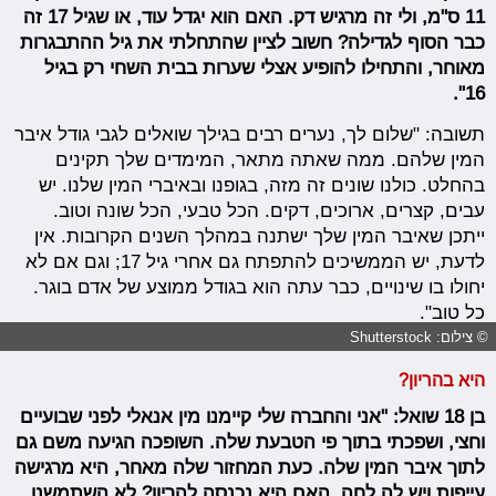
11 ס"מ, ולי זה מרגיש דק. האם הוא יגדל עוד, או שגיל 17 זה
כבר הסוף לגדילה? חשוב לציין שהתחלתי את גיל ההתבגרות
מאוחר, והתחילו להופיע אצלי שערות בבית השחי רק בגיל
16".
תשובה: "שלום לך, נערים רבים בגילך שואלים לגבי גודל איבר
המין שלהם. ממה שאתה מתאר, המימדים שלך תקינים
בהחלט. כולנו שונים זה מזה, בגופנו ובאיברי המין שלנו. יש
עבים, קצרים, ארוכים, דקים. הכל טבעי, הכל שונה וטוב.
ייתכן שאיבר המין שלך ישתנה במהלך השנים הקרובות. אין
לדעת, יש הממשיכים להתפתח גם אחרי גיל 17; וגם אם לא
יחולו בו שינויים, כבר עתה הוא בגודל ממוצע של אדם בוגר.
כל טוב".
© צילום: Shutterstock
היא בהריון?
בן 18 שואל: "אני והחברה שלי קיימנו מין אנאלי לפני שבועיים
וחצי, ושפכתי בתוך פי הטבעת שלה. השופכה הגיעה משם גם
לתוך איבר המין שלה. כעת המחזור שלה מאחר, היא מרגישה
עייפות ויש לה לחה. האם היא נכנסה להריון? לא השתמשנו