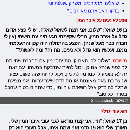
שואלים ומתקרבים: משחק שאלות זוגי
בדקו: האם אתם מאוהבים?
פצע לא נעים על איבר המין
בן 16 שואל: "שלום, אני רוצה לשאול שאלה. יש לי פצע אדום
גדול על איבר המין, מבלי שקיימתי מגע מיני עם מישהי (אין לי
חברה כבר מעל שנה). הפצע בהתחלה היה קטן והתעלמתי
ממנו, ועכשיו הוא גדול ולא נעים. מה זה? ומה לעשות?"
תשובה:
"שלום לך, האם קיימת יחסי מין עם החברה שהייתה
לך לפני שנה? אם כן, יכול להיות שנדבקת במשהו. עם זאת,
זה לא נשמע לי כמו מחלת מין, ויכול להיות שזה פשוט פצע
שנוצר כתוצאה מאוננות או מהורדת שיער ערווה. אני מציעה
שתלך להיבדק אצל רופא/ת עור ומין, כדי שתהיה בטוח שהכל
בסדר. כל טוב"
© צילום: Shuuterstock
הוא עוד יגדל?
בן 17 שואל: "היי, אני קצת מודאג לגבי עובי איבר המין שלי.
האורך שלי הוא 15 ס"מ ואני שמח איתו, אבל העובי הוא רק