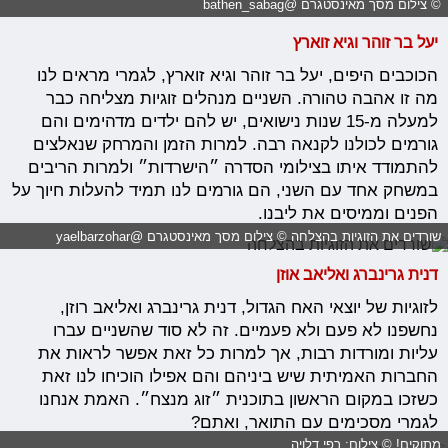
© צילום מסך מאינסטגרם @bathen_sabag
יעל בר זוהר וגיא זוארץ
הכוכבים היפים, יעל בר זוהר וגיא זוארץ, לגמרי מראים לנו
מה זו אהבה טהורה. השניים מנהלים זוגיות מצליחה כבר
למעלה מ-15 שנות נישואים, יש להם ילדים מדהימים והם
גורמים לכולנו לקנאה רבה. למרות הזמן והמרחק שנאלצים
להתמודד איתו בצילומי הסדרה ״הישרדות״ ולמרות הריבים
במשחק אחד עם השני, הם גורמים לנו תמיד להעלות חיוך על
הפנים וממיסים את ליבנו.
שורדים את הזוגיות בהצלחה © צילום מסך מאינסטגרם @yaelbarzohar
דנית גרינברג ואליאב אוזן
לזוגיות של יוצאי האח הגדול, דנית גרינברג ואליאב רוזן,
נחשפנו לא פעם ולא פעמיים. זה לא סוד שהשניים עברו
עליות ומורדות רבות, אך למרות כל זאת אפשר לראות את
החברות האמיתית שיש ביניהם והם אפילו הוכיחו לנו זאת
כשזכו במקום הראשון בתוכנית ״זוג מנצח״. האמת אנחנו
לגמרי מסכימים עם התואר, ואתם?
מתוקים! © צילום: רפי דלויה