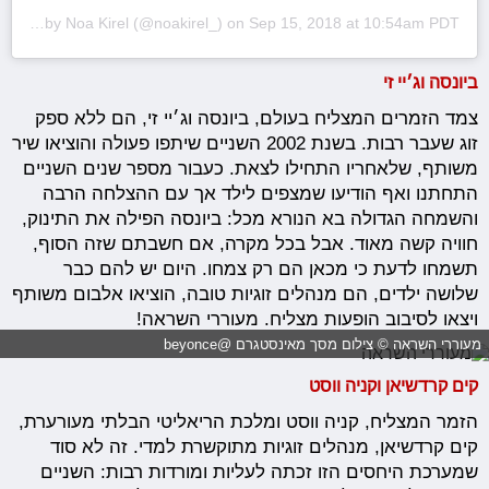
A post shared by
Noa Kirel
(@noakirel_) on
Sep 15, 2018 at 10:54am PDT
ביונסה וג׳יי זי
צמד הזמרים המצליח בעולם, ביונסה וג׳יי זי, הם ללא ספק
זוג שעבר רבות. בשנת 2002 השניים שיתפו פעולה והוציאו שיר
משותף, שלאחריו התחילו לצאת. כעבור מספר שנים השניים
התחתנו ואף הודיעו שמצפים לילד אך עם ההצלחה הרבה
והשמחה הגדולה בא הנורא מכל: ביונסה הפילה את התינוק,
חוויה קשה מאוד. אבל בכל מקרה, אם חשבתם שזה הסוף,
תשמחו לדעת כי מכאן הם רק צמחו. היום יש להם כבר
שלושה ילדים, הם מנהלים זוגיות טובה, הוציאו אלבום משותף
ויצאו לסיבוב הופעות מצליח. מעוררי השראה!
מעוררי השראה © צילום מסך מאינסטגרם @beyonce
קים קרדשיאן וקניה ווסט
הזמר המצליח, קניה ווסט ומלכת הריאליטי הבלתי מעורערת,
קים קרדשיאן, מנהלים זוגיות מתוקשרת למדי. זה לא סוד
שמערכת היחסים הזו זכתה לעליות ומורדות רבות: השניים