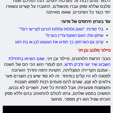
ללמוד מהם רבות על מערכות יחסים. הנה לפניכם זוגות
סלבס שללא ספק עברו מכשולים, התגברו על קשיים ונשארו
יחד כנגד כל הסיכויים. שאפו מאיתנו!
עוד בערוץ היחסים של פרוגי:
בלי סודות: "האם גלולות עלולות לגרום לקרישי דם?"
שחקו וגלו: האם האקס עדיין בעניין?
קרוב גם כשרחוק: כך תפיגו את הגעגוע לבן או בת הזוג
טיילור מלכוב ובן זיני
כוכבי הרשת הלוהטים, טיילור ובן זיני,
שגם הוציאו בתחילת
השבוע שיר זוגי ודביק חדש
, הם לגמרי הזוג הכי חם של השנה
- אמנם הקריירה המצליחה, הזוגיות היפה והדרך הארוכה
לפסגה לא היו קלים במיוחד. זה לא סוד שיש בין השניים פער
גילאים לא קטן, שגרם להם פעמים רבות לספוג תגובות
והשמצות פוגעניות; אבל למרות כל זאת, השניים לא נכנעו,
המשיכו במסע שלהם, גרמו לכולם להתאהב בהם וללא ספק
הוכיחו שגיל הוא רק מספר. מרגש!