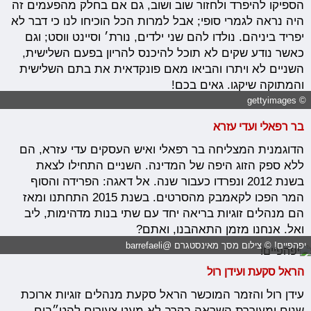
הספיקו להיפרד ולחזור שוב ושוב, גם אם בחלק מהפעמים זה
היה נראה לגמרי סופי; אבל למרות הכל הוכיחו לנו כי דבר לא
יפריד ביניהם. נולדו להם שני ילדים, נורת׳ וסיינט ווסט; וגם
כאשר נודע שקים לא תוכל להיכנס להריון בפעם השלישית,
השניים לא ויתרו והביאו מאם פונקדאית את בתם השלישית
והמתוקה שיקגו. גאים בכם!
© gettyimages
בר רפאלי ועדי עזרא
הדוגמנית המצליחה בר רפאלי ואיש העסקים עדי עזרא, הם
ללא ספק הזוג היפה של המדינה. השניים התחילו לצאת
בשנת 2012 ונפרדו כעבור שנה. אל דאגה: הפרידה והסוף
המר הפכו לקאמבק מהסרטים. בשנת 2015 התחתנו ומאז
הם מנהלים זוגיות בריאה יחד עם שתי בנות מדהימות, ליב
ואל. אנחנו מזמן התאהבנו, ואתם?
יפהפיים! © צילום מסך מאינסטגרם @barrefaeli
הראל סקעת ועידן רול
עידן רול והזמר המוכשר הראל סקעת מנהלים זוגיות ארוכת
שנים ומעוררת השראה בקרב לא מעט צעירים להט״בים.