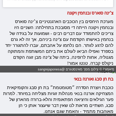
צ׳ינה סוארס ובנחמין ויקונה
מערכת היחסים בין הכוכבים הארגנטיניים צ׳ינה סוארס
ובנחמין ויקונה הייתה די מסובכת בתחילתה: השניים היו
צריכים להתמודד עם דברים רבים - ושמועות על בגידה של
בנחמין באישתו הקודמת עם צ'ינה ביניהם, אך זה לא גרם
להם לרגע לוותר. הם נלחמו על אהבתם, עברו להתגורר יחד
בספרד ואפילו הביאו לעולם את ביתם המשותפת והמתוקה
מגנוליה, אחות לרופינה, ביתה של צ'ינה מבן זוגה הקודם
ניקולס קברה. טנטו אמור!
מיאמור! © צילום מסך מאינסטגרם @sangrejaponesa
בת חן סבג ואורנה בנאי
כוכבת ויוצרת הסדרה ״מטומטמת״ בת חן סבג והקומיקאית
המצחיקה אורנה בנאי מנהלות זוגיות מצליחה במיוחד. למרות
פער הגילאים והיציאה הפתאומית והלא-ברורה מהארון של
סבג, השתיים מראות לנו שאין דבר שיעצור אותן כי הן
מאוהבות מתמיד - והאמת שגם אנחנו.