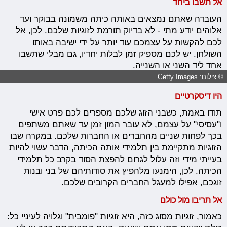
אל תשבו ביחד
העובדה שאתם נמצאים באותה כיתה משמונה בבוקר ועד
אלוהים יודע מתי - לא בדיוק תורמת לזוגיות שלכם. לכן, אל
לכם להקשות על עצמכם עוד יותר על ידי ישיבה באותו
השולחן. יש לכם מספיק זמן לבלות יחדיו, גם מבלי שתשבו
אחד ליד השני או השנייה.
© צילום: Getty Images
היו דיסקרטיים
תודו באמת, כשבני הזוג שלכם מספרים לכם פרט אישי
ו"עסיסי" על עצמם, לא עובר המון זמן עד שאתם משתפים
בכך לפחות שניים מהחברים או החברות שלכם. במקרה שבו
הזוגיות מתקיימת בין תלמידי אותה הכיתה, הדבר עשוי להיות
בעייתי מידי וזה עלול לגרום להפצת הסוד בקרב כל תלמידי
הכיתה. לכן, הימנעו מלהפיץ את סודותיהם של בני ובנות
זוגכם, אפילו למעגל החברים הקרובים שלכם.
אל תריבו מול כולם
כאמור, זוגיות מסוג כזה, היא זוגיות "פומבית" וגלויה לעיניי כל: