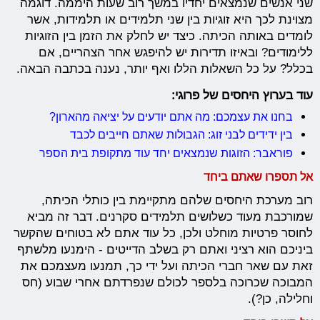
שני אנשים שנמצאים יחדיו במשך רוב שעות היממה. דוגמה
מצוינת לכך היא זוגיות בין שני תלמידים או תלמידות, אשר
לומדים באותה הכיתה. כיצד יש לחלק את הזמן בין הזוגיות
ללימודים? ובאיזו תדירות יש להיפגש אחר הצהריים, אם
בכלל? על כל השאלות הללו ואף יותר, נענה בכתבה הבאה.
עוד בערוץ היחסים של פרוגי:
בחנו את עצמכם: מה אתם יודעים על יציאה מהארון?
בין ידידים לבני זוג: הגבולות שאתם חייבים לכבד
פוראבר: הזוגות שנמצאים יחד עוד מתקופת בית הספר
אל תספרו שאתם ביחד
רוב מערכת היחסים שלהם מתקיימת בין כותלי הכיתה,
שמורכבת מעוד כשלושים תלמידים סקרנים. דבר זה מביא
לחוסר פרטיות מוחלט ולכן, כל עוד אתם לא בטוחים שהקשר
ביניכם הוא רציני ואתם רק בשלב הדייטים - הימנעו מלשתף
זאת עם שאר חברי הכיתה ועל ידי כך, תמנעו מעצמכם את
המבוכה שכרוכה בלספר לכולם שנפרדתם אחרי שבוע (חס
וחלילה, כן?).