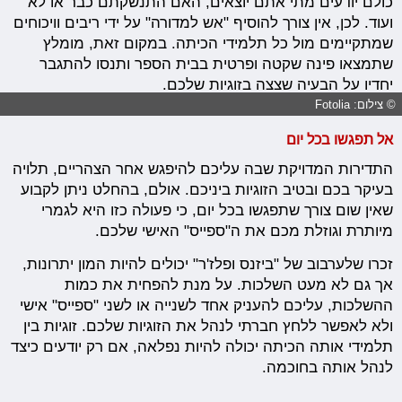
כולם יודעים מתי אתם יוצאים, האם התנשקתם כבר או לא
ועוד. לכן, אין צורך להוסיף "אש למדורה" על ידי ריבים וויכוחים
שמתקיימים מול כל תלמידי הכיתה. במקום זאת, מומלץ
שתמצאו פינה שקטה ופרטית בבית הספר ותנסו להתגבר
יחדיו על הבעיה שצצה בזוגיות שלכם.
© צילום: Fotolia
אל תפגשו בכל יום
התדירות המדויקת שבה עליכם להיפגש אחר הצהריים, תלויה
בעיקר בכם ובטיב הזוגיות ביניכם. אולם, בהחלט ניתן לקבוע
שאין שום צורך שתפגשו בכל יום, כי פעולה כזו היא לגמרי
מיותרת וגוזלת מכם את ה"ספייס" האישי שלכם.
זכרו שלערבוב של "ביזנס ופלז'ר" יכולים להיות המון יתרונות,
אך גם לא מעט השלכות. על מנת להפחית את כמות
ההשלכות, עליכם להעניק אחד לשנייה או לשני "ספייס" אישי
ולא לאפשר ללחץ חברתי לנהל את הזוגיות שלכם. זוגיות בין
תלמידי אותה הכיתה יכולה להיות נפלאה, אם רק יודעים כיצד
לנהל אותה בחוכמה.