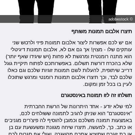
© adobestock
תיצרו אלבום תמונות משותף
אם יש לכם אפשרות ליצור אלבום תמונות פיזי ולרכוש שני
עותקים שלו - מצוין! אך גם אם לא, אלבום תמונות דיגיטלי
הוא מתנה רומנטית ומרגשת לא פחות (ויש שיגידו שאף יותר)
שלא בהכרח דורשת תשלום. באפשרותכם לפתוח תיקיית גוגל
דרייב שיתופית, להעלות לשם תמונות זוגיות שלכם וגם כאלו
שלכם לבד, וכך תיצרו אלבום תמונות רומנטי ומרגש שתוכלו
לעיין בו בכל זמן ומקום.
תשלחו זה לזו תמונות באינסטגרם
למי שלא יודע - אחד היתרונות של הרשת החברתית
"אינסטגרם" הוא שניתן להגיב לתמונה ששולחים לכם,
באמצעות תמונה משלכם וכמובן להוסיף לה פיצ'רים מגניבים
או כתב. כך, למעשה, תיצרו שיחה מגוונת ומשעשעת עם בן
או בת זוגכם שתוציא אתכם מהשגרה, ואולי אף תגרום לכם