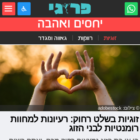
יחסים ואהבה
זוגיות
רווקות
גאווה ומגדר
© צילום: adobestock
זוגיות בשלט רחוק: רעיונות למחוות
רומנטיות לבני הזוג