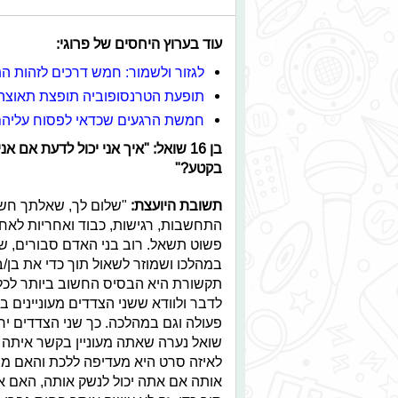
עוד בערוץ היחסים של פרוגי:
לגזור ולשמור: חמש דרכים לזהות 
תופעת הטרנסופוביה תופצת תאוצה
חמשת הרגעים שכדאי לפסוח עליהם 
בן 16 שואל: "איך אני יכול לדעת א
בקטע?"
תשובת היועצת:
"שלום לך, שאלתך חש
התחשבות, רגישות, כבוד ואחריות לאח
פשוט תשאל. רוב בני האדם סבורים, שמ
במהלכו ושמוזר לשאול תוך כדי את בן/בת
תקשורת היא הבסיס החשוב ביותר לכל מ
לדבר ולוודא ששני הצדדים מעוניינים בא
פעולה וגם במהלכה. כך שני הצדדים ירג
שואל נערה שאתה מעוניין בקשר איתה 
לאיזה סרט היא מעדיפה ללכת והאם מ
אותה אם אתה יכול לנשק אותה, האם את