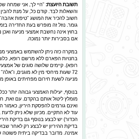
תשובת היועצת:
"היי לך, אני שמחה שפ
והשאלות לבד. קודם כל, על מנת להבין א
חשוב להכיר את המושג "טיפות אהבה"- 
גומר. נוזל זה מופרש בעת החדירה בזמן 
בחוץ אינה נחשבת אמצעי מניעה ואכן ני
אם בסבירות יותר נמוכה.
במקרה כזה ניתן להשתמש באמצעי מניע
בחנויות הפארם ללא מרשם רופא, כלומ
רופא). קיימים שלושה סוגים של אמצעי מ
מניעה לשעת חירום מפחיתים באופן משמע
בנוסף, יעילות האמצעי גבוהה יותר ככל 
מומלץ ליטול אותם בהקדם. עם זאת, חש
ואינם גורמים להפסקת היריון, כאמור ה
עוד לא התקיים. מכיוון שלא ניתן לדעת
הכדור) יש לבצע בנוסף גם בדיקת היריון
בדיקת ההיריון יש לבצע רק לאחר שבועי
אמינה. מדובר בבדיקה ביתית פשוטה ש