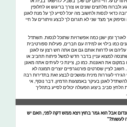
תורים על חיי היום יום שלך בשביל להישאר בבית או
ע ולברוח מלחצים שונים או צורך בריגוש או לחלופין
ה כדאי לנסות ולחשוב מה יוכל לסייע לך על מנת לאונן
יפוק אך מצד שני לא תגרום לך לבצע וויתורים על חיי
אורך זמן ישנן כמה אפשרויות שתוכל לנסות. תשתדל
ם כמו בילוי או למידה עם חברים, פעילות ספורטיבית
ליהם או לדחות אותם גם אם אתה חש רצון עז לאונן
שתנסה למצוא עניין בדבר חדש למשל פיתוח תחביב או
מקום את האוננות. כמו כן, ציינת כי לעיתים אתה מאונן
 חשוב לציין שסרטים פורנוגרפיים יוצרים תמונה לא
גירוי לעוררות מינית ומושכים לבצע זאת בתדירות רבה
להשתדל לאונן בעיקר באמצעות הדמיון. דבר נוסף, אי
הלחץ סביב ביצוע הפעולה יכולים לסייע בתהליך
לא קונדום אבל הוא גמר בחוץ ויצא ממש דקה לפני, האם יש
לה לעשות?"