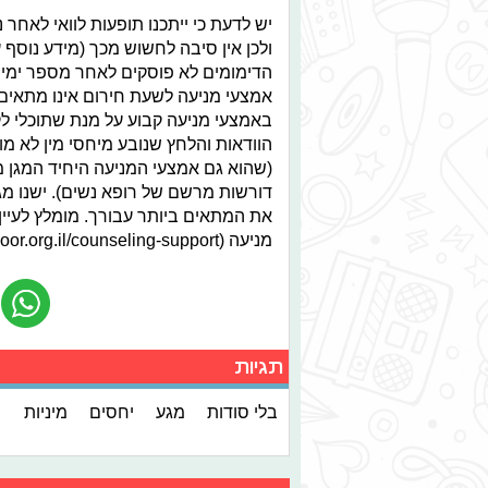
יש לדעת כי ייתכנו תופעות לוואי לאחר
ולכן אין סיבה לחשוש מכך (מידע נוסף
הדימומים לא פוסקים לאחר מספר ימים 
אמצעי מניעה לשעת חירום אינו מתאים 
באמצעי מניעה קבוע על מנת שתוכלי לקי
הוודאות והלחץ שנובע מיחסי מין לא מו
(שהוא גם אמצעי המניעה היחיד המגן מפ
דורשות מרשם של רופא נשים). ישנו מג
את המתאים ביותר עבורך. מומלץ לעיי
מניעה (https://www.opendoor.org.il/counseling-support- קישור לאתר "דלת פתוחה")".
תגיות
בלי סודות
מגע
יחסים
מיניות