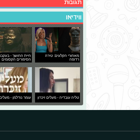
תגובות
ווידיאו
מאחורי הקלעים: טירה
חיית החושך - בעקבו
רדופה
הסיפורים הקסומים
טליה עובדיה - מעלים זיכרון
עומר נודלמן - מעלים 