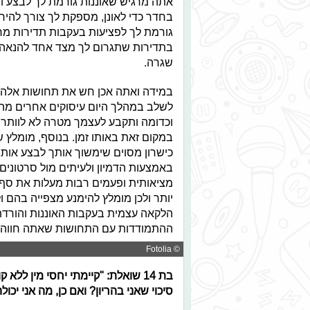
אתה מרגיש שאוננות גורמת לך לבצע ווי
בחדר כדי לאונן, מספקת לך צורך להירג
גורמת לך לפציעות בעקבות תדירות מרוב
בתדירות שתגרום לך מצד אחד להנאה וס
שגרה.
במידה ואתה אכן חש את תחושות אלה ל
לשלב במהלך היום עיסוקים אחרים מהני
וכדומה ותקבע לעצמך מטרה לא לוותר ע
במקום זאת באותו זמן. בנוסף, מומלץ 
כישרון מסוים שימשוך אותך לבצע אותו ב
באמצעות הדמיון ולעיתים מול סרטונים.
מציאותית ופעמים רבות מעלות את סף ה
יותר ולכן מומלץ להימנע מצפייה בהם ו
הלקאה עצמית בעקבות האוננות והורדת 
ההתמודדות עם התחושות שאתה חווה.
© Fotolia
בת 14 שואלת: "קיימתי יחסי מין ל
סיכוי שאני בהריון? ואם כן, מה אני יכו