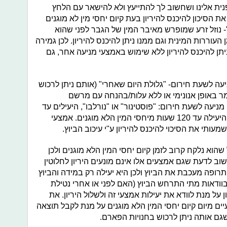
נית אלינו ושחשוב לך להתייעץ ולא להישאר עם הלחץ
ת הסיכון להיכנס להיריון בעת קיום יחסי מין לא מוגנים
נוזל זרע שמופרש מאיבר המין של הגבר לפני שהוא
העוררות המינית וגם ממנו ניתן להיכנס להיריון. לכן גמירה
תן להיכנס להיריון ללא שימוש באמצעי מניעה אחר, גם
ה לשעת חירום- "גלולת היום שאחרי" (אותם ניתן לרכוש
ר באופן אנונימי או ללא עלות/בהנחה עם מרשם
ניעה לשעת חירום: "פוסטינור" או "נורלבו", היעילים עד
72 שעות מיחסי מין לא מוגנים, ו"אלה" היעילה עד 120 שעות מיחסי המין הלא מוגנים. אמצעי
ותי את הסיכוי להיכנס להיריון ע"י עיכוב הביוץ.
שהוא נלקח קרוב לזמן קיום יחסי המין הלא מוגנים ולכן
וב לדעת שגם אמצעים אלו אינם מונעים היריון לחלוטין
תרופה מעכבת את הביוץ ולכן היא יעילה רק במידה והביוץ
 בוודאות מתי התרחש הביוץ (האם לפני או אחרי נטילת
 על מנת לוודא את יעילות אמצעי זה ולשלול היריון. את
ים מיום קיום יחסי המין הלא מוגנים על מנת לקבל תוצאה
גם אותה ניתן לרכוש בחנויות הפארם.