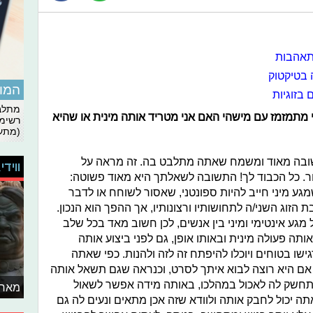
התאהבות
 בטיקטוק
המומ
בזוגיות
מתלבט
ם אני מתמזמז עם מישהי האם אני מטריד אותה מינית או שהיא
רשימת
(מתעד
ובה מאוד ומשמח שאתה מתלבט בה. זה מראה על
ווידי
ר. כל הכבוד לך! התשובה לשאלתך היא מאוד פשוטה:
גע מיני חייב להיות ספונטני, שאסור לשוחח או לדבר
 הזוג השני/ה לתחושותיו ורצונותיו, אך ההפך הוא הנכון.
גע אינטימי ומיני בין אנשים, לכן חשוב מאד בכל שלב
ותה פעולה מינית ובאותו אופן, גם לפני ביצוע אותה
ישו בטוחים ויוכלו להיפתח זה לזה ולהנות. כפי שאתה
אם היא רוצה לבוא איתך לסרט, וכנראה שגם תשאל אותה
תחשק לה לאכול במהלכו, באותה מידה אפשר לשאול
מאחו
ה יכול לחבק אותה ולוודא שזה אכן מתאים ונעים לה גם