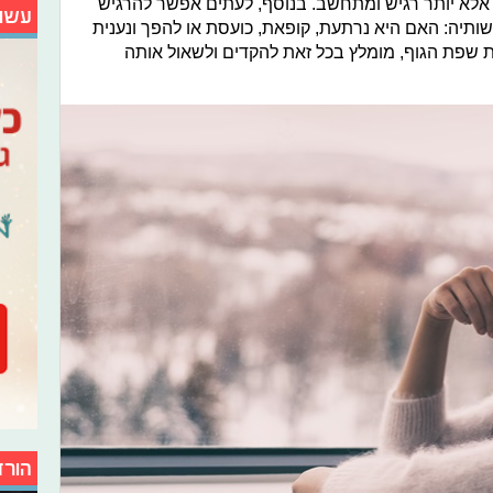
, אלא יותר רגיש ומתחשב. בנוסף, לעתים אפשר להרגיש
עשו
ותיה: האם היא נרתעת, קופאת, כועסת או להפך ונענית
את שפת הגוף, מומלץ בכל זאת להקדים ולשאול אותה
הורד