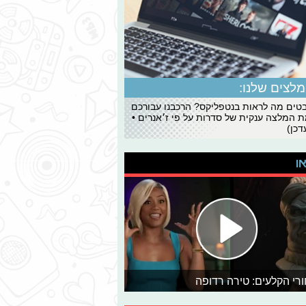
לצים שלנו:
ים מה לראות בנטפליקס? הרכבנו עבורכם
 המלצה ענקית של סדרות על פי ז׳אנרים •
כן)
או
רי הקלעים: טירה רדופה