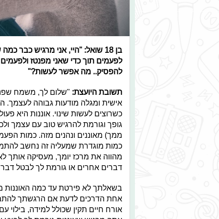
בן 18 שואל: "
היי, אני מרגיש כבר כמה 
לפעמים תוך כדי שאני מפנטז ולפעמים מ
להפסיק.. מה אפשר לעשות?"
תשובת היועצת:
"שלום לך, משמח שפנית 
אישית ומגלה מודעות גבוהה לעצמך. ה
כשרוצים לעשות שינוי. אוננות היא פע
גופך וגורמת להרגיש טוב עם עצמך ולכן 
ממך) מאוננים ונהנים מזה. כמות הפעמים 
כמות מוגדרת שמעליה זה נחשב להתמכ
מהווה את מרכז יומך, מעסיקה אותך לא
דברים אחרים או גורמת לך לבטל דברי
בשאלתך לא פירטת עד כמה האוננות מ
אחת הדרכים לדעת אם הרגשתך להתמכרו
אורח חיים תקין שכולל למידה, בילוי 