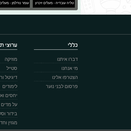
טליה עובדיה - מעלים זיכרון
עומר נודלמן - מעלים 
כללי
ערוצי תו
דברו איתנו
מוזיקה
מי אנחנו
סטייל
הצטרפו אלינו
דיגיטל ו
פרסום לבני נוער
לימודים
יחסים וא
על מדים
בידור וס
מגזין וחד