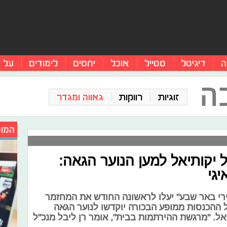
ה
דיגיטל
סטייל
אוכל
יחסים
לימודים
על 
ה
זוגיות
רווקות
גאווה ומגדר
המומ
 יקותיאל למען הנוער הגאה:
גי
רי באר שבע" יעלו לראשונה החודש את המחזמר
 ההכנסות ממופע הבכורה יוקדשו לנוער הגאה
אל. "מרגשת ההירתמות בבית", אומר רן ליבל מנכ"ל