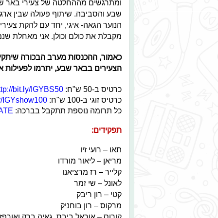
ומתרגשים מההחלטה של צעירי באר ש
שבע והסביבה. שיתוף פעולה שבין ארגו
הנוער הגאה- איגי, יחד עם להקת צעיר
מקבלת את כולם וכולן. אני מאחלת שנמ
הצעירים בבאר שבע, יתרמו לפעילות איג
כרטיס ב-50 ש"ח:
ttp://bit.ly/IGYBS50
כרטיס זוגי ב-100 ש"ח:
.ly/IGYshow100
כל תרומה נוספת תתקבל בברכה:
NATE
תפקידים:
תאו – רועי זיו
מריאן – ליאור מורדו
קלייר – רז מרציאנו
לאונל – שי זמר
קטי – רון ריבק
מרקוס – רון בוחניק
קורוס – אוראל ביבס, גאיה ברק ואורפז