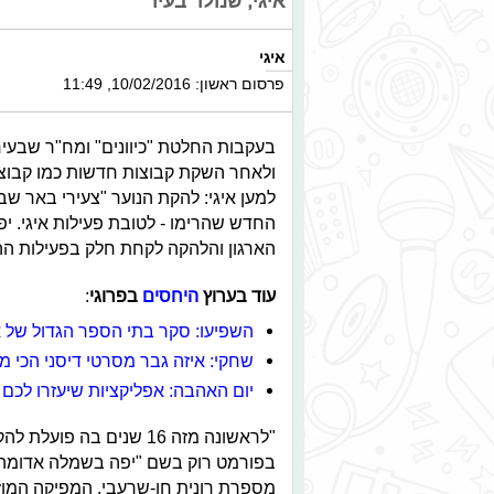
איגי, שנולד בעיר
איגי
פרסום ראשון: 10/02/2016, 11:49
בעקבות החלטת "כיוונים" ומח"ר שבעיר
ולאחר השקת קבוצות חדשות כמו קבוצת
למען איגי: להקת הנוער "צעירי באר 
החדש שהרימו - לטובת פעילות איגי. י
הארגון והלהקה לקחת חלק בפעילות הה
עוד בערוץ
היחסים
בפרוגי
:
השפיעו: סקר בתי הספר הגדול של אי
שחקי: איזה גבר מסרטי דיסני הכי 
יום האהבה: אפליקציות שיעזרו לכם 
"לראשונה מזה 16 שנים בה
בפורמט רוק בשם "יפה בשמלה אדומה",
מספרת רונית חן-שרעבי, המפיקה המוז