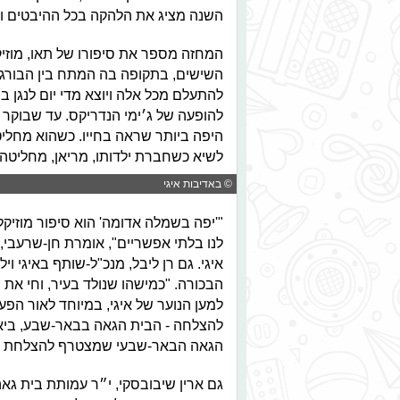
השנה מציג את הלהקה בכל ההיבטים וה
המחזה מספר את סיפורו של תאו, מוזיקא
השישים, בתקופה בה המתח בין הבורגנ
להתעלם מכל אלה ויוצא מדי יום לנגן 
להופעה של ג׳ימי הנדריקס. עד שבוקר 
היפה ביותר שראה בחייו. כשהוא מחלי
לשיא כשחברת ילדותו, מריאן, מחליטה
© באדיבות איגי
"'יפה בשמלה אדומה' הוא סיפור מוזיק
לנו בלתי אפשריים", אומרת חן-שרעבי
איגי. גם רן ליבל, מנכ"ל-שותף באיגי ו
הבכורה. "כמישהו שנולד בעיר, וחי את 
למען הנוער של איגי, במיוחד לאור הפע
הגאה הבאר-שבעי שמצטרף להצלחת ה
גם ארין שיבובסקי, י״ר עמותת בית גא