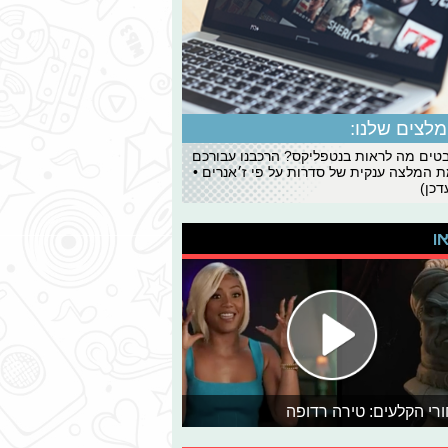
לצים שלנו:
ים מה לראות בנטפליקס? הרכבנו עבורכם
 המלצה ענקית של סדרות על פי ז׳אנרים •
כן)
או
רי הקלעים: טירה רדופה