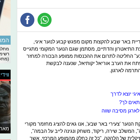
המומ
יית באר שבע להקצות מקום מפגש קבוע לנוער איגי,
 התיאטרון והדתיים, מסתמן שגם הנוער המקומי מתגייס
מתלבט
רשימת
שבע" החליטה לתרום את ההכנסות ממופע הבכורה למחזר
(מתעד
פתח את הערב אוריאל יקותיאל, שנענה לבקשת
תרמה לארגון.
ווידי
גי יוצא לדרך
מתאים לך?
לארגן מסיבה שווה
 פועלת להקת הנוער 'צעירי באר שבע', אנו גאים להציג מחזמר מקורי
מאחו
 המשלב שירה, ריקוד, משחק ונגינה לייב על הבמה",
יקלית של הלהקה. "כל זה כחלק מהמופע המרכזי, אשר