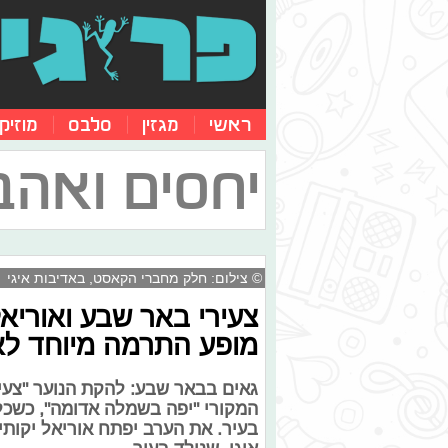
ראשי
מגזין
סלבס
מוזיק
יחסים ואהב
© צילום: חלק מחברי הקאסט, באדיבות איגי
צעירי באר שבע ואוריאל
מופע התרמה מיוחד לאי
גאים בבאר שבע: להקת הנוער "צעי
המקורי "יפה בשמלה אדומה", כשכל
בעיר. את הערב יפתח אוריאל יקותי