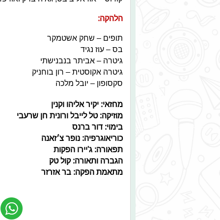
הלהקה:
תופים – שחק אשטמקר
בס – עוז נגיד
גיטרה – אביתר בנבנישתי
גיטרה אקוסטית – רון בוחניק
סקסופון – יובל מלכה
מחזאי: יקיר אליהו וקנין
מוזיקה: טל לייבל ורונית חן שרעבי
בימוי: דור ברנס
כוריאוגרפיה: נופר צ׳זאנה
תפאורה: ג'יירו הפקות
הגברה ותאורה: קול טק
מתאמת הפקה: בר אזרזר