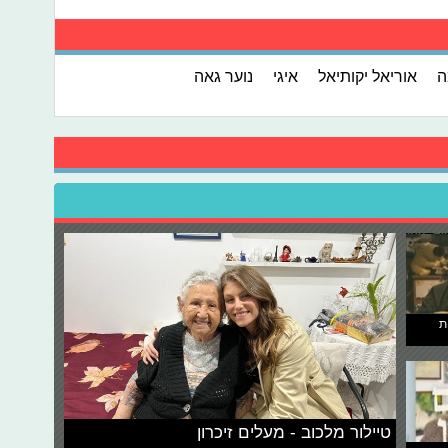
ה
אוריאל יקותיאל
איגי
נוער גאה
ת
טיילור מלכוב - מעלים זיכרון