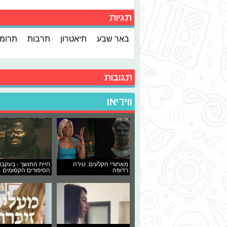
תגיות
באר שבע
תיאטרון
תרבות
תרומ
תגובות
ווידיאו
מאחורי הקלעים: טירה
חיית החושך - בעקבו
רדופה
הסיפורים הקסומים