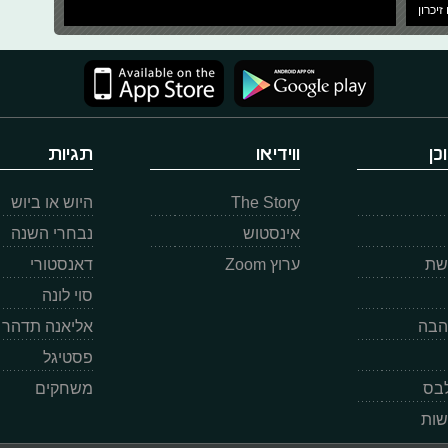
זיכרון
כן
ווידיאו
תגיות
The Story
היוש או ביוש
אינסטוש
נבחרי השנה
רשת
ערוץ Zoom
דאנסטורי
סוי לונה
הבה
אליאנה תדהר
פסטיגל
לבס
משחקים
שות