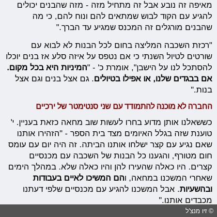
מאיפה זה נובע אבל זה מתחיל מזה - מזה שהבנים יכולים
להגיע עם הקוד לבוש שמתאים להם ונוח להם, כי מה
שהבנים מורגלים זה המכנס שמגיע עד הברך."
"רכזת השכבה המליצה בחום לכל הבנות לא לבוא עם
שורטים לטיול השנתי כי אם נטפס על איזה סלע אז בנים יוכלו
להסתכל לנו על הישבן", אומרת כ' - "
המיניות היא בכל מקום.
אם בבגדים שלנו, או אפילו בטיולים
. גם אצל בנים וגם אצל
בנות."
החברה לא מוכנה להתמודד עם שני סנטימטר של ירכיים
כששאלנו אותן מדוע בחרו לעשות שוב מחאה כזאת בעניין. י'
טוענת שזה בגלל האיומים מצד בית הספר - "הזהירו אותנו
שאם נגיע עם קצר ישלחו אותנו הביתה. זה היה יום עם עומס
חום מטורף, והגענו כל הבנות של השכבה עם מכנסיים
קצרים. היו כאלה שהעירו להן והיו כאלה שלא. במהלך הימים
שאחרי המשכנו במחאה, ו
הם המשיכו לאיים בעבודות
ובהשעיות
. אבל המשכנו להגיע עם מכנסיים שלפי דעתנו
מכבדים אותנו."
© זיו מנצ'ל