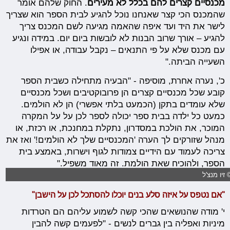
מכנסיים קצרים להם בכלל לא מעירים
. החוק שלהם אומר
שהמכנס הכי קצר שאנחנו נוכל להגיע לבית הספר הוא שצריך
לישר את היד ועד איפה שהאמה מגיעה לשם המכנס צריך
להגיע – אורך שרוב הבנות לא לובשות ביום יום. במידה ונגיע
עם מכנס שלא על פי התנאים – נקבל עבודה, או אפילו
השעייה הביתה."
כ', נערה אחרת, מוסיפה - "הבעיה מתחילה כשבית הספר
קובע שכל מכנסיים קצרים הן פרובוקטיבים ושכל מכנסיים
שלא עומדים בתקן (הכמעט בלתי אפשרי) הן לא הולמים.
כמעט כל ילדה בבית ספר יכולה לספר לכן על על המקרה
המוכר, את הולכת במסדרון, נתקלת במחנכת, או רכזת, או
מנהל שזורקים לך הערה 'המכנסיים שלך לא הולמים!' ואז את
צריכה לעמוד עם הידיים צמודות לגוף וישרות, באמצע בית
הספר, ולהוכיח שאת הולמת. זה מאוד משפיל."
 זיו מנצ'ל
"אם נטפס על איזה סלע בנים יוכלו להסתכל לכן על הישבן"
י' מודה שהנושאים שהכי קשה לשמוע עליהם הם הטרדות
מיניות ואפליה בין גברים לנשים - "לפעמים קשה להבין