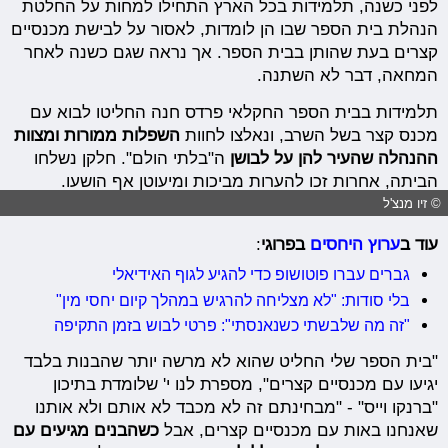
לפני כשנה, תלמידות בכל הארץ התחילו למחות על החלטת
הנהלת בית הספר שבו הן לומדות, לאסור על לבישת מכנסיים
קצרים בעת שהותן בבית הספר. אך נראה שגם כשנה לאחר
המחאה, דבר לא השתנה.
תלמידות בבית הספר החקלאי פרדס חנה החליטו לבוא עם
מכנס קצר בשל השרב, ונאלצו לחוות
השפלות ממורות ומצוות
ההנהלה שהעיר להן על לבושן
ה"בלתי הולם". חלקן נשלחו
הביתה, אחרות זכו להערות מביכות ומיעוטן אף הושעו.
© זיו מנצ'ל
עוד ב
ערוץ היחסים
בפרוגי
:
גברים עברו פוטושופ כדי להגיע לגוף האידיאלי
בלי סודות: "לא מצליחה להרגיש במהלך קיום יחסי מין"
"זה מה שלבשתי כשנאנסתי": פרטי לבוש בזמן התקיפה
"בית הספר שלי החליט שהוא לא מרשה יותר שהבנות בלבד
יגיעו עם מכנסיים קצרים", מספרת לנו י' שלומדת בתיכון
"ברנקו וייס" - "מבחינתם זה לא מכבד לא אותם ולא אותנו
שאנחנו באות עם מכנסיים קצרים, אבל
כשהבנים מגיעים עם