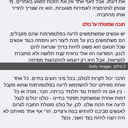
את דעתו, אבל לאף אחד אין את הזכות לפגוע באחרים. מי
שנותן לגיטימציה לאמירות פוגעניות, הוא זה שצריך להדיר
אותו מהחברה.
חובה שמוטלת על כולנו
יש אנשים שמשתמשים לרעה בפלטפורמות שהם מקבלים.
הם משתמשים בהן על מנת ליצור רוע והסתה כנגד אנשים
שכל חטאם הוא פשוט לחיות בדרך שנראה להם
לנכון. המודעה הזו אולי נראית קצת תלושה ולא מחוברת
למציאות, אבל היא רק דוגמא להתנהגות מסיתה.
© צילום: Getty Images
הדבר יכול לקרות לכולנו, בכל מיני רגעים בחיים. כל אחד
ואחת מאיתנו יכול להשתמש לרעה בפלטפורמות שהוא מקבל
- בין אם זה להסית נגד תלמיד בכיתה, חבר, מורה או כל
דמות אחרת שמשחקת תפקיד בחיינו - כולנו יכולים לנצל
לרעה את הכוח שלנו. לכן, על כולנו מוטלת החובה לגרום
לאנשים סביבנו להרגיש בנוח ורצויים. הרי אף אחד מאיתנו לא
היה רוצה להיות בצד השני, נכון?