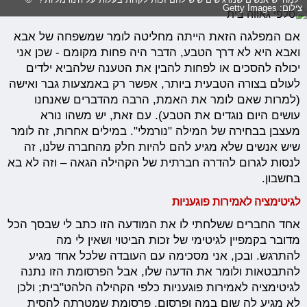
צילום: Getty Images
אם המפלגה הזאת הייתה מחליטה לומר שמשפחה של אבא
ואבא היא לא דרך הטבע, הדבר היה פחות מקומם - שכן אני
יכולה להסכים או לפחות להבין את הטענה שלהביא ילדים
לעולם בצורה הטבעית ביותר, אפשר רק באמצעות גבר ואישה
(למרות שאם לומר את האמת, הרבה מהדברים שאנחנו
עושים היום נוגדים את הטבע). עם זאת, יש משהו נורא
מעצבן בבחירה של המילה "נורמלי". במילים אחרות, זה לומר
שיש אנשים שלא מגיע להם להיות חלק מהחברה שלנו, זה
לנסות לגרום להדרה חברתית של הקהילה הגאה – וזה לא בא
בחשבון.
לגיטימציה לאמירות פוגעניות
אחד החברים ששלחתי לו את המודעה הזו כתב לי שבסך הכל
מדובר בקמפיין לגיטימי של זכות הביטוי ושאין לי מה
להתרגש. ובכן, אני מסכימה עם העובדה שלכל אחד מגיע
להתבטאות ולומר את הדעה שלו, אבל הפרסומת הזו נתנה
לגיטימציה לאמירות פוגעניות כלפי הקהילה הלהט"בית; ולכן
לא מגיע לה שום במה ופרסום. פרסומת שמטרתה להסית