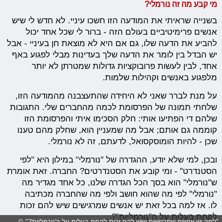
מי קבע מה זה נורמלי?
בשנייה שראיתי את המודעה הזו חשכו עיניי. לא חדש לי שיש
אנשים פרימיטיביים בעולם הזה - ברור לי שכל אחד יכול
להביע את הדעה שלו, גם אם היא לא מוצאת חן בעיניי - אבל
יש הבדל בין לומר את הדעה שלך בעדינות מבלי לפגוע באף
אחד, לבין לעשות פרובוקציות גדולות שמטרתן לא יותר
מלפגוע באנשים וקהילות שלמות.
על מנת לברר שאני לא היחידה שהתעצבנה מהמודעה הזו,
שלחתי תמונה של הפרסומת לכמה מהחברים שלי. התגובות
שלהם די הפתיעו אותי: חלק הסכימו איתי והפרסומת הזו
קוממה גם אותם; אבל מה שמעניין הוא, שחלק מהם טענו
שכן - להיות הומוסקסואל, לדעתם, זה לא נורמלי.
ובכן, למי שלא יודע, ההגדרה של "נורמלי" במילון היא "לפי
הסטנדרט" - ומי קובע את הסטנדרטים? החברה. זאת אומרת
ש"נורמלי" הוא בסך הכל הגדרה שלנו, כל אחד מגדיר מה
"נורמלי" לפי מה שהוא חושב ולפי מה שהחברה מכתיבה
לו. אז למה בכל זאת יש אנשים שמרגישים שיש להם זכות
לקחת בעלות על ה"נורמליות"?
"למה יש אנשים שמרגישים שיש להם זכות לקחת בעלות על ה'נורמליות'?" ©