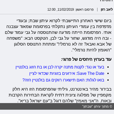
ליאב רוזן
פרסום ראשון: 11/02/2019, 12:00
ביום שישי האחרון התיישבתי לקרוא עיתון שבת; ובעודי
מדפדפת בין עמודי העיתון נתקלתי בפרסומת שמאוד עצבנה
אותי. הפרסומת הייתה מודעה שהתנוססה על גבי עמוד שלם
- ובה היה מודגש, שחור על גבי לבן, הטקסט הבא: "משפחה
של אבא ואבא? זה לא נורמלי!" ומתחת התנוסס הסלוגן
"האומץ להיות נורמלי".
עוד בערוץ היחסים של פרוגי:
בעד או נגד: לקנות מתנה יקרה לבן או בת הזוג בולנטיין
Save The Date: אירועים בזוגיות שכדאי לציין
בואו לגלות: האם תישארו רווקים גם בולנטיין הזה?
בבירור מהיר באינטרנט, גיליתי שהפרסומת הזו היא חלק
מקמפיין של מפלגה ציונית דתית לקראת הבחירות הקרבות
ובאות. ה"אני מאמין" שלהם דוגל ב"עם ישראל בריא".
© מתוך עיתון "שבתון"