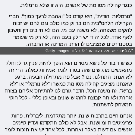
כנגד קהילה מסוימת של אנשים, היא זו שלא נורמלית.
"נורמליות יהודית", היא קודם כל "ואהבת לרעך כמוך". חברי
הקהילה הלהט"בית הם בדיוק כמו כולם וגם להם יש זכות
להקים משפחה, לא משנה עם מי. הם לא חייבים דין וחשבון
לאף אחד. לכל יהודי יש חלק בעם הזה, לא רק מי שעומד
בסטנדרטים שמציבים לו הדת, המדינה או החברה.
"לכל יהודי יש חלק בעם הזה" © צילום: Getty Images
כשיש דיבור על נושא מסויים הוא הופך להיות עניין גדול; וחלק
מהאנשים מרגישים שזה בסדר לומר אמירות כאלה. הרי זה
לא אנחנו התחלנו, נכון? אבל פה מתחילה הבעיה. ברגע
שאנחנו מציגים קהילה מסוימת כמשהו "לא נורמלי" או "לא
בריא", זה משנה הכל. הדבר גורם לנו להתייחס אליהם בצורה
אחרת ולאותה קבוצה להרגיש שונים ובאופן כללי - לכל חוקי
המשחק להשתנות.
אנחנו חיים בתרבות שונה, יותר מתקדמת, ליברלית, פחות
פרימיטיבית ומיושנת; אבל לא כולם התקדמו ועדיין קיימים
אנשים עם דעות כאלה ואחרות. לכל אחד יש את הזכות לומר