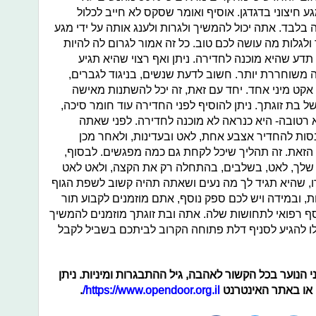
 חיצוני בדגדגן. אוסיף ואומר שסקס לא חייב לכלול
בלבד. אתה יכול להמשיך ולגרות ולענג אותה על ידי מגע
לגלות מה עושה לכם טוב. כל זה אמור לגרום לה להיות
דע שהיא מוכנה לחדירה. ניתן ואף רצוי שהיא תגיע
ה משוחררת יותר. חשוב לדעת שנשים, בניגוד לגברים,
אקט מיני אחד. יחד עם זאת, זה יכל להשתנות מאישה
בת זוגתך. ניתן להוסיף לפני החדירה עוד חומר סיכה,
 רטובה- היא כנראה לא מוכנה לחדירה. לפני שאתה
נסות להחדיר אצבע אחת, לאט ובעדינות, ולאחר מכן
 הזאת. זה תהליך שיכל לקחת גם כמה מפגשים. לבסוף,
ן שלך, לאט, בשלבים, בהתחלה רק את הקצה, ולאט לאט
ו, שהיא תגיד לך מה נעים ושאתה תהיה קשוב לשפת הגוף
ת, ובמידה ויש לכם ספק נוסף, אתם מוזמנים לקבוע תור
סף רפואי לתחושות שלה. אתה ובת זוגתך מוזמנים להמשיך
ילו להגיע לסניף דלת פתוחה הקרוב לביתכם בשביל לקבל
ני הנוער בכל הקשור לאהבה, גיל ההתבגרות ומיניות. ניתן
 או באתר האינטרנט
https://www.opendoor.org.il/
.