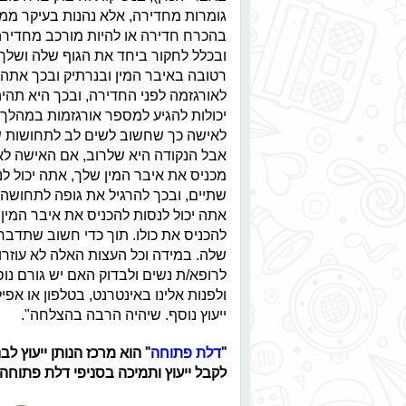
גומרות מחדירה, אלא נהנות בעיקר ממגע
בהכרח חדירה או להיות מורכב מחדירה 
ובכלל לחקור ביחד את הגוף שלה ושלך ו
רטובה באיבר המין ובנרתיק ובכך אתה ת
לאורגזמה לפני החדירה, ובכך היא תהי
יכולות להגיע למספר אורגזמות במהלך 
לאישה כך שחשוב לשים לב לתחושות של 
אבל הנקודה היא שלרוב, אם האישה לא
מכניס את איבר המין שלך, אתה יכול ל
שתיים, ובכך להרגיל את גופה לתחושה
אתה יכול לנסות להכניס את איבר המי
להכניס את כולו. תוך כדי חשוב שתדבר
שלה. במידה וכל העצות האלה לא עוזרו
לרופא/ת נשים ולבדוק האם יש גורם נו
ולפנות אלינו באינטרנט, בטלפון או אפ
ייעוץ נוסף. שיהיה הרבה בהצלחה".
"
דלת פתוחה
" הוא מרכז הנותן ייעוץ לב
לקבל ייעוץ ותמיכה בסניפי דלת פתוחה