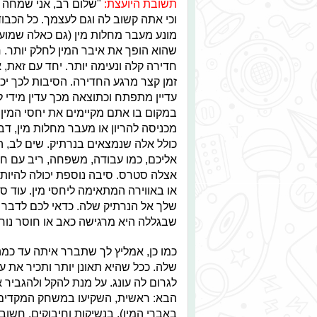
תשובת היועצת:
"שלום רב, אני שמחה ש
וכי אתה קשוב לה וגם לעצמך. כל הכבו
מונע מעבר מחלות מין (גם כאלה שמועבר
שהוא הופך את איבר המין לחלק יותר. 
חדירה קלה ונעימה יותר. יחד עם זאת
זמן קצר מרגע החדירה. הסיבות לכך יכו
עדיין מתפתח וכתוצאה מכך עדין מידי ל
במקום בו אתם מקיימים את יחסי המין,
מכניסה להריון או מעבר מחלות מין, דב
כולל אלה שנמצאים בנרתיק. שים לב, ה
אליכם, כמו עבודה, משפחה, ריב עם ח
אצלה סטרס. סיבה נוספת יכולה להיות 
או באווירה המתאימה ליחסי מין. עוד סי
שלך אל הנרתיק שלה. כדאי לכם לדבר 
שבגללה היא מרגישה כאב או חוסר נוח
כמו כן, אמליץ לך שתברר איתה עד כמה
שלה. ככל שהיא תאונן יותר ותכיר את ע
לגרום לה עונג. על מנת להקל ולהגביר
הבא: ראשית, השקיעו במשחק המקדים, 