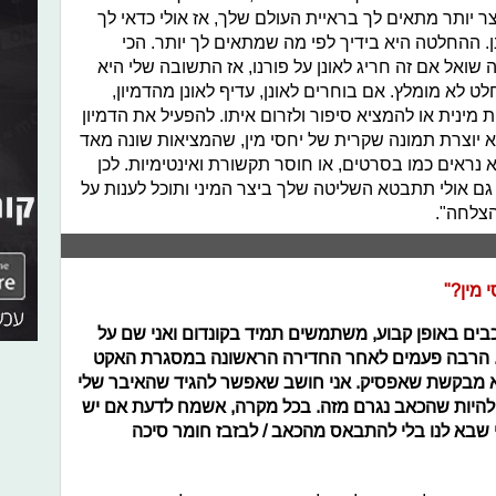
 יותר מתאים לך בראיית העולם שלך, אז אולי כדאי לך
. ההחלטה היא בידיך לפי מה שמתאים לך יותר. הכי
אל אם זה חריג לאונן על פורנו, אז התשובה שלי היא
 לא מומלץ. אם בוחרים לאונן, עדיף לאונן מהדמיון,
מינית או להמציא סיפור ולזרום איתו. להפעיל את הדמיון
יא יוצרת תמונה שקרית של יחסי מין, שהמציאות שונה מאד
 נראים כמו בסרטים, או חוסר תקשורת ואינטימיות. לכן
 גם אולי תתבטא השליטה שלך ביצר המיני ותוכל לענות על
צלחה".
 מין?"
משתמשים תמיד בקונדום ואני שם על
הרבה פעמים לאחר החדירה הראשונה במסגרת האקט
היא מבקשת שאפסיק.
אני חושב שאפשר להגיד שהאיבר שלי
 להיות שהכאב נגרם מזה.
בכל מקרה, אשמח לדעת אם יש
 שבא לנו בלי להתבאס מהכאב / לבזבז חומר סיכה