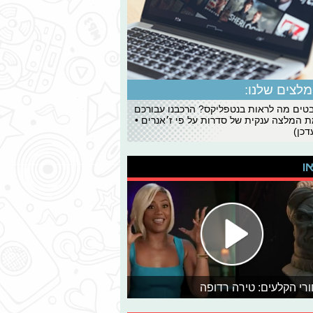
לצים שלנו:
ים מה לראות בנטפליקס? הרכבנו עבורכם
 המלצה ענקית של סדרות על פי ז׳אנרים •
כן)
או
רי הקלעים: טירה רדופה