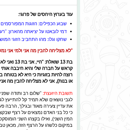
עוד בערוץ היחסים של פרוגי:
שבוע הכפילים: הזוגות המפורסמים 
דמי לובאטו על יציאתה מהארון: "רע
שחקו וגלו: מהו התחביב הזוגי המו
"לא מצליחה להבין מה אני ולמי אני נמ
בת 13 שואלת
קראש על חברה שלי והיא חיבבה אותי ח
רוצה להיות בזוגיות כי היא לא בטוחה 
או בנות), אני לא מצליחה להבין מה אני 
תשובת היועצת:
"
שלום רב ותודה שפני
לגבי נושאים שלא תמיד קל להתייעץ לג
את עדיין צעירה מאוד ובגילך, הרבה פעמ
כי כל בני האדם נמצאים על רצף שבקצ
המין השני), ואילו בקצהו השני הומוסקס
במיקום כלשהו על הרצף הזה, מכאן טבע