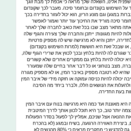
פנית אלינו, השאלה שלך מראה כי אכפת לך מבת זוגך
ד על השימוש בקונדום ובחומר סיכה. מעבר לכך שקונדום
ות במגע) וגם מונע הריון, הוא יכול לעזור בחדירה בכך
חומר סיכה מוריד את החיכוך עוד יותר ואמור לאפשר
, אתה מתאר מצב שבו בכל זאת כואב לחברה שלך לאחר
לות להיות מגוונות: ייתכן והחברה שלך צעירה והגוף שלה
חדירה, ייתכן והיא לא מרגישה שיש לה מספיק פרטיות
 או שבכל זאת היא חוששת (למרות השימוש בקונדום)
ר שגורם לה להיות בלחץ ובכך לכווץ את שרירי הגוף שלה,
יא יכולה להיות בלחץ גם ממקרים אחרים שלא קשורים
ברה, מצב בטחוני או כל דבר אחר בחיים שלה שמעורר
שהיא לא רטובה מספיק באיבר המין, או לא מספיק מגורה
בה יכולה להיות כניסה עמוקה או חזקה מידי של איבר המין
ולהעלות את הנושאים הללו, ולברר ביחד מה הסיבה
ות בעת החדירה.
 היא מאוננת ועד כמה היא מרגישה בנוח עם איבר המין
צמה יותר טוב, כך היא תוכל לכוון אותך לדרך המיטבית
 את ההנאה אצל שניכם, אמליץ לך לפעול בסדר הפעולות
ביצירת האווירה הרגועה, בשיח ובמגע (לא בהכרח
באברי המין), בנשיקות וחיבוקים. חשוב גם להדגיש כי מחקרים מראים כי 80% מהנשים לא