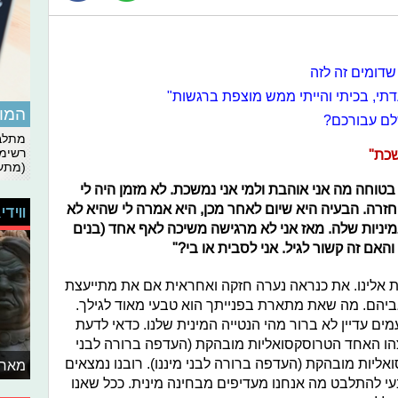
שדומים זה לזה
דתי, בכיתי והייתי ממש מוצפת ברגשות"
המומ
שלם עבורכם?
מתלבט
רשימת
שכת"
(מתעד
: "היי, אני בת 13 ואני לא בטוחה מה אני אוהבת ולמי אני נמשכת. לא מזמן היה לי
זרה. הבעיה היא שיום לאחר מכן, היא אמרה לי שהיא לא
ווידי
במיניות שלה. מאז אני לא מרגישה משיכה לאף אחד (בנים
והאם זה קשור לגיל. אני לסבית או בי?"
ת אלינו. את כנראה נערה חזקה ואחראית אם את מתייעצת
ביהם. מה שאת מתארת בפנייתך הוא טבעי מאוד לגילך.
ים עדיין לא ברור מהי הנטייה המינית שלנו. כדאי לדעת
הו האחד הטרוסקסואליות מובהקת (העדפה ברורה לבני
ואליות מובהקת (העדפה ברורה לבני מיננו). רובנו נמצאים
מאחו
י להתלבט מה אנחנו מעדיפים מבחינה מינית. ככל שאנו