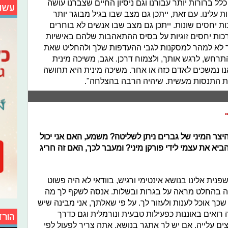
ל ברורות יותר עבורנו וגם ניסיון החיים שצברנו עושה
עשו
 עלינו. עם זאת, ייתכן גם מצב שבו בגיל מבוגר יותר
ת יחסים שונות. ייתכן גם מצב שבו אנשים לא בוחרים
רכות יחסים זוגיות על בסיס ההתאהבות שלהם באישיות
לך לא למהר למסקנות לגבי ההעדפות שלך ולהחליט שאת
התרחש, לרגש אותך, ולצמוח דרכן. אגב, משיכה מינית
ו נמשכים לאדם כזה או אחר. משיכה מינית היא תחושה
לת התנסות מעשית. שיהיה הרבה בהצלחה".
ם היצר המיני של גברים ניתן לשליטה? משמע, האם אני יכול
ביא את עצמי לידי פורקן מיני? ומעבר לכך, האם זה חריג
נית אלינו בנושא אינטימי ורגיש, בוודאי לא היה פשוט
 זה בהחלט מראה על בגרות ובשלות. אנסה לשקף לך מה
ך אוכל לענות ולעזור לך. על פי שאלתך, אני מבינה שיש
 רואים באוננות כפעילות טבעית ונורמלית וגם כדרך
הורד
צים עלייה. אם יש לך אתגר בנושא, אתה צריך לפעול לפי