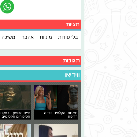
תגיות
בלי סודות
מיניות
אהבה
משיכה
תגובות
ווידיאו
מאחורי הקלעים: טירה
חיית החושך - בעקבו
רדופה
הסיפורים הקסומים