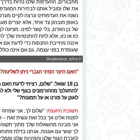
מתבגרים, ההעדפות שלנו נהיות בדרך כל
את שלו ומוביל אותנו לבחירות המועדפות
נשנה את העדפותינו ונרצה לקיים מערכו
באופן מובהק צד אחד, אלא יוצרים מע
של בן האדם, בלי קשר למינו. מציעה 
כזו או כזו, אלא לתת להתנסויות שלך ל
איננה מחייבת התנסות כדי לדעת אם אנ
שעומדת בפני עצמה, גם אם אינה כול
© צילום: Shutterstock
"האם היצר המיני הגברי ניתן לשליטה?"
בן 18 שואל: "שלום, רציתי לדעת הא
'להתעלם' מההורמונים בגוף שלי ולא לה
לאונן על פורנו או על תמונות?"
תשובת היועצת:
"שלום לך, אני שמחה שפ
לפנות אלינו אך בכל זאת עשית זאת –
אני מבינה מהשאלות שלך מתוך תקווה שכ
לך קושי עם אוננות. אנחנו בדלת פתוחה
להכרת הגוף שלנו והמיניות שלנו וממלי