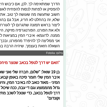
הדרך שמתאימה לך. לכן, אם כיבוש היצר
להפסיק או לפחות לנסות להפחית לאונן
חשוב שתעשה מה שעושה לך טוב. אתה שו
שלא, זה בהחלט לא חריג, אבל גם בהחלט
ליצור בראש תמונה שתגרום לך לעוררות 
ולא את הפורנו. הפורנוגרפיה מזיקה, ה
ממנה. לדוגמא- איברי המין במציאות לא
אני ממליצה לך להיפרד מהפורנו, ובכך
השאלה הזאת בעצמך. שיהיה הרבה בה
© צילום: Fotolia
"האם יש דרך לטפל בכאב שנוצר מיחסי
בן 19 שואל: "שלום, חברה שלי ואני שוכבים באופן קבוע,
איבר המין שלי חומר סיכה באופן קבוע.
המיני - מאוד כואב לה באיבר המין, ו
גדול מהממוצע וגם די עבה, ככה שיכול
דרך לטפל בכאב, כדי שנוכל לשכב מתי
וקונדום"