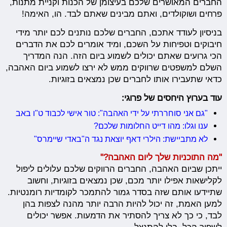
החברים המאושרים שלכם בעיצומן של הכנות וקניית מתנות,
פרחים ושוקולדים, ואתם מבינים שאתם לבד. הו, האימה!
בניסיון לעודד אתכם, החברים שלכם נותנים לכם יותר מידי
חיבוקים וטפיחות על השכם, ומיד אומרים לכם את הדברים
הכי גרועים שאתם יכולים לשמוע ביום הזה. הנה המדריך
השלם למשפטים שרווקים ממש לא ירצו לשמוע ביום האהבה,
כדאי שתעבירו אותו לחברים שכן נמצאים בזוגיות.
עוד בערוץ היחסים של פרוגי:
"גם אני סוחררתי על ידי האהבה": טור אישי לכבוד ט"ו באב
ענו וגלו: מהו דייט החלומות שלכם?
לא מתביישת: הילרי דאף יוצאת נגד ה"באדי שיימרס"
"מה התוכניות שלך ליום האהבה?"
ייתכן שביום האהבה, החברים הרווקים שלכם עלולים ליפול
לקלישאות אפילו יותר מכם, שכן נמצאים בזוגיות, וחשוב
שתיידעו אותם שזה בסדר גמור להתמכר לקומדיות רומנטיות.
למען האמת, זה יכול להיות הרבה יותר מהנה לצפות בהן
לבד, כי כך לא צריך להסתיר את הדמעות. אפשר יכולים