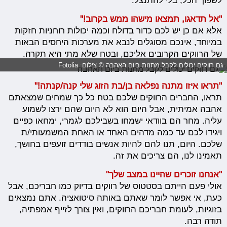
לשפוך הכל, בלי להתנצל.
"אל תדאגו, תמצאו מישהו ממש בקרוב!"
אלא אם כן יש לכם כדור בדולח וכמה יכולות רוחניות חזקות
במיוחד, אינכם מסוגלים לנבא את מערכות היחסים הבאות
של הרווקים הקרובים אליכם, ובטח שלא מתי היא תקרה.
גם רווקים יכולים לקבל מתנות ביום האהבה © צילום: Fotolia
"תראו איזו מתנה נפלאה בן/בת הזוג שלי קנה/קנתה!"
תראו, החברים הרווקים שלכם בטח כל כך שמחים שמצאתם
אהבה אמיתית, אבל היום הוא לא היום שהם ירצו לשמוע
עליה. מחר הם בוודאי ישמחו בשבילכם לגמרי, ימחאו כפיים
ויגידו לכם עד כמה מדהים האחד או האחת המשמעותי/ת
שלכם. היום, תנו להם להיות אנשים בודדים זועפים בחושך,
תאמינו לנו, הם צריכים את זה.
"אנחנו זוכרים שהיינו במצב שלך"
אולי פעם הייתם בסטטוס של רווקים בדיוק כמו חבריכם, אבל
כעת, אי אפשר לומר שאתם באותה סיטואציה. אתם נמצאים
בזוגיות, לעומת חבריכם הרווקים, ואין צורך לזייף אמפתיה,
תודה רבה.