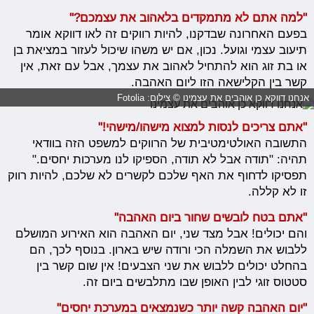
"למה אתם לא מתמקדים בלאהוב את עצמכם?"
בפעם האחרונה שבדקנו, להיות רווקים זה לאו דווקא אומר
תיעוב עצמי וגועל. נכון, אם יש משהו שיכול לעזור במציאת בן
או בת זוג הוא להתחיל לאהוב את עצמך, אבל עם זאת, אין
קשר בין הקלישאה הזו ליום האהבה.
אנחנו דווקא כן אוהבים את עצמינו © צילום: Fotolia
"אתם צריכים לנסות למצוא מישהו/מישהי!"
התשובה האולטימטיבית של הרווקים למשפט הזה בוודאי
תהיה: "תודה אבל לא תודה, הספיקו לנו מערכות יחסים."
תפסיקו לדחוף את האף שלכם לקשרים לא שלכם, להיות רווק
זו לא קללה.
"אתם בטח לובשים שחור ביום האהבה"
והם יכולים! אבל מצד שני, יום האהבה הוא האירוע המושלם
ללבוש את השמלה הכי ורודה שיש בארון. בנוסף לכך, הם
בהחלט יכולים ללבוש את שני הצבעים! אין שום קשר בין
סטטוס זוגי לבין האופן שבו מתלבשים ביום זה.
"יום האהבה קשה יותר כשנמצאים במערכת יחסים"