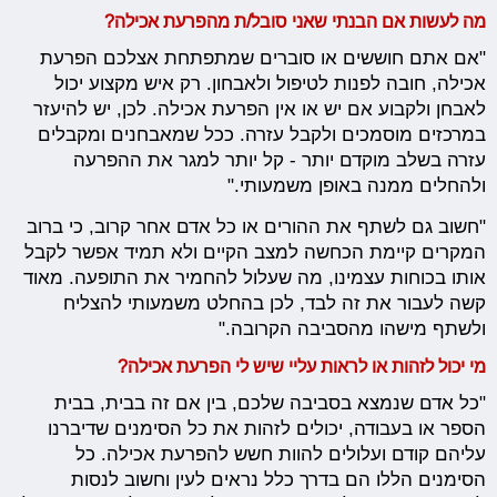
מה לעשות אם הבנתי שאני סובל/ת מהפרעת אכילה?
"אם אתם חוששים או סוברים שמתפתחת אצלכם הפרעת
אכילה, חובה לפנות לטיפול ולאבחון. רק איש מקצוע יכול
לאבחן ולקבוע אם יש או אין הפרעת אכילה. לכן, יש להיעזר
במרכזים מוסמכים ולקבל עזרה. ככל שמאבחנים ומקבלים
עזרה בשלב מוקדם יותר - קל יותר למגר את ההפרעה
ולהחלים ממנה באופן משמעותי."
"חשוב גם לשתף את ההורים או כל אדם אחר קרוב, כי ברוב
המקרים קיימת הכחשה למצב הקיים ולא תמיד אפשר לקבל
אותו בכוחות עצמינו, מה שעלול להחמיר את התופעה. מאוד
קשה לעבור את זה לבד, לכן בהחלט משמעותי להצליח
ולשתף מישהו מהסביבה הקרובה."
מי יכול לזהות או לראות עליי שיש לי הפרעת אכילה?
"כל אדם שנמצא בסביבה שלכם, בין אם זה בבית, בבית
הספר או בעבודה, יכולים לזהות את כל הסימנים שדיברנו
עליהם קודם ועלולים להוות חשש להפרעת אכילה. כל
הסימנים הללו הם בדרך כלל נראים לעין וחשוב לנסות