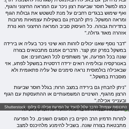
כמו למשל חוסר שביעות רצון ניכר עם המראה החיצוני והגוף,
ואף שימוש בבגדים רחבים על מנת לטשטש את גבולות הגוף
ומראה המשקל. ניתן להבחין גם בשקילות עצמאיות מרובות
בתדירות גבוהה. כל העיסוק סביב המראה החיצוני הוא נורת
אזהרה מאוד גדולה."
"דבר נוסף שאנו יכולים לזהות הוא שינוי ניכר בעליה או בירידה
במשקל בפרק זמן קצר. הדברים אמנם מתבטאים בצורה
שונה בכל הפרעה, אך משותפים לכל האבחונים: אם
באנורקסיה ובולימיה רואים ירידה דרסטית במשקל לפתע, אזי
שבאכילה בולמוסית נראה סימנים של עליה פתאומית ולא
מוסברת במשקל."
"ניתן להבחין גם בירידה במצב הרוח; בגלל חוסר שביעות
הרצון מהגוף, השינויים המשמעותיים או ההתעסקות עם הגוף
ובענייני אכילה."
התכנסות עצמית? הדבר עלול להעיד על הפרעת אכילה © צילום: Shutterstock
למרות הדמיון הרב הקיים בין הסוגים השונים, כל הפרעה
מתבטאת בצורה שונה. בשביל להימנע מלהיכנס למצב