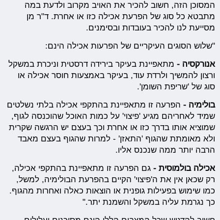
המסוכן הזה, חשוב להכיר את האויב מקרוב ולדעת במה
מתבטא כל סוג של הפרעת אכילה כזו או אחרת. ד"ר מן
מסייעת לנו להכיר בעובדות ובסימנים.
"שלוש הסוגים העיקריים של הפרעות אכילה הינם:
אנורקסיה -
מתאפיינת בעיקר בירידה דרסטית וניכרת במשקל
ורצון להמשיך ולרדת עוד, בעיקר באמצעות חוסר אכילה או
סוג של 'שריפת השומן'.
בולימיה -
הפרעה זו מתאפיינת בהתקפי אכילה בלתי נשלטים
שמיד לאחריהם מגיע 'פיצוי' על כמות האוכל שהוכנסה לגוף,
שמוציא אותו בדרך כזו או אחרת וכך בעצם יש הרגשה שקרית
ולא מאומתת שהגוף 'התאזן' - למרות שהגוף בעצם מאבד
הרבה יותר ממה שנכנס אליו.
אכילה בולמוסית -
גם הפרעה זו מתאפיינת בהתקפי אכילה,
רק שכאן אין את ה'פיצוי' הקיים בהפרעת הבולימיה, למשל,
כמו שימוש בפעילות גופנית או הוצאות כאלה ואחרות מהגוף.
כך נגרמת עליה במשקל והשמנת יתר."