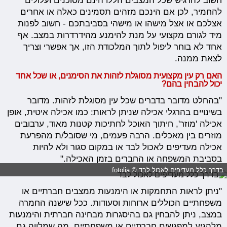
חשוב להדגיש שכל המצבים הללו הינם מסוכנים ועלולים
להחמיר, לכן אם הינכם מזהים תסמינים כאלה או אחרים
אצלכם או אצל מישהו או מישהי בסביבתכם - חשוב לפנות
מיד לגורם מקצועי על מנת להימנע מהידרדרות במצב. אף
אחד לא בוחר ליפול לתוך המלכודת הזו, אך אפשרי וצריך
לצאת ממנה.
האם רק עין מקצועית מסוגלת לזהות את הסימנים, או שכל אחד
יכול להבחין בהם?
"בהחלט מדובר בדברים שכל עין מסוגלת לזהות. מדובר
בשינויים בהרגלי אכילה שניתן לראות: כמו אכילה איטית, אופן
אכילה 'מוזר', חיתוך האוכל לחתיכות קטנות מאוד, ערבובים
מוזרים בין מאכלים. הרבה פעמים, מי שסובל/ת מהפרעת
אכילה מעדיפים לאכול לבד או במקום סגור ולא להיות
בסביבת המשפחה או החברים בזמן האכילה."
בדרך כלל מעדיפים לאכול לבד © fotolia
"ניתן לראות התחמקות או הימנעות ממצבים חברתיים או
משפחתיים הכוללים ארוחות וסעודות. ככל שישנה החמרה
במצב, ניתן להבחין גם בהיסגרות מבחינה חברתית והימנעות
מלהגיע למפגשים חברתיים או משפחתיים, מה שמלווה גם