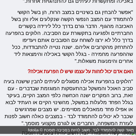
באכילה ומתקשרות לעיתים גם להתנהגויות אחרות."
"אפשר להבחין גם בשינויים במצב הרוח, הן בשל הקושי
להתמודד עם המצב הנפשי הקשה שנקלעים אליו והן בשל
האכזבה מהגוף. הדבר גורם בדרך כלל לירידה בקשרים
החברתיים ולפגיעה בתקשורת עם הסביבה. הלוקים בהפרעה
בדרך כלל לא ירצו לשוחח עם הסובבים אותם ויעדיפו
להתרחק מהקרובים אליהם. ישנה נטייה להתבודדות, ככל
שההפרעה מחמירה - בגלל הקושי באכילה והימצאות ליד
אחרים והימנעות משאלות."
האם אדם יכול לזהות על עצמו שיש לו הפרעת אכילה?
"הלוקים בהפרעת אכילה מסוגלים לעיתים להבין שישנה בעיה
סביב האוכל והמשקל ובהתעסקות המוגזמת שבדברים - עם
זאת, ברוב המקרים ישנה הכחשה כלפי המצב הקיים, בעיקר
בגלל הפחד מלעלות במשקל, מהשינוי הקיים או העתיד לבוא
או אפילו פחד ממאכלים מסויימים. יש מצבים שמרגישים
שכבר לא יכולים להתמודד לבד - במצבים כאלה חשוב לפנות
לעזרת המשפחה, החברים או לגורם מקצועי מוסמך."
מאוד קשה להתמודד לבד, חשוב להיות בסביבה תומכת © fotolia