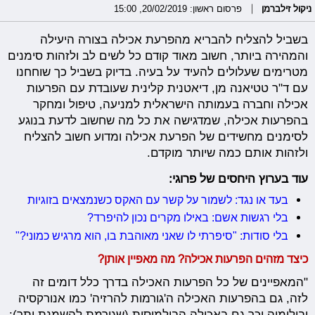
ניקול זילברמן
פרסום ראשון: 20/02/2019, 15:00
בשביל להצליח להבריא מהפרעת אכילה בצורה היעילה
והמהירה ביותר, חשוב מאוד קודם כל לשים לב ולזהות סימנים
מטרימים שעלולים להעיד על בעיה. בדיוק בשביל כך שוחחנו
עם ד"ר טטיאנה מן, דיאטנית קלינית שעובדת עם הפרעות
אכילה וחברה בעמותה הישראלית למניעה, טיפול ומחקר
בהפרעות אכילה, שמדגישה את כל מה שחשוב לדעת בנוגע
לסימנים מחשידים של הפרעת אכילה ומדוע חשוב להצליח
ולזהות אותם כמה שיותר מוקדם.
עוד בערוץ היחסים של פרוגי:
בעד או נגד: לשמור על קשר עם האקס כשנמצאים בזוגיות
בלי רגשות אשם: באילו מקרים נכון להיפרד?
בלי סודות: "סיפרתי לו שאני מאוהבת בו, הוא מרגיש כמוני?"
כיצד מזהים הפרעות אכילה? מה מאפיין אותן?
"המאפיינים של כל הפרעות האכילה בדרך כלל דומים זה
לזה, גם בהפרעות האכילה ה'גורמות להרזיה' כמו אנורקסיה
ובולימיה וכך גם באכילה הבולמוסית (שגורמת להשמנת יתר):