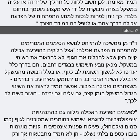
תמיד מאומת. לכן חשוב ללוות כל תהליך של ירידה או עלייה
במשקל בצורה מבוקרת על ידי איש מקצוע מוסמך בתחום
בלבד. כך ניתן לפחות לנסות למנוע התפתחות של הפרעת
אכילה בדרך אחת או לטפל בה במידת הצורך."
© fotolia
ד"ר מן ממשיכה להתייחס לנושא הסימנים המטרימים
להתפתחות הפרעת אכילה: "אצל הלוקים בהפרעת אכילה,
קיים רצון שלא להבליט את הגוף ולא להראות את השינוי
במשקל, מכאן נובע השימוש בבגדים רחבים. הם בדרך כלל
יעדיפו לא למשוך תשומת לב לגוף, או בגלל הבושה מהמשקל
או בגלל השינוי הניכר בו. הם יתחמקו מאירועים חברתיים -
משפחתיים ואכילה בציבור. אפשר תמיד לראות את השינוי
הגדול במשקל בזמן קצר, גם עליה וגם ירידה - חשוב לשים לב
לכך."
"לפעמים הפרעת האכילה מלווה גם בהתנהגויות
אימפולסיביות: לדוגמא, שימוש בחומרים שמסוכנים לגוף (כמו
סמים ואלכוהול), פעילות גופנית אינטסיבית, קניות מוגזמות,
בזבוז כספים בלתי נשלט - הן לא תמיד מתבטאות אך ורק