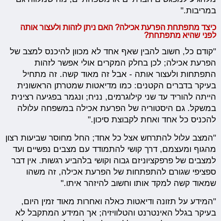
במריבות."
כיצד מתפתחת הפרעת אכילה? האם ניתן לזהות ולעצור אותה
לפני שהיא מתפתחת?
"קודם כל, חשוב להבין שאף אחד לא מכוון להיכנס למצב של
הפרעת אכילה; לכן בחלק המקרים אולי אפשר לזהות
התפתחות ולעצור אותה - אבל זה מאוד קשה. זה מתחיל
בעיקר בדברים הקטנים: כמו מדיאטות שמטרתן הראשונית
הייתה להוריד עד שני קילוגרמים, נניח; ונגמר בפגיעה רצינית
במשקל. גם היסטוריה של הפרעת אכילה במשפחה עלולה
להכניס כל אחד ואחת לקבוצת סיכון."
"המצב עלול להתרחש אצל כל אחד; החל מחוסר שביעות רצון
מהגוף ומעצמם, דרך קושי להתמודד עם מצבים נפשיים ועד
למצבים של פרפקציוניזם גבוה וקושי בלהביע רגשות. אין דבר
ספציפי שגורם להתפתחות של הפרעת אכילה, זה משהו
שמאוד קשה למקד אותו וחשוב להיזהר איתו."
"המידע על תזונה ודיאטות כאלה ואחרות מאוד זמין היום,
בעיקר בגלל האינטרנט והטלוויזיה; אך המידע המתקבל לא