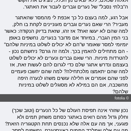
ולגלות שכולם, ללא יוצאים מן הכלל, מציגים את הקושי
ה"בלתי נסבל" של נערים וגברים לעבור את האתגר.
אבל רגע, למה בעצם כל כך אכפת לי מהמסר שהאתגר
מעביר? הרי שאם נערים וגברים מעוניינים לקחת בו חלק,
למה שהם לא יעשו זאת? אז זהו, שזאת בדיוק הנקודה: כאשר
בני המין הגברי, במיוחד אם מדובר בנערים, נחשפים באופן
יומיומי למסר שאומר ש"הם לא יכולים לשלוט במיניות שלהם"
- הם מתחילים להאמין בכך. ולמה זה גורם? ניחשתם נכון -
להטרדות מיניות. הרי שאם גברים ונערים לא יכולים לשלוט
בעצמם ונדרש אתגר שלם כדי לגרום להם לעשות זאת, אז
למה שהם יתאמצו מלכתחילה? למה שהם יחשבו פעמיים
לפני שהם אומרים או חלילה עושים משהו לנערה היפה
מהשכבה, אם הם במילא לא מסוגלים לשלוט במיניות
שלהם?
© fotolia
נכון שזוהי אינה תפיסת העולם של כל הנערים (וטוב שכך)
וחלק גדול מהם רואים באתגר כסתם משחק תמים ולא
פוגעני, אך מה עם אלה שלא נכנסים תחת הקטגוריה הזאת?
מה עם אלה שמלבד הממים באינסטגרם, נחשפים למסר