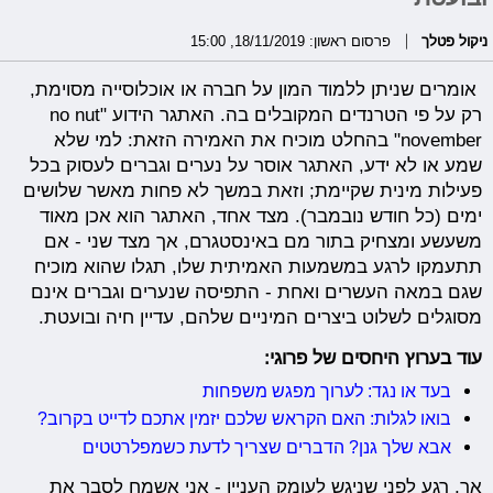
ניקול פטלך
פרסום ראשון: 18/11/2019, 15:00
אומרים שניתן ללמוד המון על חברה או אוכלוסייה מסוימת,
רק על פי הטרנדים המקובלים בה. האתגר הידוע "no nut
november" בהחלט מוכיח את האמירה הזאת: למי שלא
שמע או לא ידע, האתגר אוסר על נערים וגברים לעסוק בכל
פעילות מינית שקיימת; וזאת במשך לא פחות מאשר שלושים
ימים (כל חודש נובמבר). מצד אחד, האתגר הוא אכן מאוד
משעשע ומצחיק בתור מם באינסטגרם, אך מצד שני - אם
תתעמקו לרגע במשמעות האמיתית שלו, תגלו שהוא מוכיח
שגם במאה העשרים ואחת - התפיסה שנערים וגברים אינם
מסוגלים לשלוט ביצרים המיניים שלהם, עדיין חיה ובועטת.
עוד בערוץ היחסים של פרוגי:
בעד או נגד: לערוך מפגש משפחות
בואו לגלות: האם הקראש שלכם יזמין אתכם לדייט בקרוב?
אבא שלך גנן? הדברים שצריך לדעת כשמפלרטטים
אך, רגע לפני שניגש לעומק העניין - אני אשמח לסבר את