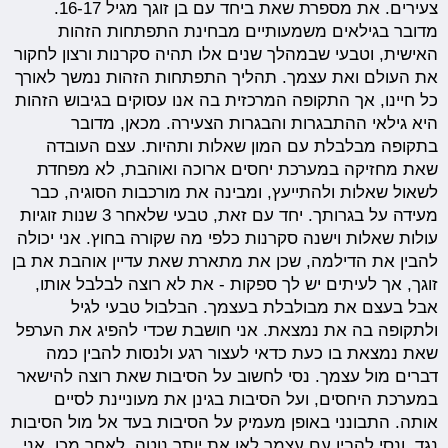
צעירים. את מספרת שאת ביחד עם בן זוגך מגיל 16-17.
מדובר בגילאים משמעותיים מבחינת התפתחות הזהות
האישית, וטבעי שבמהלך שנים אלו תהיה סקרנות ורצון לחקור
את העולם ואת עצמך. תהליך התפתחות הזהות נמשך לאורך
כל חיינו, אך התקופה המרכזית בה אנו עסוקים בגיבוש הזהות
היא גילאי ההתבגרות והבגרות הצעירה. מכאן, מדובר
בתקופה מבלבלת עם המון שאלות ותהיות. עצם העובדה
שאת מחזיקה במערכת יחסים ארוכה ואוהבת, לא מפחדת
לשאול שאלות ולהתייעץ, ומבינה את מורכבות הסוגיה, כבר
מעידה על בגרותך. יחד עם זאת, טבעי שלאחר 3 שנות זוגיות
עולות שאלות וישנה סקרנות כלפי מה שקורה בחוץ. אני יכולה
להבין את הדילמה, שכן את מתארת שאת עדיין אוהבת את בן
זוגך, אך לעיתים יש לך ספקות - את לא רוצה לבלבל אותו,
אבל בעצם את מבולבלת בעצמך. הבלבול טבעי לגיל
ולתקופה בה את נמצאת. אני חושבת שכדי להפיג את הערפל
שאת נמצאת בו כעת כדאי לעצור רגע ולנסות להבין כמה
דברים מול עצמך. נסי לחשוב על הסיבות שאת רוצה להישאר
במערכת היחסים, ועל הסיבות בגינן את מעוניינת לסיים
אותה. התבונני באופן מעמיק על הסיבות בעד אל מול הסיבות
נגד, ונסי להבין עם עצמך לאן את יותר נוטה. לאחר מכן, אני