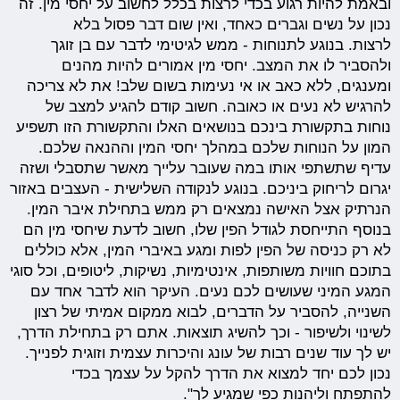
ובאמת להיות רגוע בכדי לרצות בכלל לחשוב על יחסי מין. זה
נכון על נשים וגברים כאחד, ואין שום דבר פסול בלא
לרצות. בנוגע לתנוחות - ממש לגיטימי לדבר עם בן זוגך
ולהסביר לו את המצב. יחסי מין אמורים להיות מהנים
ומענגים, ללא כאב או אי נעימות בשום שלב! את לא צריכה
להרגיש לא נעים או כאובה. חשוב קודם להגיע למצב של
נוחות בתקשורת בינכם בנושאים האלו והתקשורת הזו תשפיע
המון על הנוחות שלכם במהלך יחסי המין וההנאה שלכם.
עדיף שתשתפי אותו במה שעובר עלייך מאשר שתסבלי ושזה
יגרום לריחוק ביניכם. בנוגע לנקודה השלישית - העצבים באזור
הנרתיק אצל האישה נמצאים רק ממש בתחילת איבר המין.
בנוסף התייחסת לגודל הפין שלו, חשוב לדעת שיחסי מין הם
לא רק כניסה של הפין לפות ומגע באיברי המין, אלא כוללים
בתוכם חוויות משותפות, אינטימיות, נשיקות, ליטופים, וכל סוגי
המגע המיני שעושים לכם נעים. העיקר הוא לדבר אחד עם
השנייה, להסביר על הדברים, לבוא ממקום אמיתי של רצון
לשינוי ולשיפור - וכך להשיג תוצאות. אתם רק בתחילת הדרך,
יש לך עוד שנים רבות של עונג והיכרות עצמית וזוגית לפנייך.
נכון לכם יחד למצוא את הדרך להקל על עצמך בכדי
להתפתח וליהנות כפי שמגיע לך".