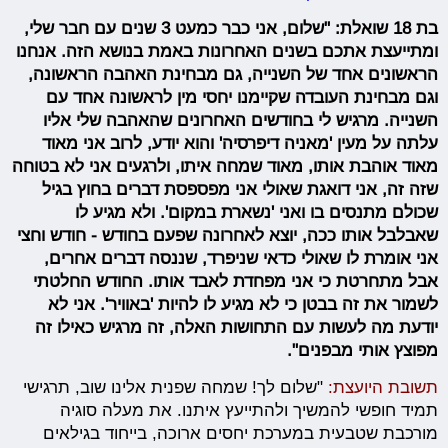
בת 18 שואלת: "שלום, אני כבר כמעט 3 שנים עם חבר שלי,
ומתייעצת אתכם בשנים האחרונות באמת בנושא הזה. אנחנו
הראשונים אחד של השנייה, גם מבחינת האהבה הראשונה,
וגם מבחינת העובדה שקיימנו יחסי מין לראשונה אחד עם
השנייה. מרגיש לי בחודשים האחרונים שהאהבה שלי אליו
עלתה על מעין 'מאניה דיפרסיה' והוא יודע, לרוב אני מאוד
מאוד אוהבת אותו, מאוד שמחה איתו, ולרגעים אני לא בטוחה
שזה זה, אני דואגת שאולי אני מפספסת דברים בחוץ בגיל
שכולם מתנסים בו ואני 'נשארת במקום'. ולא מגיע לו
שאבלבל אותו ככה, יוצא לאחרונה שפעם בחודש - חודש וחצי
אני אומרת לו שאולי כדאי שניפרד, שננסה דברים אחרים,
אבל מתחרטת כי אני מפחדת לאבד אותו. החודש החלטתי
לשמור את זה בבטן כי לא מגיע לו להיות 'באוויר'. אני לא
יודעת מה לעשות עם התחושות האלה, זה מרגיש כאילו זה
מפוצץ אותי מבפנים".
תשובת היועצת:
"שלום לך! שמחה שפנית אלינו שוב, תרגישי
תמיד חופשי להמשיך ולהתייעץ איתנו. את מעלה סוגיה
מורכבת שטבעית במערכת יחסים ארוכה, בייחוד בגילאים