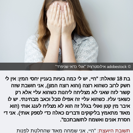
© adobestock אילוסטרציה "אולי כדאי שניפרד"
בת 18 שואלת: "היי, יש לי כמה בעיות בעניין יחסי המין: אין לי
חשק לרוב כשהוא רוצה (והוא רוצה המון), אני חושבת שזה
קשור לזה שאני לא מצליחה ליהנות כשהוא עליי אלא רק
כשאני עליו. כשהוא עליי זה אפילו סבל וכאב מבחינתי. יש לו
איבר מין קטן ואולי בגלל זה הוא לא מצליח לענג אותי (הוא
מאוד מתאמץ בליקוקים ודברים כאלה כדי לספק אותי). אני די
חסרת אונים ואשמח לתשובתכם".
תשובת היועצת:
"היי, אני שמחה מאוד שהחלטת לפנות