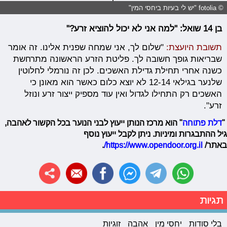
© fotolia "יש לי בעיות ביחסי המין"
בן 14 שואל: "למה אני לא יכול להוציא זרע?"
תשובת היועצת:
"שלום לך, אני שמחה שפנית אלינו. זה אומר
שבריאות גופך חשובה לך. פליטת הזרע הראשונה מתרחשת
כשנה אחרי תחילת גדילת האשכים. לכן זה נורמלי לחלוטין
שלנער בגילאי 12-14 לא יוצא כלום כאשר הוא מאונן כי
האשכים רק התחילו לגדול ואין עוד מספיק ייצור זרע ונוזל
זרע".
"
דלת פתוחה
" הוא מרכז הנותן ייעוץ לבני הנוער בכל הקשור לאהבה,
גיל ההתבגרות ומיניות. ניתן לקבל ייעוץ נוסף
באתר/
https://www.opendoor.org.il/
.
תגיות
בלי סודות
יחסי מין
אהבה
זוגיות