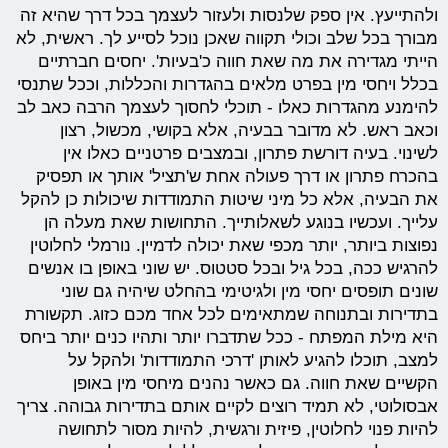
ולהתייעץ. אין ספק שלנסות ולעזור לעצמך בכל דרך שהיא זה
מבורך בכל שלב וכולי תקווה שאכן נוכל לסייע לך. ראשית, לא
הייתי מגדירה את מה שאת חווה כ'בעיות'. יחסים חברתיים
בכלל ויחסי מין בפרט מלאים בהגדרות והכללות, וככל שתנסי
להימנע מהגדרות כאלו - תוכלי לחסוך לעצמך הרבה כאב לב
וכאב ראש. לא מדובר בבעיה, אלא בקושי, מכשול, רצון
לשינוי. בעיה דורשת פתרון, ובמצבים פרטניים כאלו אין
בהכרח פתרון או דרך פעולה אחת ש'תציל' אותך או תפסיק
את הבעיה, אלא כל מיני שיטות התמודדות שיכולות כן להקל
עלייך. ועכשיו בנוגע לשאלותייך. התחושות שאת מעלה הן
נפוצות ביותר, יותר מכפי שאת יכולה לדמיין. נורמלי לחלוטין
להרגיש ככה, בכל גיל ובכל סטטוס. יש שוני באופן בו אנשים
שונים תופסים יחסי מין ולגיטימי בהחלט שיהיה גם שוני
בתדירות ובתנוחה שמתאימים לכל אחד מכם כזוג. תקשורת
היא מילת המפתח - ככל שתדברו יותר ותהיו כנים יותר ביחס
למצב, תוכלו להגיע לאותן 'דרכי התמודדות' ולהקל על
הקשיים שאת חווה. גם כאשר נהנים מיחסי מין באופן
אבסולוטי, לא תמיד רוצים לקיים אותם בתדירות גבוהה. צריך
להיות פנוי לחלוטין, פיזית ורגשית, להיות מסור לתחושה