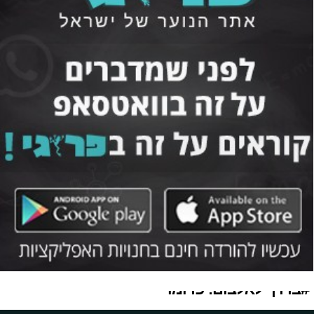
#בדרך לאלבום: פרומו