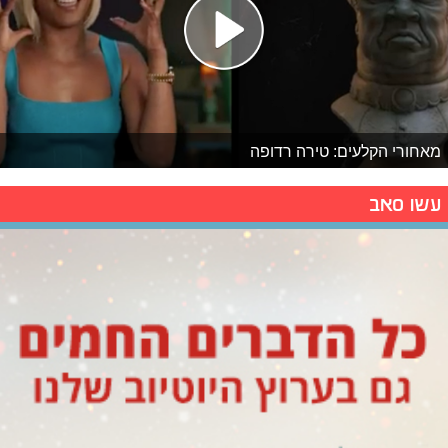
מאחורי הקלעים: טירה רדופה
עשו סאב