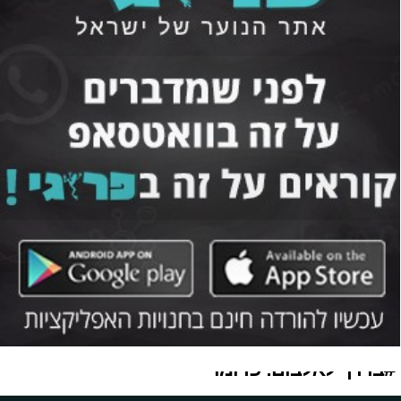
#בדרך לאלבום: פרומו