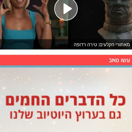
מאחורי הקלעים: טירה רדופה
עשו סאב