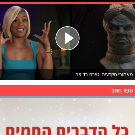
מאחורי הקלעים: טירה רדופה
עשו סאב