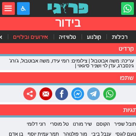
בידור
רכילות
קולנוע
טלוויזיה
אירועים ובילויים
א
קרדיט
עריכה: משה אבוטבול | צילומים: רומי עידו, משה אבוטבול, ג'ורג'
גינסברג, עדן לוי ושניר סיגאוי |
שתפו
גיות
תובל שפיר
הקוסם
שיר מורנו
טל מוסרי
רוני דלומי
נועם לוגסי
ענבל ביבי
מור פולנוהר
תמר עמית יוסף
בן אדם