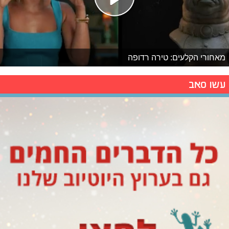
מאחורי הקלעים: טירה רדופה
עשו סאב