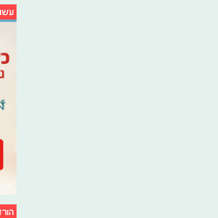
עשו
הורד