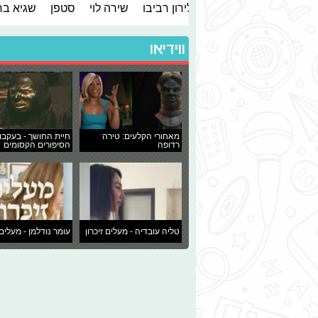
לירון רביבו
שירה לוי
סטפן
שגיא בר
ווידיאו
מאחורי הקלעים: טירה
חיית החושך - בעקבו
רדופה
הסיפורים הקסומים
טליה עובדיה - מעלים זיכרון
עומר נודלמן - מעלים 