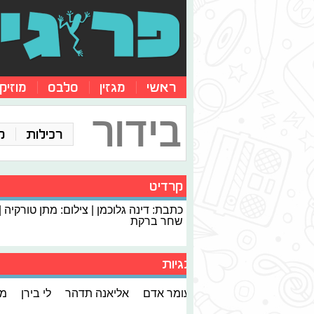
ראשי
מגזין
סלבס
מוזיק
בידור
רכילות
ק
קרדיט
כתבת: דינה גלוכמן | צילום: מתן טורקיה |
שחר ברקת
תגיות
עומר אדם
אליאנה תדהר
לי בירן
מי