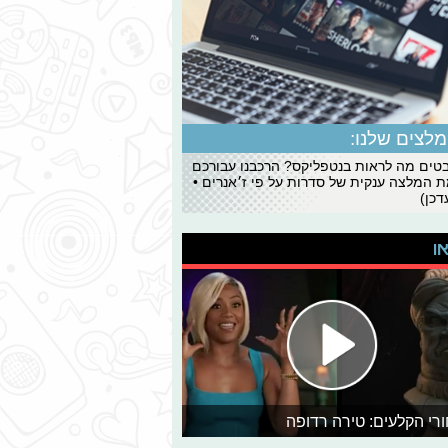
לצים שלנו:
ים מה לראות בנטפליקס? הרכבנו עבורכם
 המלצה ענקית של סדרות על פי ז׳אנרים •
כן)
או
רי הקלעים: טירה רדופה