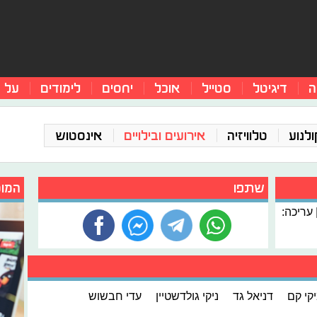
ה
דיגיטל
סטייל
אוכל
יחסים
לימודים
על 
ולנוע
טלוויזיה
אירועים ובילויים
אינסטוש
שתפו
המומ
 עריכה:
קי קם
דניאל גד
ניקי גולדשטיין
עדי חבשוש