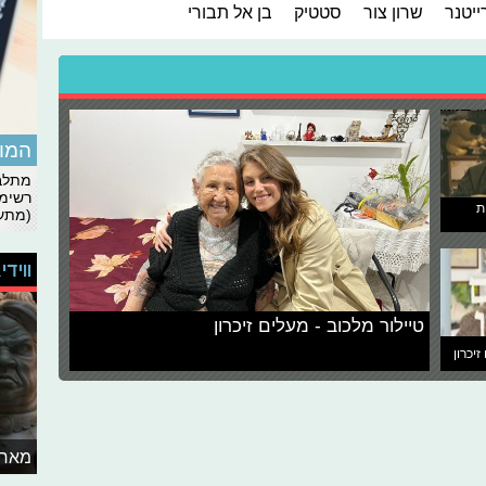
ייטנר
שרון צור
סטטיק
בן אל תבורי
המומ
מתלבט
רשימת
ת
(מתעד
ווידי
טיילור מלכוב - מעלים זיכרון
זיכרון
מאחו