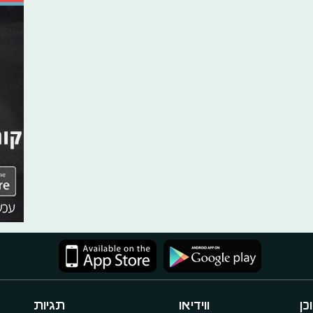
כן
ווידיאו
תגיות