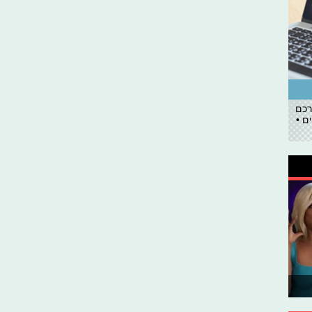
רכם
ם •