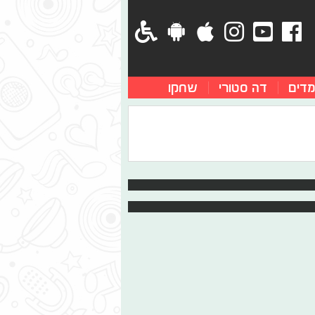
מדים
דה סטורי
שחקו