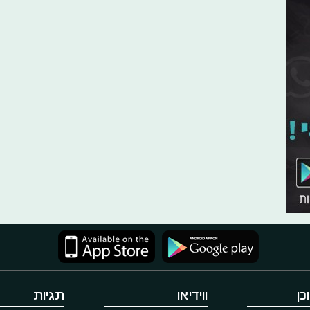
כן
ווידיאו
תגיות