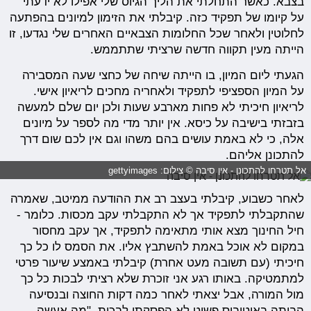
בצבא. כאשר התחלתי את הליך הגיוס שלי אפילו לא ידעתי
על קיומו של תפקיד כזה. קיבלתי את הזימון למיונים בהפתעה
לחלוטין ולאחר שכל החלומות הצבאיים האחרים שלי נגדעו, זו
הייתה מעין תקווה חדשה שרציתי שתתממש.
הגעתי ליום המיון, בו הייתה שיחה של כחצי שעה המסבירה
על המיון הספציפי לתפקיד ולאחריה מחכים לריאיון אישי.
לריאיון חיכיתי לא פחות מארבע שעות ולכן יום שלם למעשה
בזבזתי בישיבה על כיסא. אין יותר מדי מה לספר על מיונים
אלה, כי לא באמת עושים בהם משהו וגם אין לכם שום דרך
להתכונן אליהם.
אל תטרחו להתכונן - אין סיבה © צילום: gettyimages
לאחר כשבוע, קיבלתי בעצב רב את ההודעה ממיטב, שאמרה
שהתקבלתי לתפקיד אך לא התקבלתי עקב מכסות. כלומר -
חיל החינוך מצא אותי מתאימה לתפקיד, אך עקב מחסור
במקום לא אוכל באמת להשתבץ אליו. את הסמס לו כל כך
חיכיתי (עם תשובה מעט אחרת) קיבלתי באמצע שיעור פרטי
למתמטיקה. באותו רגע אני זוכרת שלא רציתי לבכות כל כך
מול המורה, אבל יצאתי לאחר כמה דקות החוצה ובנסיעה
הביתה באוטובוס פשוט לא הפסקתי לבכות. "מה אעשה