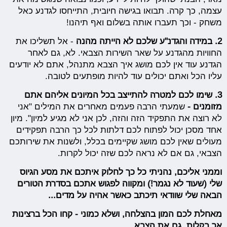
עצמה, כך קרה. תבואו בגישה חיובית, התייחסו לגדנע כאל
משחק - וכך תעברו אותה בשלום ואף תיהנו!
2. במידה והגדנ"ע שלכם לא הייתה מהנה
- אל תשליכו את
החוויות מהגדנע על שאר השירות הצבאי. לא, גם לאחר
הגדנע עוד אין לכם מושג איך הצבא מתנהל, אתם לא יודעים
עליו הכל ואתם יכולים עוד להיות מופתעים לטובה.
3. שימו לכם למטרה להתייצב בכל המיונים אליהם אתם
מזומנים -
שמעתי הרבה פעמים מאחרים את המילים "אני
לא רוצה את התפקיד הזה והזה, לכן אני לא מגיע למיון". מיון
אחד מסכן יכול לפתוח לכם דלתות לכל כך הרבה תפקידים
מעולים שאין לכם מושג שקיימים בכלל, ולשנות את שירותכם
הצבאי, גם אם לא נראה לכם שזה יכול לקרות.
וממני אליכם, נהניתי כל כך לחלוק איתכם את מסע הגיוס
שלי (שעוד לא נגמר!) ומקווה לפגוש אתכם בסדרת הטורים
הבאה שלי שוודאי תיכתב כאשר אהיה על מדים...
מאחלת לכם המון בהצלחה, ושלא כמוני - קחו הכל ברצינות
אך בקלות, גם את הצבא.