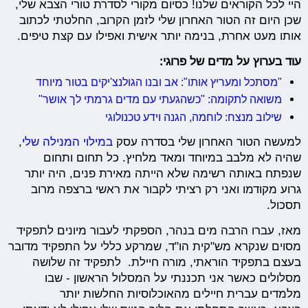
היי לכל הקוראים שלנו! כסיום מקורי לסדרת טורי הצבא שלי,
שכן היום זה הטור האחרון שלי לזמן הקרוב, החלטתי לכתוב
אותו מעט אחרת, בנימה יותר אישית ואפילו עם קצת טיפים.
עוד בערוץ על מדים של פרוגי:
"מסתכל ומעריץ אותו": אב ובנו הגולנצ'יקים בטור מיוחד
משואה לתקומה: "כשהגעתי עם מדים גרמתי לך אושר"
שילוב מנצח: לוחמה, הגנה וידע טכנולוגי
למעשה הטור האחרון שלי בסדרה עסק
במילוי המנילה שלי
,
שהיה לא מלבב במיוחד ומאד מלחיץ. כל תחום ותחום
שנפתח באותה רשימה שלא הייתה מאירת פנים, היה יותר
גרוע מקודמו ואני רק רציתי לקבור את ראשי ברצפה מרוב
תסכול.
מאז, עברו הרבה מים בנהר, הספקתי לעבור מיונים לתפקיד
מסוים שנקרא מש"קית הו"ד, שמרקע כללי על התפקיד מדובר
בעצם בתפקיד הוראתי, מורה חיילת. לתפקיד זה שלושה
מסלולים כאשר אני תכננתי על המסלול הראשון - שבו
מלמדים עברית חיילים מהאוכלוסיות החלשות יותר