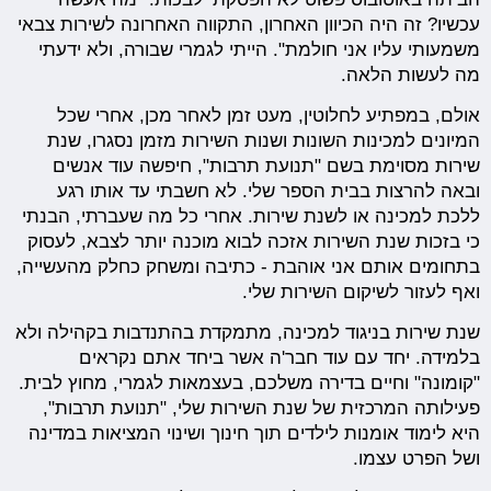
עכשיו? זה היה הכיוון האחרון, התקווה האחרונה לשירות צבאי
משמעותי עליו אני חולמת". הייתי לגמרי שבורה, ולא ידעתי
מה לעשות הלאה.
אולם, במפתיע לחלוטין, מעט זמן לאחר מכן, אחרי שכל
המיונים למכינות השונות ושנות השירות מזמן נסגרו, שנת
שירות מסוימת בשם "תנועת תרבות", חיפשה עוד אנשים
ובאה להרצות בבית הספר שלי. לא חשבתי עד אותו רגע
ללכת למכינה או לשנת שירות. אחרי כל מה שעברתי, הבנתי
כי בזכות שנת השירות אזכה לבוא מוכנה יותר לצבא, לעסוק
בתחומים אותם אני אוהבת - כתיבה ומשחק כחלק מהעשייה,
ואף לעזור לשיקום השירות שלי.
שנת שירות בניגוד למכינה, מתמקדת בהתנדבות בקהילה ולא
בלמידה. יחד עם עוד חבר'ה אשר ביחד אתם נקראים
"קומונה" וחיים בדירה משלכם, בעצמאות לגמרי, מחוץ לבית.
פעילותה המרכזית של שנת השירות שלי, "תנועת תרבות",
היא לימוד אומנות לילדים תוך חינוך ושינוי המציאות במדינה
ושל הפרט עצמו.