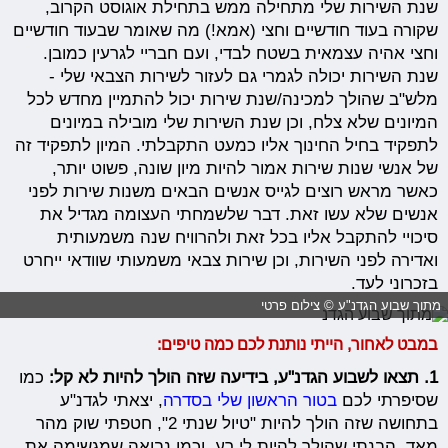
שנת השירות שלי מתחילה ממש בתחילת אוגוסט הקרוב,
שקורה בעוד חודשיים וחצי (אמא!) מה שאומר שבעוד חודשיים
וחצי אהיה עצמאית בשטח לבדי, ועם חבריי לגרעין כמובן.
שנת השירות יכולה לגמרי גם לעזור לשירות הצבאי שלי -
מלש"ב שהולך למכינה/שנת שירות יכול להתמיין מחדש לכל
המיונים שלא צלח, וכן שנת השירות שלי מובילה במיונים
לתפקיד בחיל החינוך אליו כמעט התקבלתי. המיון לתפקיד זה
של אנשי שנות שירות אמור להיות מיון שונה, פשוט יותר,
כאשר מראש רוצים לגייס אנשים הבאים משנות שירות לפני
אנשים שלא עשו זאת. דבר שלשמחתי העצומה מגדיל את
סיכויי להתקבל אליו בכל זאת ולהרוויח שנה משמעותית
ואדירה לפני השירות, וכן שירות צבאי משמעותי שוודאי ייחרט
בזכרוני לעד.
מתוך שבוע הגדנ"ע © צילום פרטי
במבט לאחור, הייתי נותנת לכם כמה טיפים:
1. תצאו לשבוע הגדנ"ע, בידיעה שזה הולך להיות לא קל:
כמו
שסיפרתי לכם
בטור הראשון שלי בסדרה
, יצאתי לגדנ"ע
בתחושה שזה הולך להיות "טיול שנתי 2", חטפתי שוק מהר
מאד, הבנתי שהולך להיות לי רע, וכמו נבואה שמגשימה את