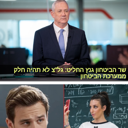
שר הביטחון גנץ החליט: גל"צ לא תהיה חלק
ממערכת הביטחון