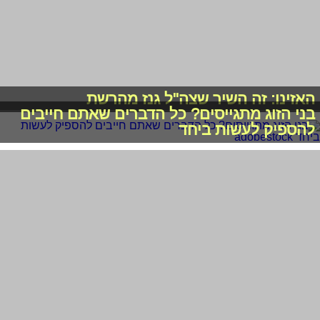
האזינו: זה השיר שצה"ל גנז מהרשת
בני הזוג מתגייסים? כל הדברים שאתם חייבים
להספיק לעשות ביחד
ניצוצות של חו"ל: נועה קירל מככבת על שער
ה"וושינגטון פוסט"
אמ;לק: צה"ל תוקף בסוריה והתקדמות בחיסון
נגד הקורונה