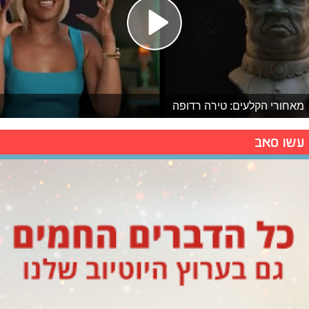
מאחורי הקלעים: טירה רדופה
עשו סאב