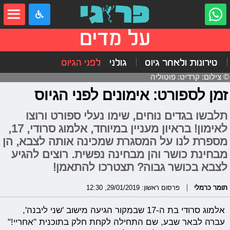
על מדים
טירונות ולאחר גיוס
גולני
לפני הגיוס
© צילום: קרדיט: פוטוליה
זמן לספורט: אימונים לפני הגיוס
תלבשו בגדים נוחים, שימו נעלי ספורט ורוצו
לאימון! בראיון מעניין במיוחד, אלמוג סרודי, 17,
מספרת לנו על המסגרת שמכינה אותה לצבא, הן
מבחינת כושר והן מבחינה נפשית. רוצים להגיע
לצבא בכושר גבוה? תצטרכו להתאמן!
תומר כרמלי
פרסום ראשון: 29/01/2019, 12:30
אלמוג סרודי בת ה-17 שבמקור הגיעה מישוב 'שני ליבנה',
עברה לבאר שבע, שם התחילה לקחת חלק בתוכנית "אחריי!"